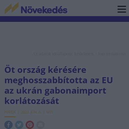
Az adatok időállapota: késleltetett. |
Jogi nyilatkozat
Öt ország kérésére
meghosszabbította az EU
az ukrán gabonaimport
korlátozását
HÍREK
2023. JÚN. 6.
MTI