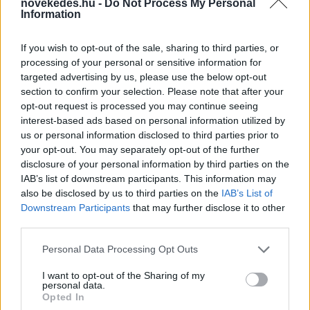
novekedes.hu -
Do Not Process My Personal
Information
If you wish to opt-out of the sale, sharing to third parties, or
processing of your personal or sensitive information for
targeted advertising by us, please use the below opt-out
section to confirm your selection. Please note that after your
opt-out request is processed you may continue seeing
Kéthónapos a Tisza-kormány: íme a mérleg!
interest-based ads based on personal information utilized by
us or personal information disclosed to third parties prior to
ELEMZÉSEK
2026. júl. 21.
your opt-out. You may separately opt-out of the further
disclosure of your personal information by third parties on the
IAB’s list of downstream participants. This information may
also be disclosed by us to third parties on the
IAB’s List of
Downstream Participants
that may further disclose it to other
third parties.
Please note that this website/app uses one or more Google
Personal Data Processing Opt Outs
services and may gather and store information including but
not limited to your visit or usage behaviour. You may click to
I want to opt-out of the Sharing of my
personal data.
grant or deny consent to Google and its third-party tags to
Opted In
use your data for below specified purposes in below Google