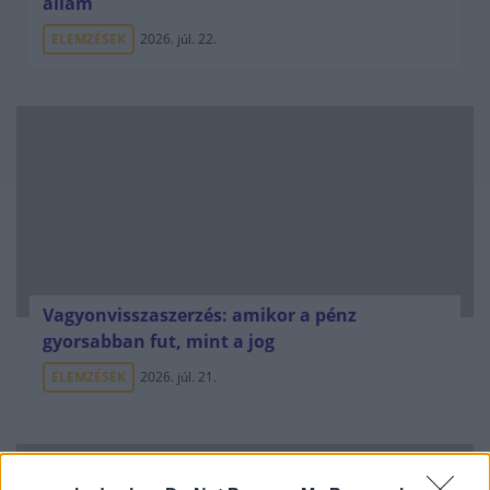
állam
ELEMZÉSEK
2026. júl. 22.
Vagyonvisszaszerzés: amikor a pénz
gyorsabban fut, mint a jog
ELEMZÉSEK
2026. júl. 21.