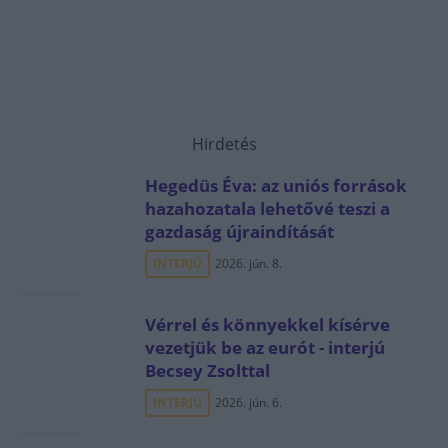
Hirdetés
Hegedüs Éva: az uniós források
hazahozatala lehetővé teszi a
gazdaság újraindítását
INTERJÚ
2026. jún. 8.
Vérrel és könnyekkel kísérve
vezetjük be az eurót - interjú
Becsey Zsolttal
INTERJÚ
2026. jún. 6.