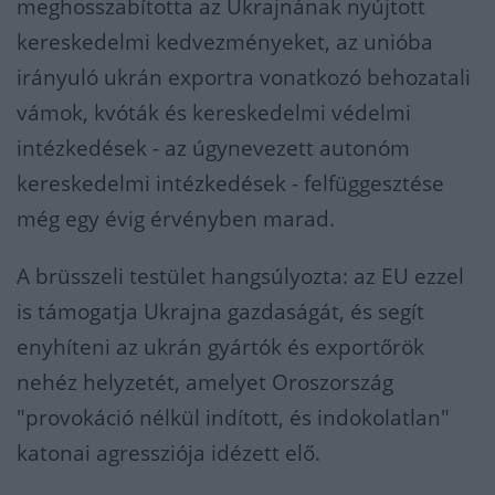
meghosszabította az Ukrajnának nyújtott
kereskedelmi kedvezményeket, az unióba
irányuló ukrán exportra vonatkozó behozatali
vámok, kvóták és kereskedelmi védelmi
intézkedések - az úgynevezett autonóm
kereskedelmi intézkedések - felfüggesztése
még egy évig érvényben marad.
A brüsszeli testület hangsúlyozta: az EU ezzel
is támogatja Ukrajna gazdaságát, és segít
enyhíteni az ukrán gyártók és exportőrök
nehéz helyzetét, amelyet Oroszország
"provokáció nélkül indított, és indokolatlan"
katonai agressziója idézett elő.