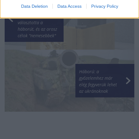
Az orosz
Data Deletion
Data Access
Privacy Policy
külügyminiszter
szerint Európa
választotta a
háborút, és az orosz
célok "nemesebbek"
Háború: a
győzelemhez már
elég fegyverük lehet
az ukránoknak