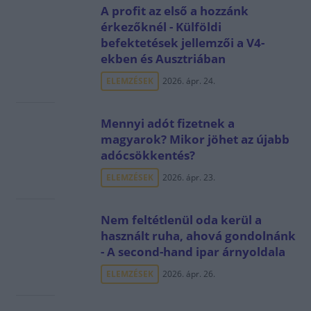
A profit az első a hozzánk
érkezőknél - Külföldi
befektetések jellemzői a V4-
ekben és Ausztriában
ELEMZÉSEK
2026. ápr. 24.
Mennyi adót fizetnek a
magyarok? Mikor jöhet az újabb
adócsökkentés?
ELEMZÉSEK
2026. ápr. 23.
Nem feltétlenül oda kerül a
használt ruha, ahová gondolnánk
- A second-hand ipar árnyoldala
ELEMZÉSEK
2026. ápr. 26.