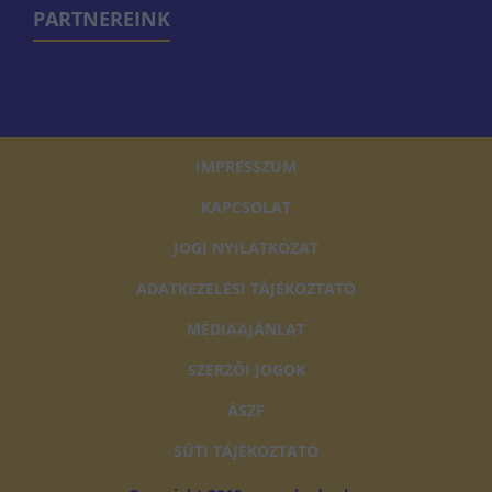
PARTNEREINK
IMPRESSZUM
KAPCSOLAT
JOGI NYILATKOZAT
ADATKEZELÉSI TÁJÉKOZTATÓ
MÉDIAAJÁNLAT
SZERZŐI JOGOK
ÁSZF
SÜTI TÁJÉKOZTATÓ