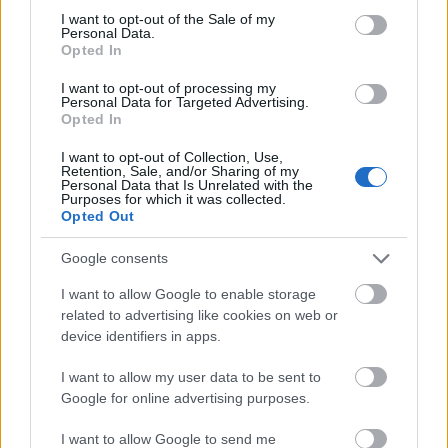
Uniós források: íme a teendők, amelyek a
consent section.
I want to opt-out of the Sale of my
pénzek érkezéséhez még szükségesek
Personal Data.
Opted In
ELEMZÉSEK
2026. júl. 20.
I want to opt-out of processing my
Personal Data for Targeted Advertising.
Opted In
I want to opt-out of Collection, Use,
Retention, Sale, and/or Sharing of my
Personal Data that Is Unrelated with the
Purposes for which it was collected.
Opted Out
Google consents
Minden idők legjövedelmezőbbje és
I want to allow Google to enable storage
related to advertising like cookies on web or
legdrágábbja volt az amerikai foci vb -
device identifiers in apps.
gyorsmérleg
HÍREK
2026. júl. 20.
I want to allow my user data to be sent to
Google for online advertising purposes.
I want to allow Google to send me