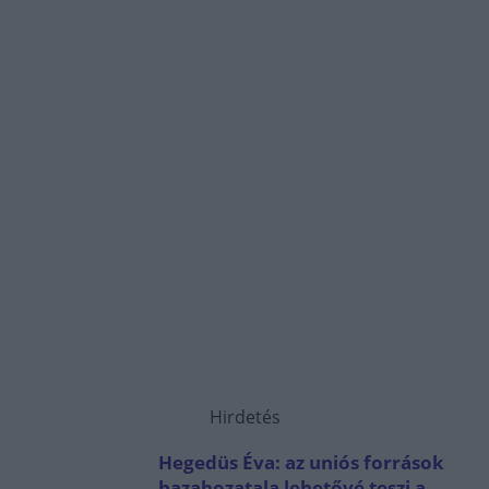
Hirdetés
Hegedüs Éva: az uniós források
hazahozatala lehetővé teszi a