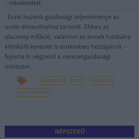
növekedett
. Ezzel hazánk gazdasági teljesítménye az
uniós élmezőnyhöz tartozik. Ehhez az
alacsony infláció, valamint az ennek hatására
élénkülő kereslet is érdemben hozzájárult -
fejtette ki végzetül a nemzetgazdasági
miniszter.
GAZDASÁG
GDP
INFLÁCIÓ
NAGY MÁRTON
NÉPSZERŰ