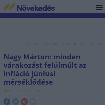
Az adatok időállapota: késleltetett. |
Jogi nyilatkozat
Nagy Márton: minden
várakozást felülmúlt az
infláció júniusi
mérséklődése
HÍREK
2024. JÚL. 9.
MTI