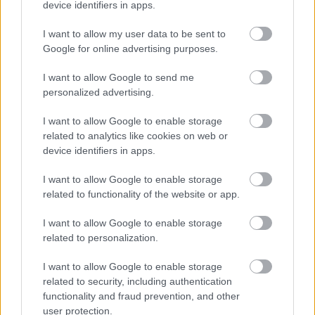
device identifiers in apps.
I want to allow my user data to be sent to
Google for online advertising purposes.
Minden idők legjövedelmezőbbje és
legdrágábbja volt az amerikai foci vb -
I want to allow Google to send me
gyorsmérleg
personalized advertising.
HÍREK
2026. júl. 20.
I want to allow Google to enable storage
related to analytics like cookies on web or
device identifiers in apps.
I want to allow Google to enable storage
related to functionality of the website or app.
I want to allow Google to enable storage
related to personalization.
I want to allow Google to enable storage
related to security, including authentication
Mi lett Alain Delon vagyonával? Adóhatósági
functionality and fraud prevention, and other
csavar a sztoriban
user protection.