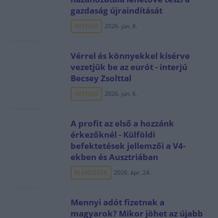
gazdaság újraindítását
INTERJÚ
2026. jún. 8.
Vérrel és könnyekkel kísérve
vezetjük be az eurót - interjú
Becsey Zsolttal
INTERJÚ
2026. jún. 6.
A profit az első a hozzánk
érkezőknél - Külföldi
befektetések jellemzői a V4-
ekben és Ausztriában
ELEMZÉSEK
2026. ápr. 24.
Mennyi adót fizetnek a
magyarok? Mikor jöhet az újabb