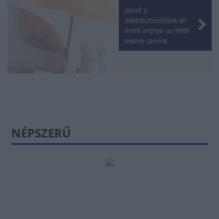
Javult a
lakásbiztosítások ár-
érték aránya az MNB
indexe szerint
NÉPSZERŰ