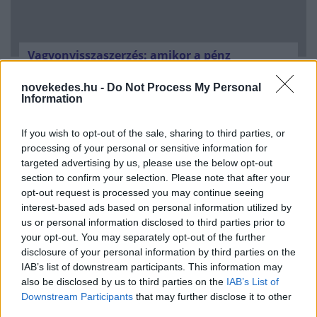
Vagyonvisszaszerzés: amikor a pénz
gyorsabban fut, mint a jog
novekedes.hu -
Do Not Process My Personal
ELEMZÉSEK
2026. júl. 21.
Information
If you wish to opt-out of the sale, sharing to third parties, or
processing of your personal or sensitive information for
targeted advertising by us, please use the below opt-out
section to confirm your selection. Please note that after your
opt-out request is processed you may continue seeing
interest-based ads based on personal information utilized by
us or personal information disclosed to third parties prior to
your opt-out. You may separately opt-out of the further
disclosure of your personal information by third parties on the
IAB’s list of downstream participants. This information may
also be disclosed by us to third parties on the
IAB’s List of
Kéthónapos a Tisza-kormány: íme a mérleg!
Downstream Participants
that may further disclose it to other
third parties.
ELEMZÉSEK
2026. júl. 21.