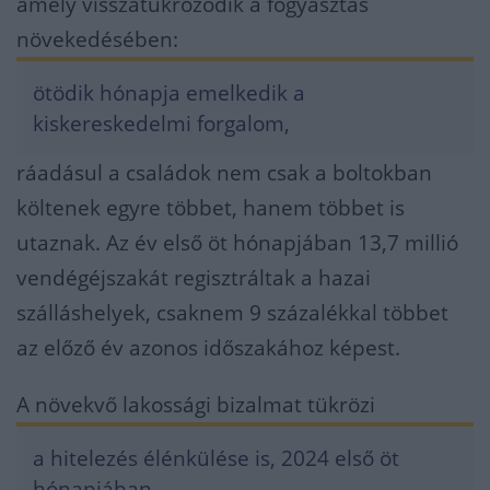
amely visszatükröződik a fogyasztás
növekedésében:
ötödik hónapja emelkedik a
kiskereskedelmi forgalom,
ráadásul a családok nem csak a boltokban
költenek egyre többet, hanem többet is
utaznak. Az év első öt hónapjában 13,7 millió
vendégéjszakát regisztráltak a hazai
szálláshelyek, csaknem 9 százalékkal többet
az előző év azonos időszakához képest.
A növekvő lakossági bizalmat tükrözi
a hitelezés élénkülése is, 2024 első öt
hónapjában