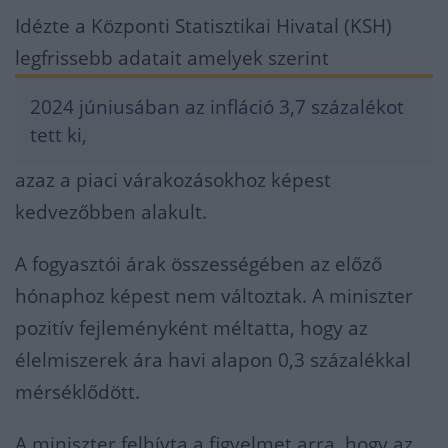
Idézte a Központi Statisztikai Hivatal (KSH)
legfrissebb adatait amelyek szerint
2024 júniusában az infláció 3,7 százalékot
tett ki,
azaz a piaci várakozásokhoz képest
kedvezőbben alakult.
A fogyasztói árak összességében az előző
hónaphoz képest nem változtak. A miniszter
pozitív fejleményként méltatta, hogy az
élelmiszerek ára havi alapon 0,3 százalékkal
mérséklődött.
A miniszter felhívta a figyelmet arra, hogy az