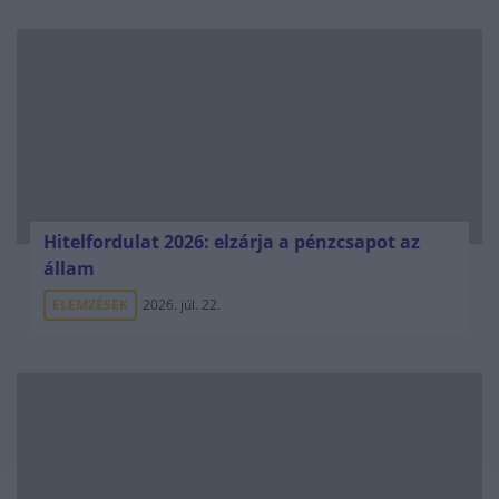
Hitelfordulat 2026: elzárja a pénzcsapot az
állam
ELEMZÉSEK
2026. júl. 22.