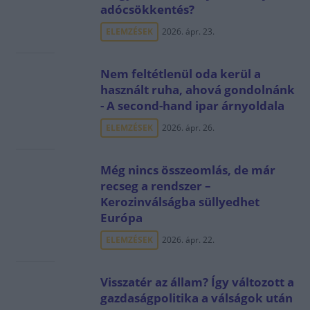
adócsökkentés?
ELEMZÉSEK
2026. ápr. 23.
Nem feltétlenül oda kerül a
használt ruha, ahová gondolnánk
- A second-hand ipar árnyoldala
ELEMZÉSEK
2026. ápr. 26.
Még nincs összeomlás, de már
recseg a rendszer –
Kerozinválságba süllyedhet
Európa
ELEMZÉSEK
2026. ápr. 22.
Visszatér az állam? Így változott a
gazdaságpolitika a válságok után