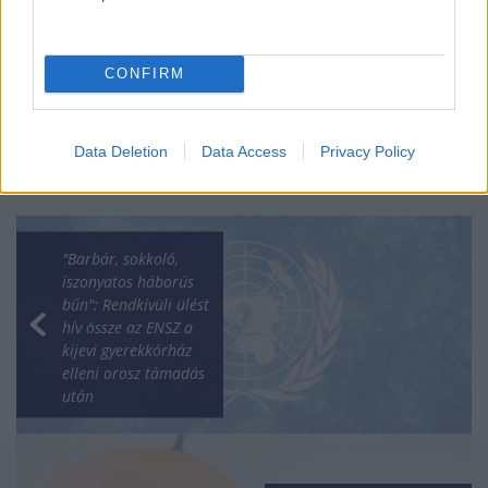
HÍREK
2026. júl. 19.
CONFIRM
Data Deletion
Data Access
Privacy Policy
"Barbár, sokkoló,
iszonyatos háborús
bűn": Rendkívüli ülést
hív össze az ENSZ a
kijevi gyerekkórház
elleni orosz támadás
után