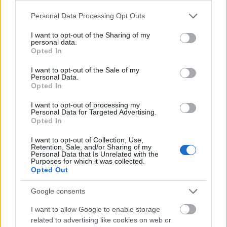
Please note that this website/app uses one or more Google
Personal Data Processing Opt Outs
services and may gather and store information including but
not limited to your visit or usage behaviour. You may click to
I want to opt-out of the Sharing of my
personal data.
grant or deny consent to Google and its third-party tags to
Opted In
use your data for below specified purposes in below Google
consent section.
I want to opt-out of the Sale of my
Personal Data.
Opted In
I want to opt-out of processing my
Personal Data for Targeted Advertising.
Opted In
Uniós források: íme a teendők, amelyek a
pénzek érkezéséhez még szükségesek
I want to opt-out of Collection, Use,
Retention, Sale, and/or Sharing of my
Personal Data that Is Unrelated with the
ELEMZÉSEK
2026. júl. 20.
Purposes for which it was collected.
Opted Out
Google consents
I want to allow Google to enable storage
related to advertising like cookies on web or