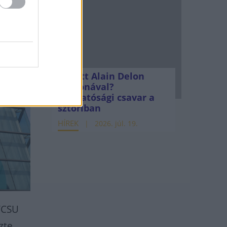
Mi lett Alain Delon
vagyonával?
Adóhatósági csavar a
sztoriban
HÍREK
2026. júl. 19.
U/CSU
zte