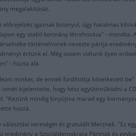
ány megalakítását.
előrejelzés igaznak bizonyul, úgy hatalmas kihív
lapon egy stabil kormány létrehozása" - mondta. A
társelnöke történelminek nevezte pártja eredmén
dményt értünk el. Még sosem voltunk ilyen erőse
en" - húzta alá.
lezni minket, de ennek fordítottja következett be" 
 ismét kijelentette, hogy kész együttműködni a 
el. "Kezünk mindig kinyújtva marad egy kormányza
tette hozzá.
e választási vereségét és gratulált Merznek. "Ez eg
ási eredmény a Szociáldemokrata Pártnak és egyb