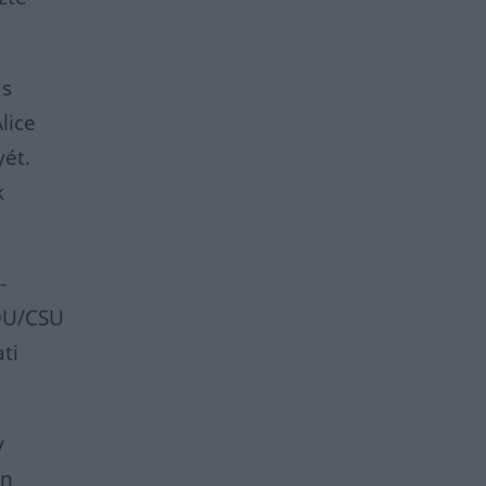
ás
lice
yét.
k
-
CDU/CSU
ti
y
en