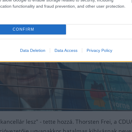
cation functionality and fraud prevention, and other user protection.
CONFIRM
Data Deletion
Data Access
Privacy Policy
kancellár lesz" - tette hozzá. Thorsten Frei, a CD
kcióvezetője ugyanakkor hatalmas kihívásnak neve