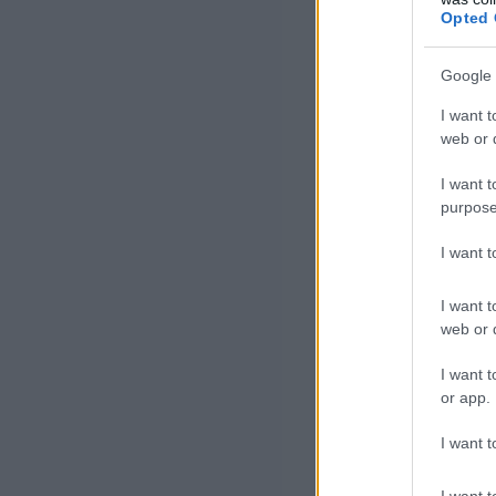
hogy az 
Opted 
választá
Google 
majd kor
I want t
web or d
a felelős
I want t
purpose
Rávilágított e
magának a hossz
I want 
tette hozzá. Ma
I want t
egyértelmű felh
web or d
felhatalmazás v
I want t
jelentette ki H
or app.
I want t
I want t