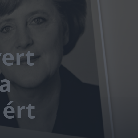
ert
a
 ért