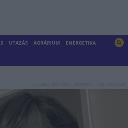
S
UTAZÁS
AGRÁRIUM
ENERGETIKA
Az adatok időállapota: késleltetett. |
Jogi nyilatkozat