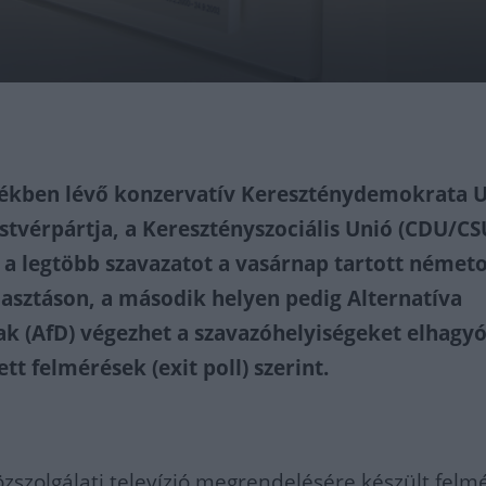
zékben lévő konzervatív Kereszténydemokrata U
estvérpártja, a Keresztényszociális Unió (CDU/CS
 a legtöbb szavazatot a vasárnap tartott németo
lasztáson, a második helyen pedig Alternatíva
 (AfD) végezhet a szavazóhelyiségeket elhagy
tt felmérések (exit poll) szerint.
zszolgálati televízió megrendelésére készült felm