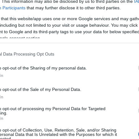
. This information may also be disclosed by us to third parties on the
IA
Participants
that may further disclose it to other third parties.
shoz képest.
 that this website/app uses one or more Google services and may gath
including but not limited to your visit or usage behaviour. You may click 
ik helyen végezhettek a voksok 12-13,5 százaléká
 to Google and its third-party tags to use your data for below specifi
ogle consent section.
ben 14,7 százalékot kaptak.
l Data Processing Opt Outs
9 százalékos eredményt érhet el, míg 2021-ben 4,9
tt. A liberális Szabad Demokrata Párt (FDP) 4,9-5
o opt-out of the Sharing of my personal data.
ezhet, ami 6,4 százalékos visszaesés 2021-hez mér
In
 Sarah Wagenknecht Szövetség (BSW) 4,7-5 százalé
o opt-out of the Sale of my Personal Data.
t el.
In
to opt-out of processing my Personal Data for Targeted
h Merz, aki egyben a CDU/CSU
ing.
In
tség kancellárjelöltje, kijelentet
o opt-out of Collection, Use, Retention, Sale, and/or Sharing
ersonal Data that Is Unrelated with the Purposes for which it
lected.