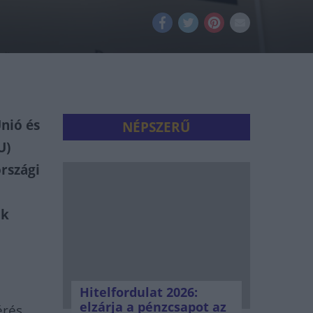
nió és
NÉPSZERŰ
U)
rszági
ók
Hitelfordulat 2026:
elzárja a pénzcsapot az
érés