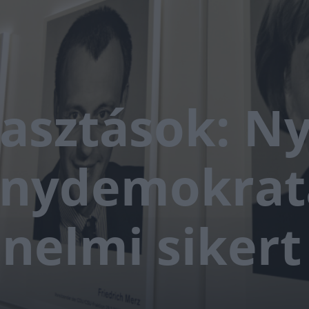
asztások: Ny
énydemokrat
énelmi sikert