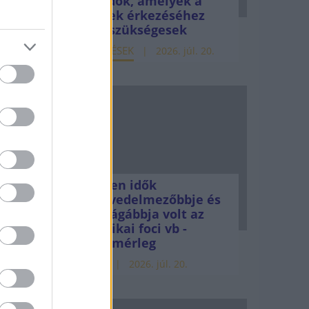
teendők, amelyek a
pénzek érkezéséhez
még szükségesek
ELEMZÉSEK
2026. júl. 20.
yok
g
ánk" -
Minden idők
legjövedelmezőbbje és
legdrágábbja volt az
 -
amerikai foci vb -
gyorsmérleg
HÍREK
2026. júl. 20.