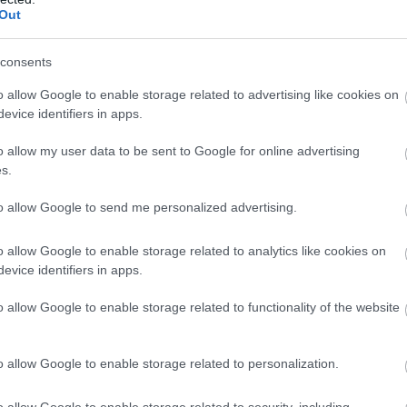
uniópártok megnyerték a
Out
st, s a lehető leghamarabb kíván
consents
mányt alakítani. "Tisztában vag
o allow Google to enable storage related to advertising like cookies on
evice identifiers in apps.
séggel" - mondta.
o allow my user data to be sent to Google for online advertising
s.
gyben arra is, hogy Németország nem engedheti me
adalmas kormányalakítást. "A külvilág nem vár r
to allow Google to send me personalized advertising.
rtin Huber, a CSU főtitkára szerint az uniópártok
o allow Google to enable storage related to analytics like cookies on
atalmazást kaptak a kormányzásra. "Világos
evice identifiers in apps.
an a politika megváltoztatására Németországban"
o allow Google to enable storage related to functionality of the website
uber a ZDF műsorában.
o allow Google to enable storage related to personalization.
o allow Google to enable storage related to security, including