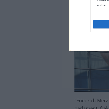
authenti
"Friedrich Merz 
parlamenti fra