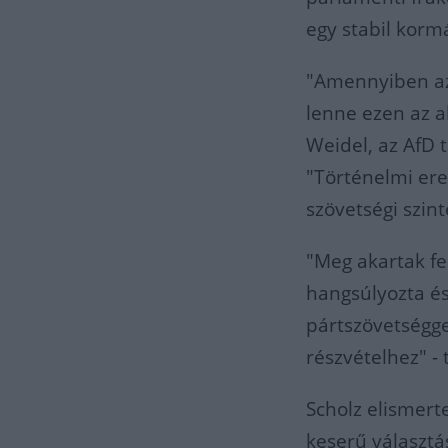
egy stabil korm
"Amennyiben az 
lenne ezen az a
Weidel, az AfD 
"Történelmi ere
szövetségi szint
"Meg akartak fe
hangsúlyozta és
pártszövetségg
részvételhez" - 
Scholz elismert
keserű választ