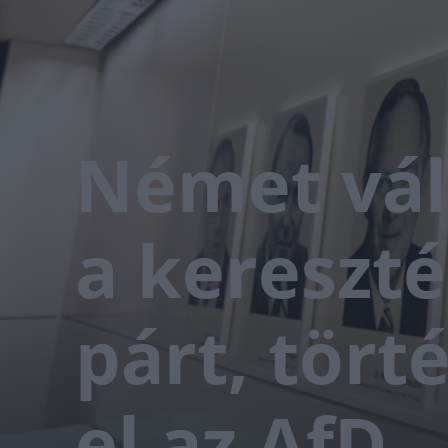
Német vál
a kereszt
párt, tört
el az AfD