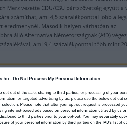
rich Merz vezette CDU/CSU pártszövetség együtt a
kára számíthat, ami 4,5 százalékponttal jobb a leg
ért eredménynél. Második helyen várhatóan az
obbra álló Alternatíva Németországnak (AfD) végez
százalékával, ami 9,4 százalékponttal több mint 2
cholz leköszönő kancellár vezet
s.hu -
Do Not Process My Personal Information
ociáldemokrata Párt (SPD) 194
to opt-out of the sale, sharing to third parties, or processing of your per
osszabb eredményét könyvelheti 
formation for targeted advertising by us, please use the below opt-out s
r selection. Please note that after your opt-out request is processed y
16-16,5 százalékával, ami 9,3
eing interest-based ads based on personal information utilized by us or
disclosed to third parties prior to your opt-out. You may separately opt-
losure of your personal information by third parties on the IAB’s list of
os visszaesés a 2021-es