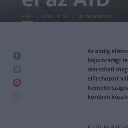
HÍREK
2025. FEB. 23.
MTI/DPA/REUTERS
Az eddig ellen
bajorországi t
szerezheti meg
előrehozott vá
Németországnak
körében készíte
A ZDF és ARD kö