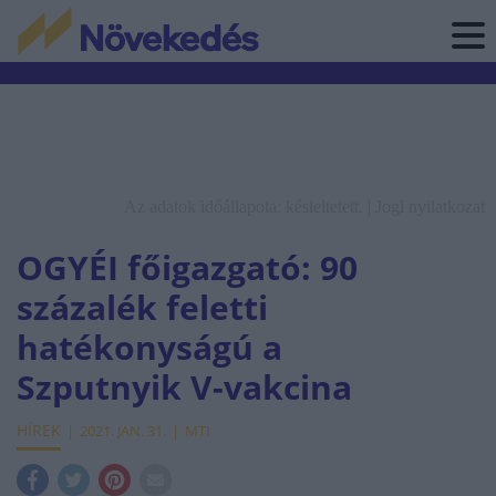
Az adatok időállapota: késleltetett. |
Jogi nyilatkozat
OGYÉI főigazgató: 90
százalék feletti
hatékonyságú a
Szputnyik V-vakcina
HÍREK
2021. JAN. 31.
MTI