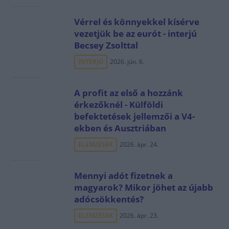
Vérrel és könnyekkel kísérve
vezetjük be az eurót - interjú
Becsey Zsolttal
INTERJÚ
2026. jún. 6.
A profit az első a hozzánk
érkezőknél - Külföldi
befektetések jellemzői a V4-
ekben és Ausztriában
ELEMZÉSEK
2026. ápr. 24.
Mennyi adót fizetnek a
magyarok? Mikor jöhet az újabb
adócsökkentés?
ELEMZÉSEK
2026. ápr. 23.