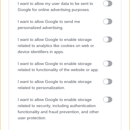
I want to allow my user data to be sent to
Google for online advertising purposes.
I want to allow Google to send me
personalized advertising.
I want to allow Google to enable storage
related to analytics like cookies on web or
Kiheverte a
device identifiers in apps.
lakáspiaci forgalom a
koronavírust –
I want to allow Google to enable storage
tavasszal lendületbe
related to functionality of the website or app.
jöhetnek a
lakásvásárlók
I want to allow Google to enable storage
related to personalization.
I want to allow Google to enable storage
related to security, including authentication
functionality and fraud prevention, and other
Idén Eplény az új
user protection.
Saalbach