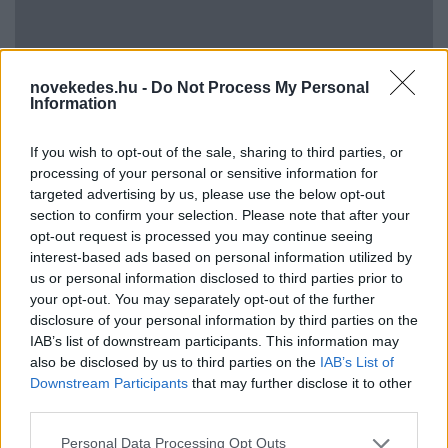
novekedes.hu -
Do Not Process My Personal
Information
If you wish to opt-out of the sale, sharing to third parties, or
processing of your personal or sensitive information for
Uniós források: íme a teendők, amelyek a
targeted advertising by us, please use the below opt-out
pénzek érkezéséhez még szükségesek
section to confirm your selection. Please note that after your
ELEMZÉSEK
2026. júl. 20.
opt-out request is processed you may continue seeing
interest-based ads based on personal information utilized by
us or personal information disclosed to third parties prior to
your opt-out. You may separately opt-out of the further
disclosure of your personal information by third parties on the
IAB’s list of downstream participants. This information may
also be disclosed by us to third parties on the
IAB’s List of
Downstream Participants
that may further disclose it to other
third parties.
Please note that this website/app uses one or more Google
Personal Data Processing Opt Outs