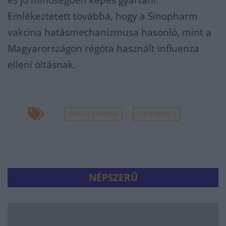
és jó minőségben képes gyártani.
Emlékeztetett továbbá, hogy a Sinopharm
vakcina hatásmechanizmusa hasonló, mint a
Magyarországon régóta használt influenza
elleni oltásnak.
OROSZ VAKCINA
SZPUTNYIK V
NÉPSZERŰ