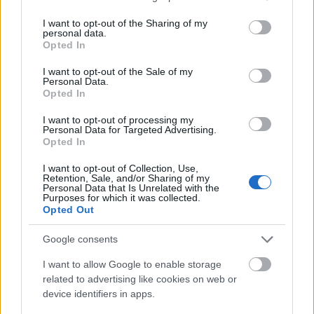
Minden idők legjövedelmezőbbje és
services and may gather and store information including but
not limited to your visit or usage behaviour. You may click to
I want to opt-out of the Sharing of my
legdrágábbja volt az amerikai foci vb -
personal data.
grant or deny consent to Google and its third-party tags to
gyorsmérleg
Opted In
use your data for below specified purposes in below Google
HÍREK
2026. júl. 20.
consent section.
I want to opt-out of the Sale of my
Personal Data.
Opted In
I want to opt-out of processing my
Personal Data for Targeted Advertising.
Opted In
I want to opt-out of Collection, Use,
Retention, Sale, and/or Sharing of my
Personal Data that Is Unrelated with the
Purposes for which it was collected.
Opted Out
Google consents
Mi lett Alain Delon vagyonával? Adóhatósági
csavar a sztoriban
I want to allow Google to enable storage
related to advertising like cookies on web or
HÍREK
2026. júl. 19.
device identifiers in apps.