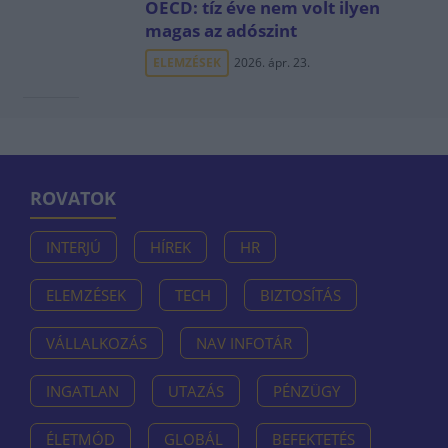
OECD: tíz éve nem volt ilyen
magas az adószint
ELEMZÉSEK
2026. ápr. 23.
ROVATOK
INTERJÚ
HÍREK
HR
ELEMZÉSEK
TECH
BIZTOSÍTÁS
VÁLLALKOZÁS
NAV INFOTÁR
INGATLAN
UTAZÁS
PÉNZÜGY
ÉLETMÓD
GLOBÁL
BEFEKTETÉS