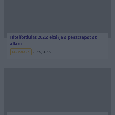
Hitelfordulat 2026: elzárja a pénzcsapot az
állam
ELEMZÉSEK
2026. júl. 22.