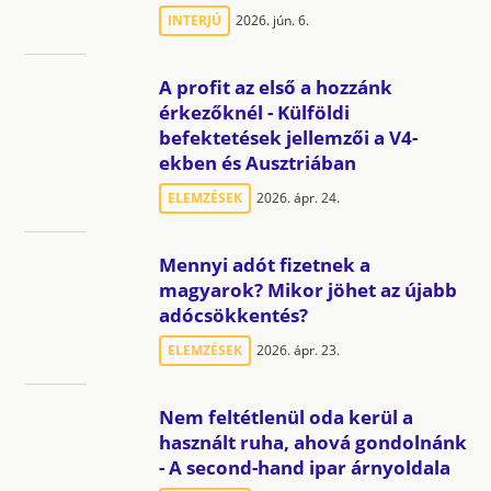
INTERJÚ
2026. jún. 6.
A profit az első a hozzánk
érkezőknél - Külföldi
befektetések jellemzői a V4-
ekben és Ausztriában
ELEMZÉSEK
2026. ápr. 24.
Mennyi adót fizetnek a
magyarok? Mikor jöhet az újabb
adócsökkentés?
ELEMZÉSEK
2026. ápr. 23.
Nem feltétlenül oda kerül a
használt ruha, ahová gondolnánk
- A second-hand ipar árnyoldala