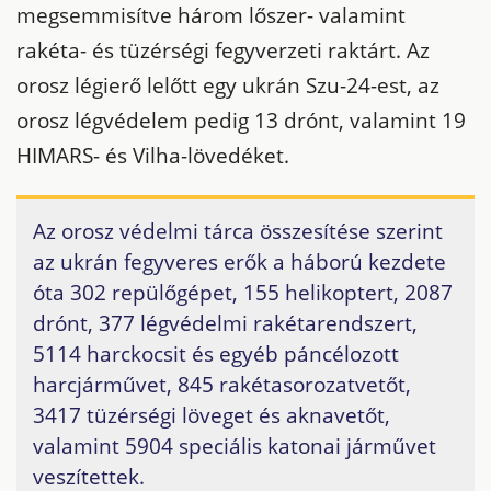
megsemmisítve három lőszer- valamint
rakéta- és tüzérségi fegyverzeti raktárt. Az
orosz légierő lelőtt egy ukrán Szu-24-est, az
orosz légvédelem pedig 13 drónt, valamint 19
HIMARS- és Vilha-lövedéket.
Az orosz védelmi tárca összesítése szerint
az ukrán fegyveres erők a háború kezdete
óta 302 repülőgépet, 155 helikoptert, 2087
drónt, 377 légvédelmi rakétarendszert,
5114 harckocsit és egyéb páncélozott
harcjárművet, 845 rakétasorozatvetőt,
3417 tüzérségi löveget és aknavetőt,
valamint 5904 speciális katonai járművet
veszítettek.