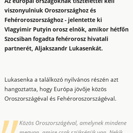
Az európai országoknak tisztelettel kell
viszonyulniuk Oroszországhoz és
Fehéroroszországhoz - jelentette ki
Vlagyimir Putyin orosz elnök, amikor hétfőn
Szocsiban fogadta fehérorosz hivatali
partnerét, Aljakszandr Lukasenkát.
Lukasenka a találkozó nyilvános részén azt
hangoztatta, hogy Európa jövője közös
Oroszországéval és Fehéroroszországéval.
Közös Oroszországéval, amelynek mindene
megvan, amire csak szükségük van. Nekik