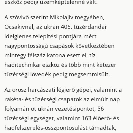
eszköz pedig üzemképtelenné vált.
A szóvivő szerint Mikolajiv megyében,
Ocsakivnál, az ukrán 406. tüzérdandár
ideiglenes telepítési pontjára mért
nagypontosságú csapások következtében
mintegy félszáz katona esett el, tíz
haditechnikai eszköz és több mint kétezer
tüzérségi lövedék pedig megsemmisült.
Az orosz harcászati légierő gépei, valamint a
rakéta- és tüzérségi csapatok az elmúlt nap
folyamán öt ukrán vezetésipontot, 56
tüzérségi egységet, valamint 163 élőerő- és
hadfelszerelés-összpontosulást támadtak,