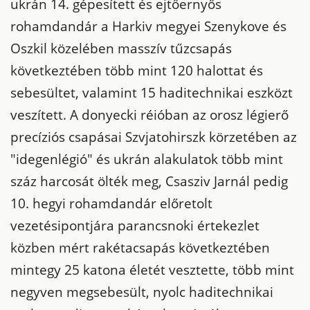
ukrán 14. gépesített és ejtőernyős
rohamdandár a Harkiv megyei Szenykove és
Oszkil közelében masszív tűzcsapás
következtében több mint 120 halottat és
sebesültet, valamint 15 haditechnikai eszközt
veszített. A donyecki réióban az orosz légierő
precíziós csapásai Szvjatohirszk körzetében az
"idegenlégió" és ukrán alakulatok több mint
száz harcosát ölték meg, Csasziv Jarnál pedig
10. hegyi rohamdandár előretolt
vezetésipontjára parancsnoki értekezlet
közben mért rakétacsapás következtében
mintegy 25 katona életét vesztette, több mint
negyven megsebesült, nyolc haditechnikai