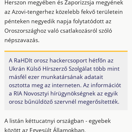
Herszon megyében és Zaporizzsja megyének
az Azovi-tengerhez közelebb fekvő területein
pénteken negyedik napja folytatódott az
Oroszországhoz való csatlakozásról szóló
népszavazás.
A RaHDIt orosz hackercsoport hétfőn az
Ukrán Külső Hírszerző Szolgálat több mint
másfél ezer munkatársának adatait
osztotta meg az interneten. Az információt
a RIA Novosztyi hírügynökségnek az egyik
orosz bűnüldöző szervnél megerősítették.
A listán kéttucatnyi országban - egyebek
között az Egyesült Államokban,