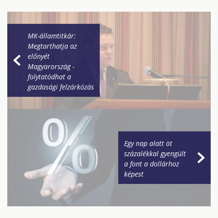
MK-államtitkár:
Megtarthatja az
előnyét
Magyarország -
folytatódhat a
gazdasági felzárkózás
Egy nap alatt öt
százalékkal gyengült
a font a dollárhoz
képest