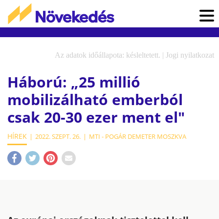
Az adatok időállapota: késleltetett. |
Jogi nyilatkozat
Háború: „25 millió
mobilizálható emberból
csak 20-30 ezer ment el"
HÍREK
2022. SZEPT. 26.
MTI - POGÁR DEMETER MOSZKVA