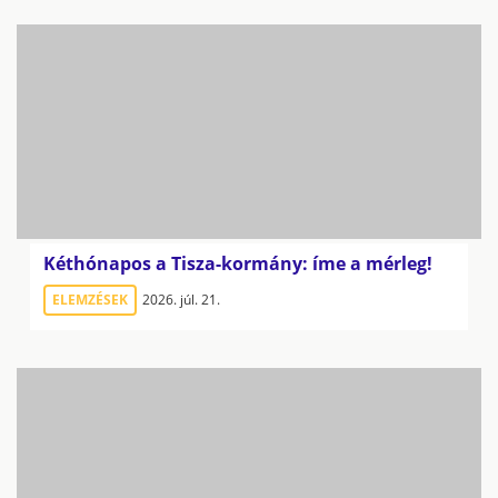
Kéthónapos a Tisza-kormány: íme a mérleg!
ELEMZÉSEK
2026. júl. 21.