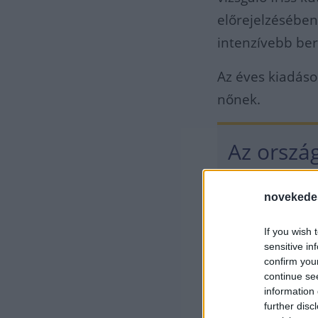
előrejelzésében 
intenzívebb beru
Az éves kiadások
nőnek.
Az orszá
intelligen
novekede
urbanizác
If you wish 
moderniz
sensitive in
confirm you
ipari ren
continue se
information 
further disc