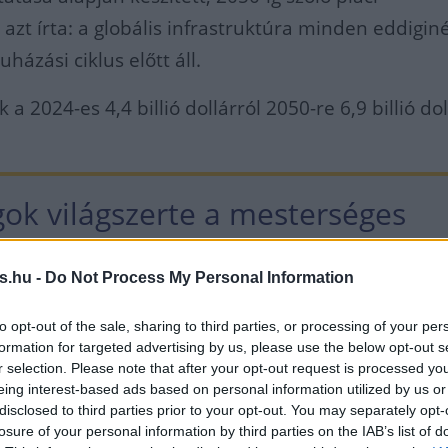
azt írta: a globális infrastruktúra minden eddiginé
házási ciklus előtt áll.
 a 2024-es 4,4 billió dollárról 2050-re 6,9 billió do
gok világszerte a mesterséges
cia, az elektrifikáció és az
s.hu -
Do Not Process My Personal Information
ió igényeihez igazítva
to opt-out of the sale, sharing to third parties, or processing of your per
álják közlekedési, energetikai é
formation for targeted advertising by us, please use the below opt-out s
r selection. Please note that after your opt-out request is processed y
dszereiket
eing interest-based ads based on personal information utilized by us or
disclosed to third parties prior to your opt-out. You may separately opt-
losure of your personal information by third parties on the IAB’s list of