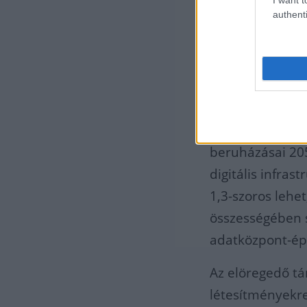
authenti
A fizikai létesí
2024-es 73 mill
főként az erősö
reakcióknak kö
Jelezték, a feld
beruházásai 205
digitális infra
1,3-szoros lehe
összességében 
adatközpont-ép
Az elöregedő tá
létesítményekre