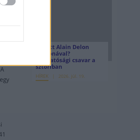
sok a
ednek,
Mi lett Alain Delon
vagyonával?
ktúra
Adóhatósági csavar a
sztoriban
 A
HÍREK
2026. júl. 19.
tegy
i
441