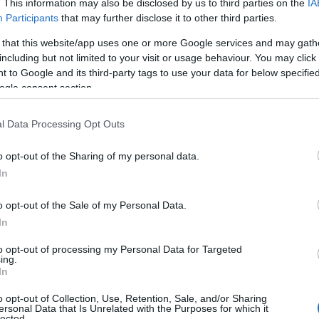
. This information may also be disclosed by us to third parties on the
IA
Participants
that may further disclose it to other third parties.
ergetikai, közlekedési és digitális infrastruktúráb
 that this website/app uses one or more Google services and may gath
including but not limited to your visit or usage behaviour. You may click 
zások egyre inkább összeérnek, és olyan intellige
 to Google and its third-party tags to use your data for below specifi
nak létre, ahol a hagyományos eszközök összekapc
ogle consent section.
érelt és villamosított rendszerek részeként működn
l Data Processing Opt Outs
o opt-out of the Sharing of my personal data.
dés és az energia továbbra is a
In
bb beruházási területek maradn
o opt-out of the Sale of my Personal Data.
g várhatóan a globális
In
to opt-out of processing my Personal Data for Targeted
ktúra-költések mintegy felét adj
ing.
In
o opt-out of Collection, Use, Retention, Sale, and/or Sharing
megjegyezve, hogy a mobilitási hálózatok megújulá
ersonal Data that Is Unrelated with the Purposes for which it
lected.