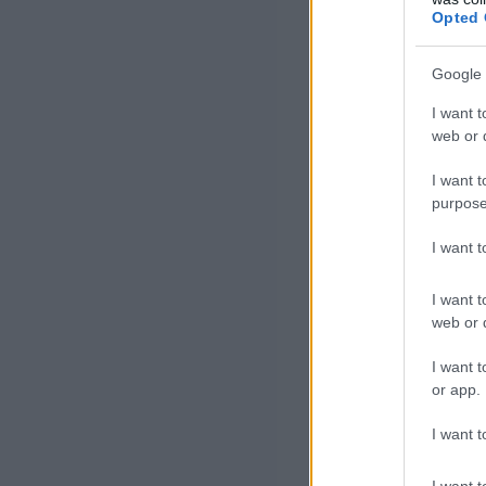
Opted 
városiasodás e
2024-es 1,4 bill
Google 
vasúti és a repü
I want t
megduplázódnak
web or d
Kitértek rá, ho
I want t
purpose
2024-es 631 mill
energiatárolásb
I want 
dollárt, ami a 2
I want t
web or d
A vizsgál
I want t
or app.
infrastr
I want t
növekedé
I want t