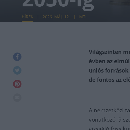
HÍREK
2026. MÁJ. 12.
MTI
Világszinten 
évben az elmúl
uniós források 
de fontos az el
A nemzetközi ta
vonatkozó, 9 sze
vizsgáló friss k