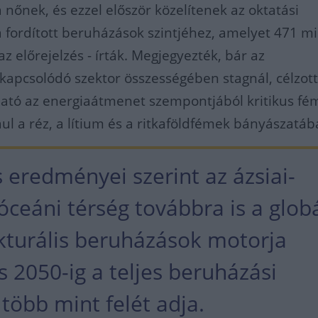
a nőnek, és ezzel először közelítenek az oktatási
a fordított beruházások szintjéhez, amelyet 471 mi
az előrejelzés - írták. Megjegyezték, bár az
kapcsolódó szektor összességében stagnál, célzot
ató az energiaátmenet szempontjából kritikus fé
ul a réz, a lítium és a ritkaföldfémek bányászatáb
 eredményei szerint az ázsiai-
ceáni térség továbbra is a globá
ukturális beruházások motorja
 2050-ig a teljes beruházási
több mint felét adja.