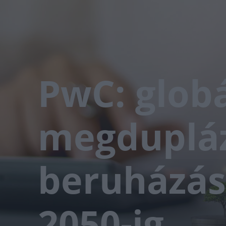
PwC: glob
megdupláz
beruházá
2050-ig