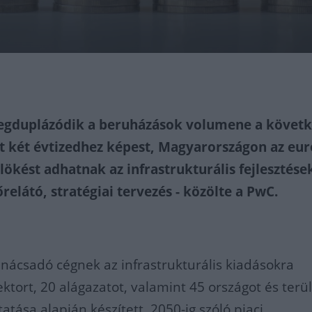
megduplázódik a beruházások volumene a követk
t két évtizedhez képest, Magyarországon az eur
lökést adhatnak az infrastrukturális fejlesztése
őrelátó, stratégiai tervezés - közölte a PwC.
nácsadó cégnek az infrastrukturális kiadásokra
ktort, 20 alágazatot, valamint 45 országot és terü
utatása alapján készített, 2050-ig szóló piaci