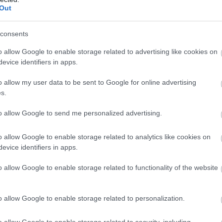
Out
lőrehaladása nyomán az éves közlekedési beruház
ió dollárról 2050-re 2,4 billió dollárra emelkednek, 
consents
lőtéri infrastruktúrára fordított éves kiadások köz
o allow Google to enable storage related to advertising like cookies on
 a 2024-es szinthez képest.
evice identifiers in apps.
gy az energetikai infrastruktúrába irányuló beruhá
o allow my user data to be sent to Google for online advertising
s.
iárd dollárról 2050-re 1,1 billió dollárra emelkedn
a irányuló éves beruházások megközelítik a 91 mil
to allow Google to send me personalized advertising.
024-es szint 3,7-szerese.
o allow Google to enable storage related to analytics like cookies on
evice identifiers in apps.
t szektorok közül a védelmi
o allow Google to enable storage related to functionality of the website
uktúra mutatja a leggyorsabb
o allow Google to enable storage related to personalization.
si ütemet.
o allow Google to enable storage related to security, including