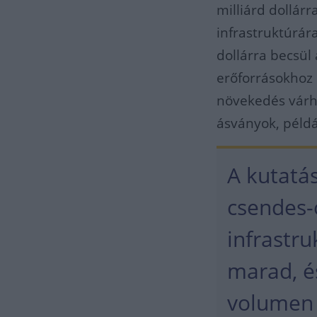
milliárd dollárr
infrastruktúrár
dollárra becsül 
erőforrásokhoz 
növekedés várh
ásványok, példá
A kutatás
csendes-ó
infrastr
marad, és
volumen 