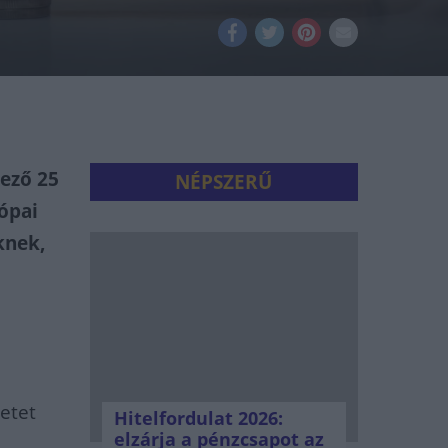
ező 25
NÉPSZERŰ
ópai
knek,
letet
Hitelfordulat 2026:
elzárja a pénzcsapot az