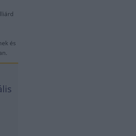
lliárd
t
mek és
an.
lis