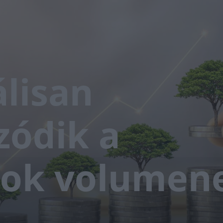
álisan
ódik a
sok volumen