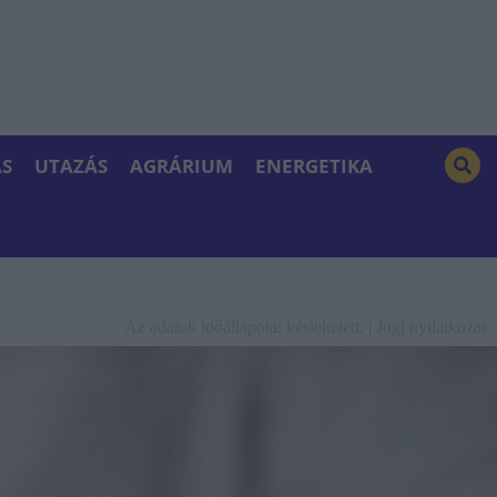
S
UTAZÁS
AGRÁRIUM
ENERGETIKA
Az adatok időállapota: késleltetett. |
Jogi nyilatkozat