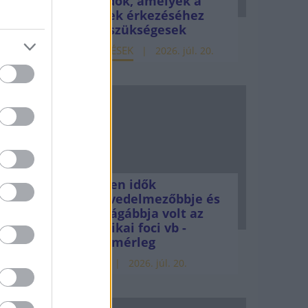
teendők, amelyek a
ások a
pénzek érkezéséhez
még szükségesek
a
ELEMZÉSEK
2026. júl. 20.
el
zások a
ek, az
liárd
Minden idők
legjövedelmezőbbje és
legdrágábbja volt az
amerikai foci vb -
gyorsmérleg
HÍREK
2026. júl. 20.