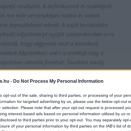
képzési rendszert. A technikumok és szakképző
lák ma már versenyképes tudást és valódi
mai tapasztalatot adnak. A saját területükön
elkedő teljesítményt nyújtó szakembereket arra
önözzük, hogy vegyenek részt a következő
edékek képzésében: ezért is emeltük meg a
képzésben oktatók fizetését. Továbbá tavaly
tember óta, felmenő rendszerben bért vagy
öndíjat biztosítunk a diákoknak
s.hu -
Do Not Process My Personal Information
to opt-out of the sale, sharing to third parties, or processing of your per
formation for targeted advertising by us, please use the below opt-out s
 Schanda Tamás.
r selection. Please note that after your opt-out request is processed y
eing interest-based ads based on personal information utilized by us or
disclosed to third parties prior to your opt-out. You may separately opt-
 kormányzati intézkedéseknek köszönhetően sokfé
losure of your personal information by third parties on the IAB’s list of