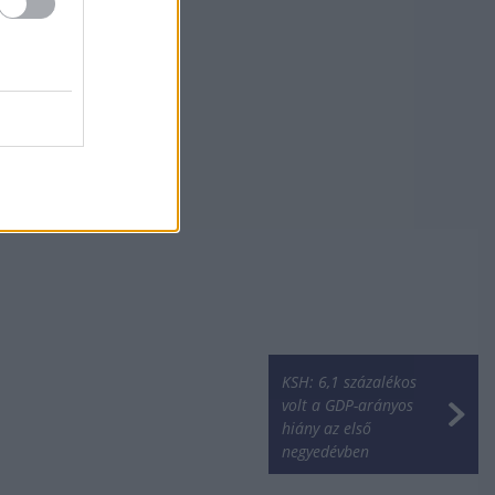
KSH: 6,1 százalékos
volt a GDP-arányos
hiány az első
negyedévben