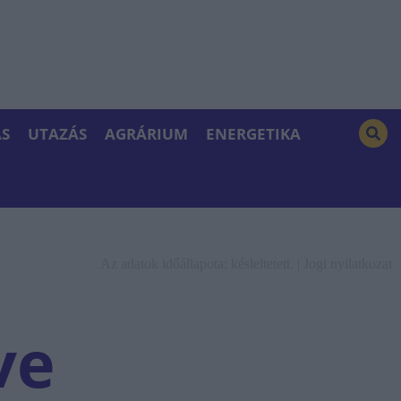
S
UTAZÁS
AGRÁRIUM
ENERGETIKA
Az adatok időállapota: késleltetett. |
Jogi nyilatkozat
ve