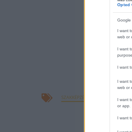
hogy a n
Opted 
a legtöb
Google 
idén.
I want t
web or d
I want t
A 2021-es felsőo
purpose
ötödével többen
I want 
szakközépiskola
I want t
osztatlan képzé
web or d
SZAKKÉPZÉS
SCHANDA TAMÁS
I want t
or app.
KAPCSOLÓDÓ CIKK
I want t
Kifizetőd
I want t