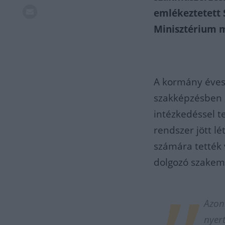
emlékeztetett 
Minisztérium m
A kormány éves 
szakképzésben o
intézkedéssel t
rendszer jött lé
számára tették
dolgozó szakem
Azon
nyert