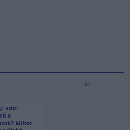
i adót
ek a
rok? Mikor