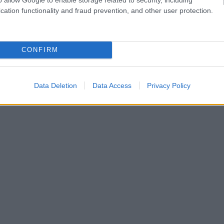
várja a szakképzést választó nyolcadikosokat
cation functionality and fraud prevention, and other user protection.
CONFIRM
Data Deletion
Data Access
Privacy Policy