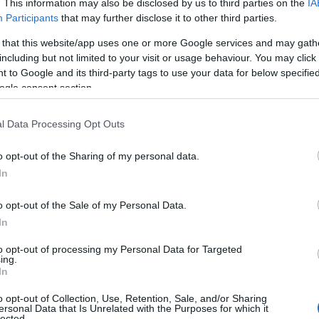
ozhat meg.
. This information may also be disclosed by us to third parties on the
IA
Participants
that may further disclose it to other third parties.
 that this website/app uses one or more Google services and may gath
ségit is adó technikumok egyene
including but not limited to your visit or usage behaviour. You may click 
 to Google and its third-party tags to use your data for below specifi
lnak a felsőoktatásba. Aki miel
ogle consent section.
llna, hamar keresett, jól fizető
l Data Processing Opt Outs
szerezhet.
o opt-out of the Sharing of my personal data.
In
kal és az egyetemekkel is egyre szorosabban
o opt-out of the Sale of my Personal Data.
In
ntézmények megbízható elhelyezkedési lehetősé
bérekhez segítik tanulóikat.
to opt-out of processing my Personal Data for Targeted
ing.
In
t szakképzés sikerességét igazo
o opt-out of Collection, Use, Retention, Sale, and/or Sharing
ersonal Data that Is Unrelated with the Purposes for which it
lected.