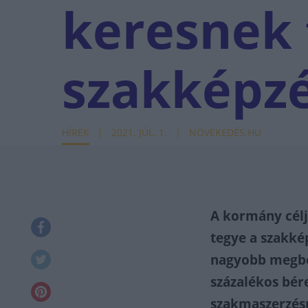
keresnek 
szakképz
HÍREK
2021. JÚL. 1.
NÖVEKEDÉS.HU
A kormány célj
tegye a szakké
nagyobb megbec
százalékos bér
szakmaszerzésr