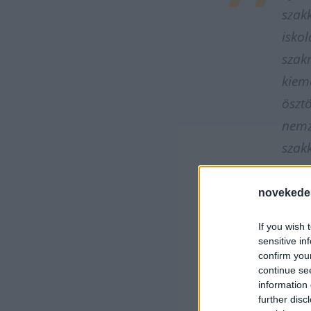
szak
isko
szak
kiem
öszt
nemz
szak
szep
öszt
novekede
If you wish 
sensitive in
– hangsúlyozta
confirm you
continue se
information 
A szakképzés a
further disc