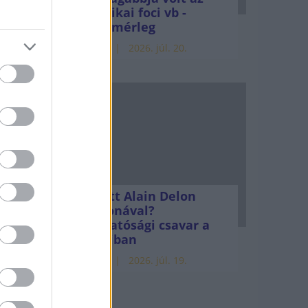
ül
amerikai foci vb -
gyorsmérleg
HÍREK
2026. júl. 20.
tegy
Mi lett Alain Delon
vagyonával?
Adóhatósági csavar a
sztoriban
HÍREK
2026. júl. 19.