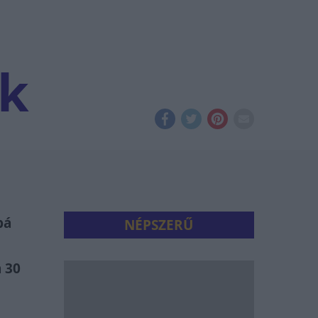
ók
bá
NÉPSZERŰ
n 30