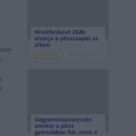
Hitelfordulat 2026:
elzárja a pénzcsapot az
állam
 ezer
ELEMZÉSEK
2026. júl. 22.
z
i
a
l
Vagyonvisszaszerzés:
amikor a pénz
gyorsabban fut, mint a