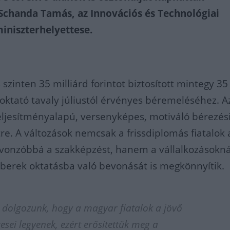
Schanda Tamás, az Innovációs és Technológiai
iniszterhelyettese.
szinten 35 milliárd forintot biztosított mintegy 35
ktató tavaly júliustól érvényes béremeléséhez. A
eljesítményalapú, versenyképes, motiváló bérezés
tre. A változások nemcsak a frissdiplomás fiatalok 
 vonzóbbá a szakképzést, hanem a vállalkozásokná
berek oktatásba való bevonását is megkönnyítik.
 dolgozunk, hogy a magyar fiatalok a jövő
esei legyenek, ezért erősítettük meg a