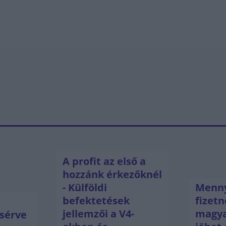
A profit az első a
hozzánk érkezőknél
- Külföldi
Menny
befektetések
fizetn
jellemzői a V4-
magya
sérve