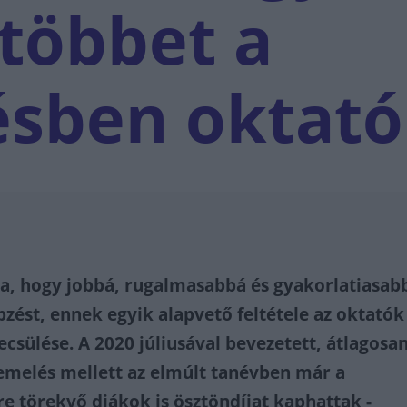
többet a
ésben oktat
a, hogy jobbá, rugalmasabbá és gyakorlatiasab
pzést, ennek egyik alapvető feltétele az oktatók
sülése. A 2020 júliusával bevezetett, átlagosa
emelés mellett az elmúlt tanévben már a
e törekvő diákok is ösztöndíjat kaphattak -