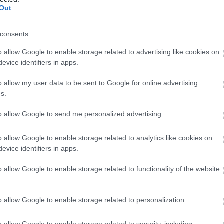
yolcadik után továbbtanulók köz
Out
b diákot technikumba vették fel
consents
o allow Google to enable storage related to advertising like cookies on
evice identifiers in apps.
o allow my user data to be sent to Google for online advertising
ktatási felvételi eljárásban pedig a tavalyinál min
s.
, 22 ezren jelentkeztek szakgimnáziumi,
to allow Google to send me personalized advertising.
i és technikumi végzettséggel első helyen alap- és
o allow Google to enable storage related to analytics like cookies on
sekre vagy felsőoktatási szakképzésbe.
evice identifiers in apps.
o allow Google to enable storage related to functionality of the website
EK A TÉMÁBAN
o allow Google to enable storage related to personalization.
ő a cégeknek részt venni a duális szakképzésben
o allow Google to enable storage related to security, including