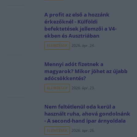
A profit az első a hozzánk
érkezőknél - Külföldi
befektetések jellemzői a V4-
ekben és Ausztriában
ELEMZÉSEK
2026. ápr. 24.
Mennyi adót fizetnek a
magyarok? Mikor jöhet az újabb
adócsökkentés?
ELEMZÉSEK
2026. ápr. 23.
Nem feltétlenül oda kerül a
használt ruha, ahová gondolnánk
- A second-hand ipar árnyoldala
ELEMZÉSEK
2026. ápr. 26.