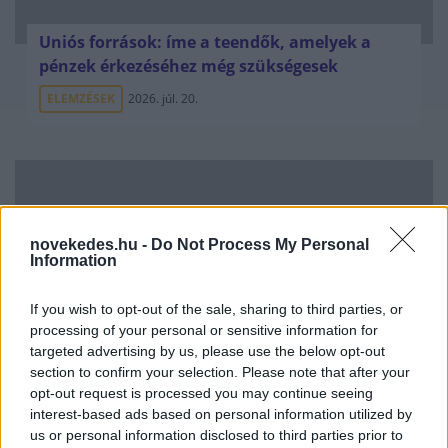
Uniós források: íme a teendők, amelyek a
pénzek érkezéséhez még szükségesek
ELEMZÉSEK
2026. júl. 20.
novekedes.hu -
Do Not Process My Personal
Information
If you wish to opt-out of the sale, sharing to third parties, or
Minden idők legjövedelmezőbbje és
processing of your personal or sensitive information for
legdrágábbja volt az amerikai foci vb -
targeted advertising by us, please use the below opt-out
section to confirm your selection. Please note that after your
gyorsmérleg
opt-out request is processed you may continue seeing
HÍREK
2026. júl. 20.
interest-based ads based on personal information utilized by
us or personal information disclosed to third parties prior to