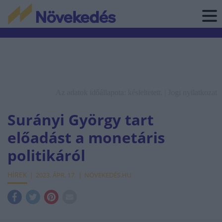
Az adatok időállapota: késleltetett. |
Jogi nyilatkozat
Surányi György tart
előadást a monetáris
politikáról
HÍREK
2023. ÁPR. 17.
NÖVEKEDÉS.HU