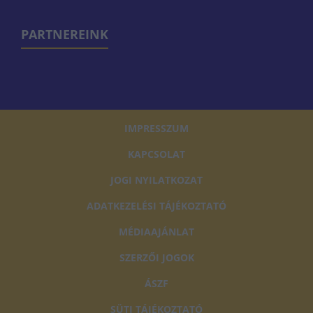
PARTNEREINK
IMPRESSZUM
KAPCSOLAT
JOGI NYILATKOZAT
ADATKEZELÉSI TÁJÉKOZTATÓ
MÉDIAAJÁNLAT
SZERZŐI JOGOK
ÁSZF
SÜTI TÁJÉKOZTATÓ