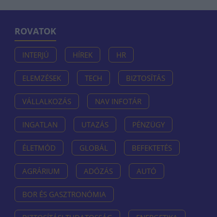
ROVATOK
INTERJÚ
HÍREK
HR
ELEMZÉSEK
TECH
BIZTOSÍTÁS
VÁLLALKOZÁS
NAV INFOTÁR
INGATLAN
UTAZÁS
PÉNZÜGY
ÉLETMÓD
GLOBÁL
BEFEKTETÉS
AGRÁRIUM
ADÓZÁS
AUTÓ
BOR ÉS GASZTRONÓMIA