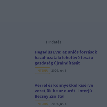
Hirdetés
Hegedüs Éva: az uniós források
hazahozatala lehetővé teszi a
gazdaság újraindítását
INTERJÚ
2026. jún. 8.
Vérrel és könnyekkel kísérve
vezetjük be az eurót - interjú
Becsey Zsolttal
INTERJÚ
2026. jún. 6.