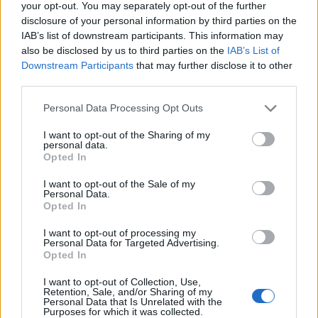
your opt-out. You may separately opt-out of the further
disclosure of your personal information by third parties on the
IAB’s list of downstream participants. This information may
also be disclosed by us to third parties on the
IAB’s List of
Downstream Participants
that may further disclose it to other
third parties.
Please note that this website/app uses one or more Google
Personal Data Processing Opt Outs
services and may gather and store information including but
not limited to your visit or usage behaviour. You may click to
I want to opt-out of the Sharing of my
personal data.
Mi lett Alain Delon vagyonával? Adóhatósági
grant or deny consent to Google and its third-party tags to
Opted In
use your data for below specified purposes in below Google
csavar a sztoriban
consent section.
I want to opt-out of the Sale of my
HÍREK
2026. júl. 19.
Personal Data.
Opted In
I want to opt-out of processing my
Personal Data for Targeted Advertising.
Opted In
I want to opt-out of Collection, Use,
Retention, Sale, and/or Sharing of my
Personal Data that Is Unrelated with the
Purposes for which it was collected.