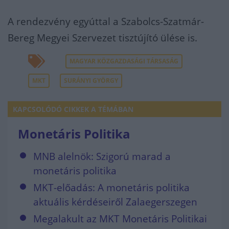
A rendezvény egyúttal a Szabolcs-Szatmár-
Bereg Megyei Szervezet tisztújító ülése is.
MAGYAR KÖZGAZDASÁGI TÁRSASÁG
MKT
SURÁNYI GYÖRGY
KAPCSOLÓDÓ CIKKEK A TÉMÁBAN
Monetáris Politika
MNB alelnök: Szigorú marad a
monetáris politika
MKT-előadás: A monetáris politika
aktuális kérdéseiről Zalaegerszegen
Megalakult az MKT Monetáris Politikai