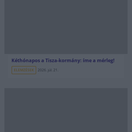
Kéthónapos a Tisza-kormány: íme a mérleg!
ELEMZÉSEK
2026. júl. 21.