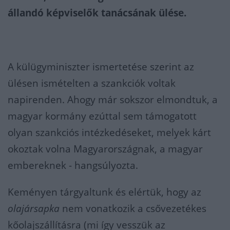
állandó képviselők tanácsának ülése.
A külügyminiszter ismertetése szerint az
ülésen ismételten a szankciók voltak
napirenden. Ahogy már sokszor elmondtuk, a
magyar kormány ezúttal sem támogatott
olyan szankciós intézkedéseket, melyek kárt
okoztak volna Magyarországnak, a magyar
embereknek - hangsúlyozta.
Keményen tárgyaltunk és elértük, hogy az
olajársapka
nem vonatkozik a csővezetékes
kőolajszállításra (mi így vesszük az