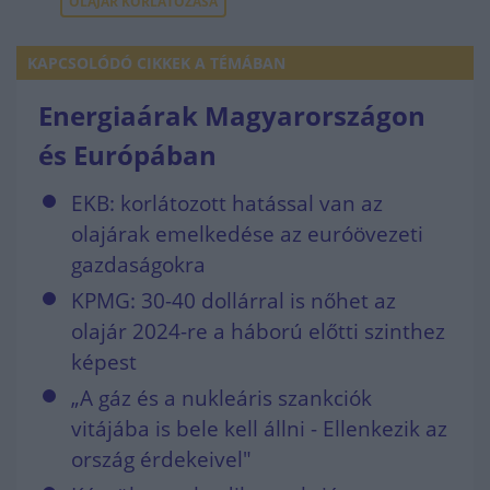
OLAJÁR KORLÁTOZÁSA
KAPCSOLÓDÓ CIKKEK A TÉMÁBAN
Energiaárak Magyarországon
és Európában
EKB: korlátozott hatással van az
olajárak emelkedése az euróövezeti
gazdaságokra
KPMG: 30-40 dollárral is nőhet az
olajár 2024-re a háború előtti szinthez
képest
„A gáz és a nukleáris szankciók
vitájába is bele kell állni - Ellenkezik az
ország érdekeivel"