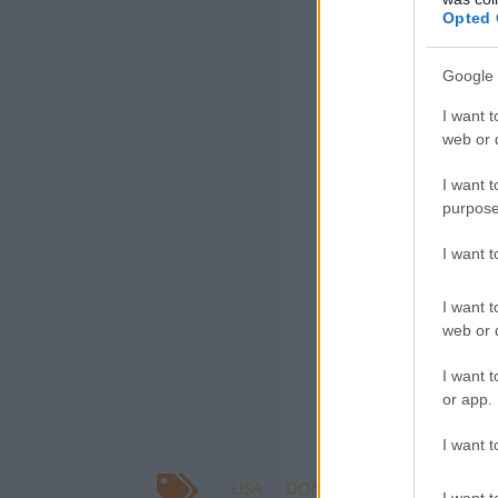
nyom
Opted 
érde
Google 
I want t
web or d
- mondta egy ny
I want t
Az amerikai had
purpose
válaszul washin
I want 
iráni célpontok 
Parancsnokság 
I want t
web or d
légicsapásokról"
I want t
Később közölték
or app.
köztük légvédel
I want t
USA
DONALD TRUMP
IRÁN
I want t