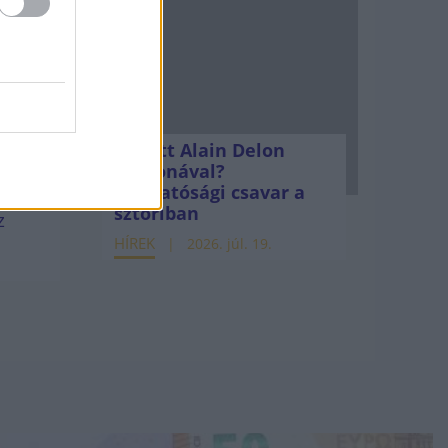
lák,
Mi lett Alain Delon
pás
vagyonával?
Adóhatósági csavar a
sztoriban
z
HÍREK
2026. júl. 19.