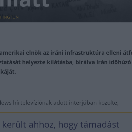
SHINGTON
merikai elnök az iráni infrastruktúra elleni át
tatását helyezte kilátásba, bírálva Irán időhúzó
ikáját.
News hírtelevíziónak adott interjúban közölte,
 került ahhoz, hogy támadást