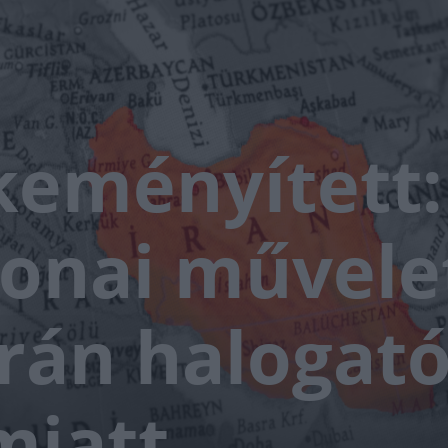
eményített:
tonai művele
Irán halogat
miatt