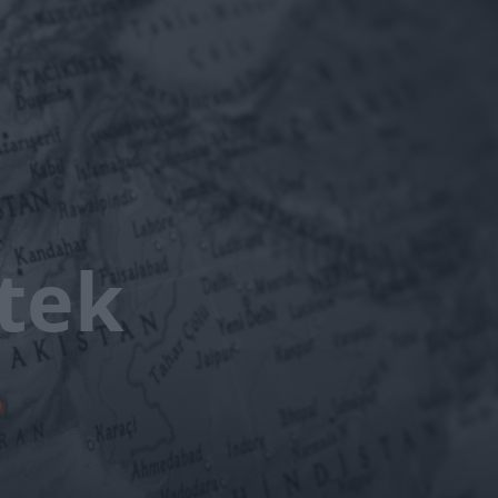
tek
ó