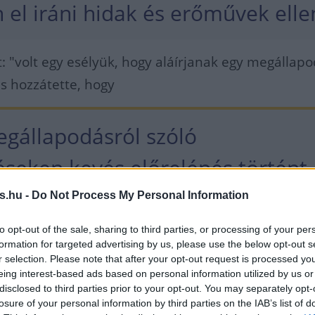
 el iráni hidak és erőművek elle
: "volt egy esélyük, hogy aláírjanak egy megállap
és hozzátette, hogy
gállapodásról szóló
éseken kevés előrelépés történt.
s.hu -
Do Not Process My Personal Information
edden reggel megjelent Truth Social internetes
to opt-out of the sale, sharing to third parties, or processing of your per
ég úgy fogalmazott, hogy "túl hosszú ideje tárgy
formation for targeted advertising by us, please use the below opt-out s
sról, ami nagyszerű lett volna a számukra, most
r selection. Please note that after your opt-out request is processed y
eing interest-based ads based on personal information utilized by us or
k árát".
disclosed to third parties prior to your opt-out. You may separately opt-
losure of your personal information by third parties on the IAB’s list of