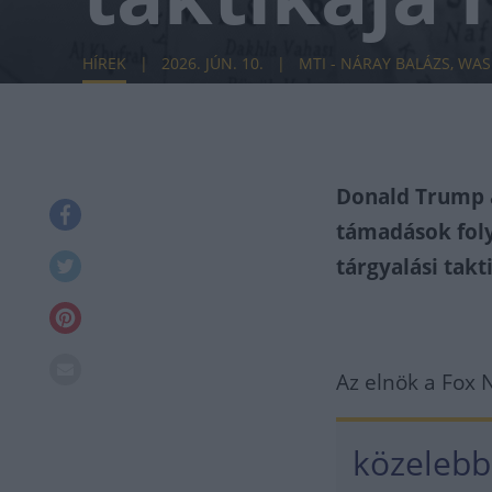
HÍREK
2026. JÚN. 10.
MTI - NÁRAY BALÁZS, WA
Donald Trump a
támadások foly
tárgyalási takt
Az elnök a Fox 
közelebb