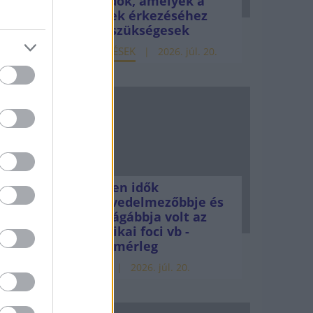
teendők, amelyek a
pénzek érkezéséhez
még szükségesek
ELEMZÉSEK
2026. júl. 20.
e
égre
Minden idők
legjövedelmezőbbje és
legdrágábbja volt az
amerikai foci vb -
gyorsmérleg
tak,
HÍREK
2026. júl. 20.