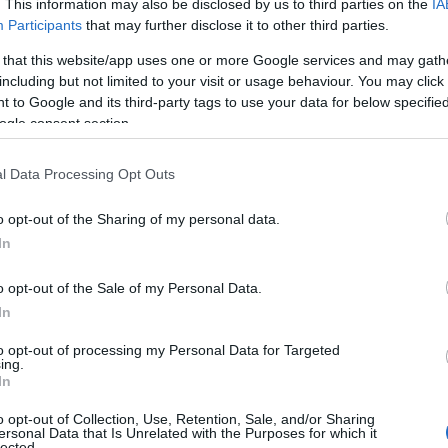
nak" nevezte, hogy a hétfőn lezuhant, Apache- tí
. This information may also be disclosed by us to third parties on the
IA
Participants
that may further disclose it to other third parties.
i járőrhelikopter kéttagú legénysége túlélte azt, 
 that this website/app uses one or more Google services and may gath
áni drón az ománi partok közelében. Az incidensről
including but not limited to your visit or usage behaviour. You may click 
áni drón "a két pilóta között" csapódott a járműbe,
 to Google and its third-party tags to use your data for below specifi
ogle consent section.
, aminek köszönhetően a helikopter a vízbe
l Data Processing Opt Outs
atonát egy távirányítású "vízi drón" segítségével
o opt-out of the Sharing of my personal data.
ízből két óra elteltével.
In
tékesek szerdán ugyanakkor azt közölték, hogy a
o opt-out of the Sale of my Personal Data.
In
ére a tárgyalások folytatódnak Iránnal.
to opt-out of processing my Personal Data for Targeted
ing.
In
gyesült Államok válaszolt az Apache elleni
o opt-out of Collection, Use, Retention, Sale, and/or Sharing
dásra, és az elnök továbbra is maximális
ersonal Data that Is Unrelated with the Purposes for which it
lected.