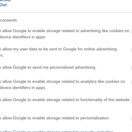
ást gyakorolt egy megállapodás létrejötte
Out
kében
consents
o allow Google to enable storage related to advertising like cookies on
evice identifiers in apps.
ilatkozó.
o allow my user data to be sent to Google for online advertising
erő az amerikai katonai helikoptert ért incidensr
s.
gtoni idő szerint kedden este műveletet hajtott v
to allow Google to send me personalized advertising.
ellen. A közel-keleti térségért felelős Középső
(Centcom) bejelentése szerint "önvédelmi
o allow Google to enable storage related to analytics like cookies on
evice identifiers in apps.
 volt szó.
o allow Google to enable storage related to functionality of the website
, hogy összesen mintegy 20 iráni célpontot támad
mi és radarlétesítményeket.
o allow Google to enable storage related to personalization.
KÖZEL-KELET
o allow Google to enable storage related to security, including