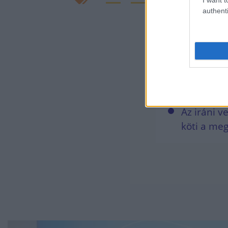
authenti
KAPCSOLÓDÓ CIKK
Az iráni h
és nyakuk
Fokozódik 
következe
Az iráni 
köti a me