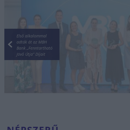
Első alkalommal
adták át az MBH
Bank „Fenntartható
Jövő Útja” Díjait
NÉPSZERŰ