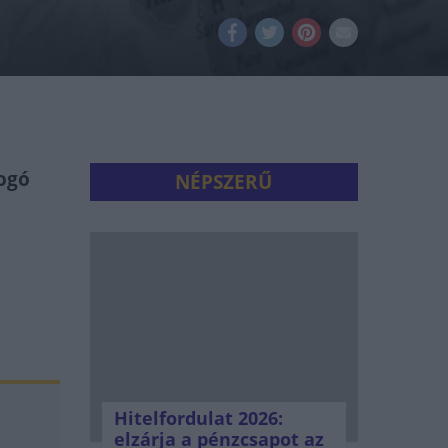
fogó
NÉPSZERŰ
Hitelfordulat 2026:
elzárja a pénzcsapot az