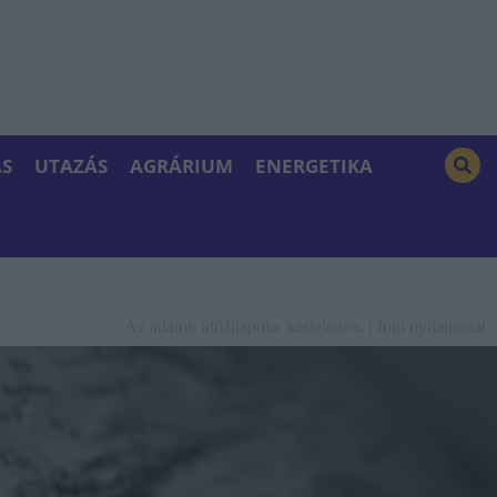
S
UTAZÁS
AGRÁRIUM
ENERGETIKA
Az adatok időállapota: késleltetett. |
Jogi nyilatkozat