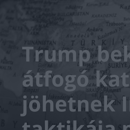
Trump bek
átfogó ka
jöhetnek 
taktikája 