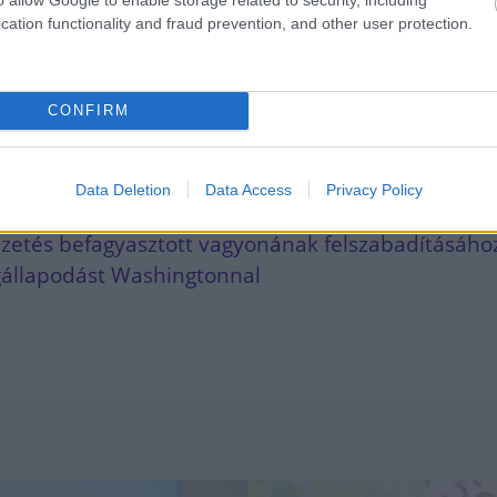
cation functionality and fraud prevention, and other user protection.
EK A TÉMÁBAN
áború miatt 13 százalékkal nőnek a brit rezsiaszám
CONFIRM
on az újabb emelés
a feszültség: iráni támadás után amerikai légicsa
Data Deletion
Data Access
Privacy Policy
tt
vezetés befagyasztott vagyonának felszabadításáho
gállapodást Washingtonnal