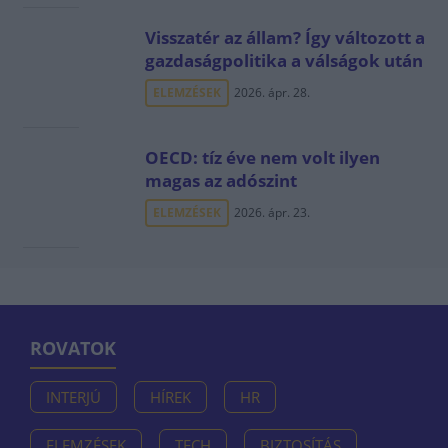
Visszatér az állam? Így változott a
gazdaságpolitika a válságok után
ELEMZÉSEK
2026. ápr. 28.
OECD: tíz éve nem volt ilyen
magas az adószint
ELEMZÉSEK
2026. ápr. 23.
ROVATOK
INTERJÚ
HÍREK
HR
ELEMZÉSEK
TECH
BIZTOSÍTÁS