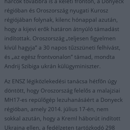
harcok továbbra is a keleti fronton, a Donyeck
régióban és Oroszország nyugati Kurosz
régiójában folynak, kilenc hónappal azután,
hogy a kijevi erők határon átnyúló támadást
indítottak. Oroszország „teljesen figyelmen
kívül hagyja” a 30 napos tűzszüneti felhívást,
és „az egész frontvonalon” támad, mondta
Andrij Szibiga ukrán külügyminiszter.
Az ENSZ légiközlekedési tanácsa hétfőn úgy
döntött, hogy Oroszország felelős a malajziai
MH17-es repülőgép lezuhanásáért a Donyeck
régióban, amely 2014. július 17-én, nem
sokkal azután, hogy a Kreml háborút indított
Ukrajna ellen, a fedélzeten tartózkodó 298