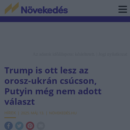
Az adatok időállapota: késleltetett. |
Jogi nyilatkozat
Trump is ott lesz az
orosz-ukrán csúcson,
Putyin még nem adott
választ
HÍREK
2025. MÁJ. 13.
NÖVEKEDÉS.HU