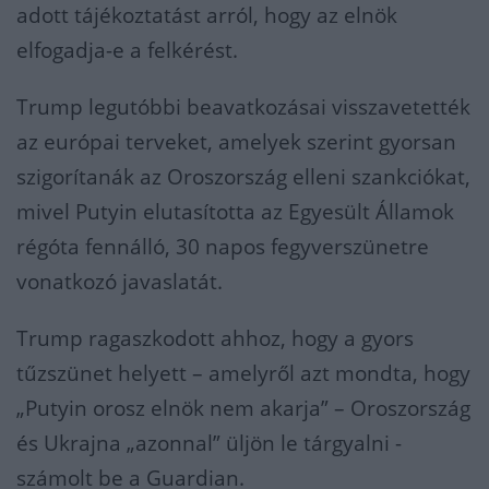
adott tájékoztatást arról, hogy az elnök
elfogadja-e a felkérést.
Trump legutóbbi beavatkozásai visszavetették
az európai terveket, amelyek szerint gyorsan
szigorítanák az Oroszország elleni szankciókat,
mivel Putyin elutasította az Egyesült Államok
régóta fennálló, 30 napos fegyverszünetre
vonatkozó javaslatát.
Trump ragaszkodott ahhoz, hogy a gyors
tűzszünet helyett – amelyről azt mondta, hogy
„Putyin orosz elnök nem akarja” – Oroszország
és Ukrajna „azonnal” üljön le tárgyalni -
számolt be a Guardian.