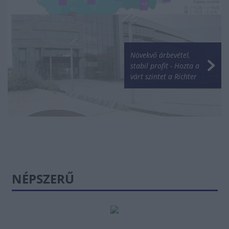
Növekvő árbevétel,
stabil profit - Hozta a
várt szintet a Richter
NÉPSZERŰ