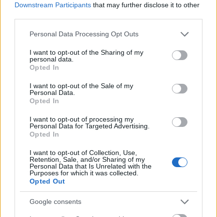
Downstream Participants
that may further disclose it to other
third parties.
Kéthónapos a Tisza-kormány: íme a mérleg!
Please note that this website/app uses one or more Google
Personal Data Processing Opt Outs
ELEMZÉSEK
2026. júl. 21.
services and may gather and store information including but
not limited to your visit or usage behaviour. You may click to
I want to opt-out of the Sharing of my
personal data.
grant or deny consent to Google and its third-party tags to
Opted In
use your data for below specified purposes in below Google
consent section.
I want to opt-out of the Sale of my
Personal Data.
Opted In
I want to opt-out of processing my
Personal Data for Targeted Advertising.
Opted In
I want to opt-out of Collection, Use,
Uniós források: íme a teendők, amelyek a
Retention, Sale, and/or Sharing of my
Personal Data that Is Unrelated with the
pénzek érkezéséhez még szükségesek
Purposes for which it was collected.
Opted Out
ELEMZÉSEK
2026. júl. 20.
Google consents