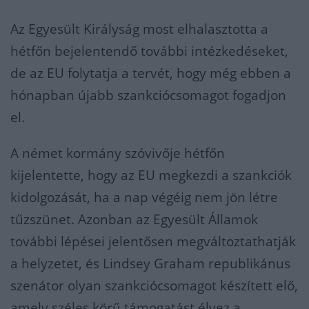
Az Egyesült Királyság most elhalasztotta a
hétfőn bejelentendő további intézkedéseket,
de az EU folytatja a tervét, hogy még ebben a
hónapban újabb szankciócsomagot fogadjon
el.
A német kormány szóvivője hétfőn
kijelentette, hogy az EU megkezdi a szankciók
kidolgozását, ha a nap végéig nem jön létre
tűzszünet. Azonban az Egyesült Államok
további lépései jelentősen megváltoztathatják
a helyzetet, és Lindsey Graham republikánus
szenátor olyan szankciócsomagot készített elő,
amely széles körű támogatást élvez a