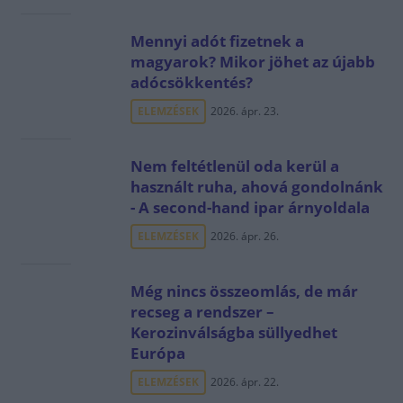
Mennyi adót fizetnek a
magyarok? Mikor jöhet az újabb
adócsökkentés?
ELEMZÉSEK
2026. ápr. 23.
Nem feltétlenül oda kerül a
használt ruha, ahová gondolnánk
- A second-hand ipar árnyoldala
ELEMZÉSEK
2026. ápr. 26.
Még nincs összeomlás, de már
recseg a rendszer –
Kerozinválságba süllyedhet
Európa
ELEMZÉSEK
2026. ápr. 22.