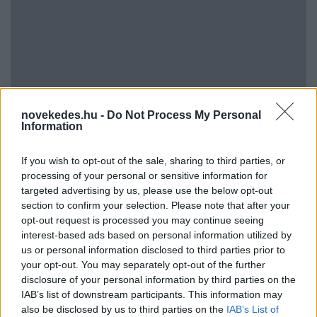
Vagyonvisszaszerzés: amikor a pénz
novekedes.hu -
Do Not Process My Personal
gyorsabban fut, mint a jog
Information
ELEMZÉSEK
2026. júl. 21.
If you wish to opt-out of the sale, sharing to third parties, or
processing of your personal or sensitive information for
targeted advertising by us, please use the below opt-out
section to confirm your selection. Please note that after your
opt-out request is processed you may continue seeing
interest-based ads based on personal information utilized by
us or personal information disclosed to third parties prior to
your opt-out. You may separately opt-out of the further
disclosure of your personal information by third parties on the
IAB’s list of downstream participants. This information may
also be disclosed by us to third parties on the
IAB’s List of