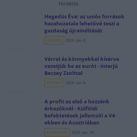
Hirdetés
Hegedüs Éva: az uniós források
hazahozatala lehetővé teszi a
gazdaság újraindítását
INTERJÚ
2026. jún. 8.
Vérrel és könnyekkel kísérve
vezetjük be az eurót - interjú
Becsey Zsolttal
INTERJÚ
2026. jún. 6.
A profit az első a hozzánk
érkezőknél - Külföldi
befektetések jellemzői a V4-
ekben és Ausztriában
ELEMZÉSEK
2026. ápr. 24.