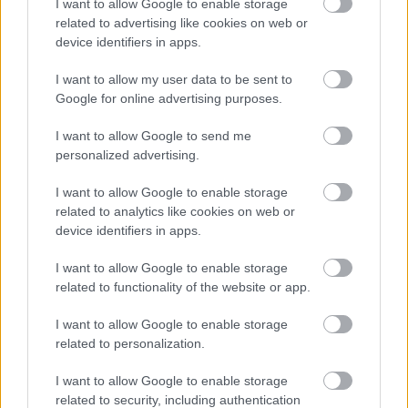
I want to allow Google to enable storage
related to advertising like cookies on web or
device identifiers in apps.
I want to allow my user data to be sent to
Google for online advertising purposes.
I want to allow Google to send me
Minden idők legjövedelmezőbbje és
personalized advertising.
legdrágábbja volt az amerikai foci vb -
gyorsmérleg
I want to allow Google to enable storage
related to analytics like cookies on web or
HÍREK
2026. júl. 20.
device identifiers in apps.
I want to allow Google to enable storage
related to functionality of the website or app.
I want to allow Google to enable storage
related to personalization.
I want to allow Google to enable storage
related to security, including authentication