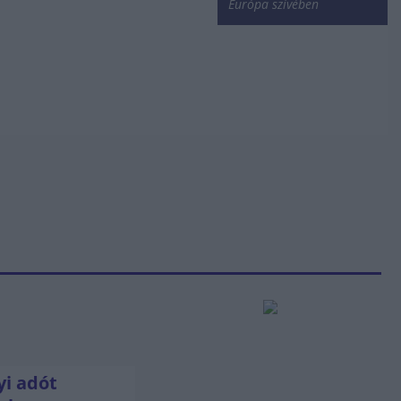
Európa szívében
i adót