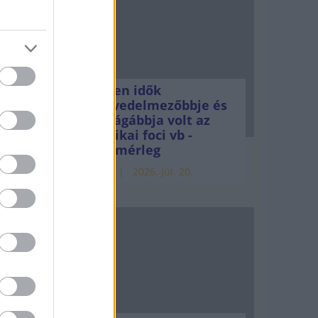
ogy
knak
ág,
zetett
Minden idők
legjövedelmezőbbje és
legdrágábbja volt az
amerikai foci vb -
gyorsmérleg
HÍREK
2026. júl. 20.
ona