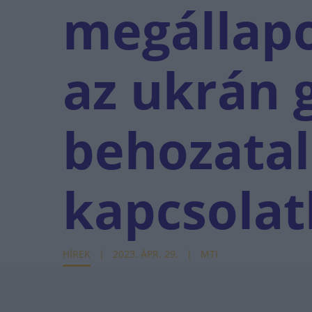
megállapo
az ukrán 
behozatal
kapcsola
HÍREK
2023. ÁPR. 29.
MTI