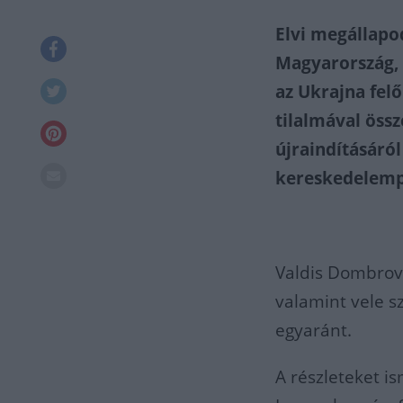
Elvi megállapod
Magyarország, 
az Ukrajna fel
tilalmával öss
újraindításáról
kereskedelempo
Valdis Dombrovs
valamint vele 
egyaránt.
A részleteket i