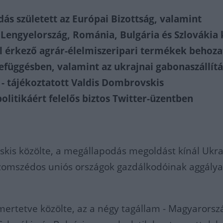
ás született az Európai Bizottság, valamint
Lengyelország, Románia, Bulgária és Szlovákia 
ől érkező agrár-élelmiszeripari termékek behoza
zefüggésben, valamint az ukrajnai gabonaszállítá
 - tájékoztatott Valdis Dombrovskis
litikáért felelős biztos Twitter-üzentben
kis közölte, a megállapodás megoldást kínál Ukra
szomszédos uniós országok gazdálkodóinak aggálya
smertetve közölte, az a négy tagállam - Magyarorsz