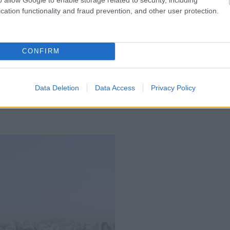
n ellenőrzi az ukrán gabonaszállítmányokat a NAV
cation functionality and fraud prevention, and other user protection.
CONFIRM
Data Deletion
Data Access
Privacy Policy