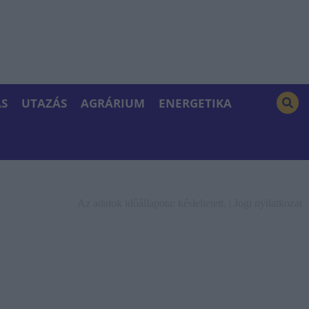
S
UTAZÁS
AGRÁRIUM
ENERGETIKA
Az adatok időállapota: késleltetett. |
Jogi nyilatkozat