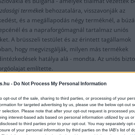
Szlovákia és Bulgária - amelyek tilalmat vezettek b
zdasági termékek
behozatalára, visszavonják az
kedést, és a megállapodás négy terméknél, a búzá
repcénél és a napraforgómagnál tartalmaz uniós
et. A brüsszeli testület és az érintett tagállamok
ban, hogy megvizsgálják, milyen más termékek
intézkedések hatálya alá - mondta. Az uniós bizt
rgóolajat említette.
s.hu -
Do Not Process My Personal Information
az Európai Bizottság 100 millió
to opt-out of the sale, sharing to third parties, or processing of your per
mogatási csomagot biztosít az
formation for targeted advertising by us, please use the below opt-out s
r selection. Please note that after your opt-out request is processed y
 gazdálkodóknak az öt tagállamb
eing interest-based ads based on personal information utilized by us or
disclosed to third parties prior to your opt-out. You may separately opt-
olgoznak azon is, hogy biztosítot
losure of your personal information by third parties on the IAB’s list of