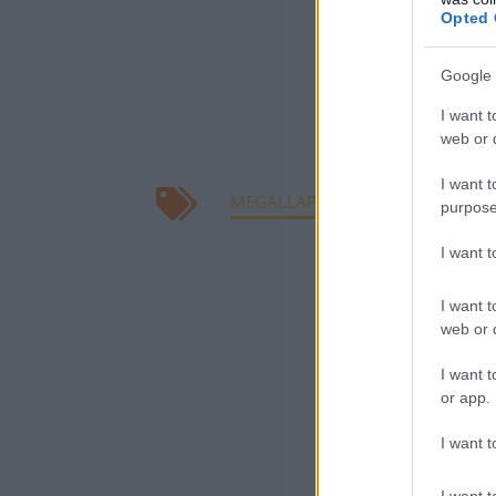
Románia vezetői
Opted 
intézkedjen az
károkat okozó 
Google 
Szlovákia, Bulg
I want t
web or d
be az ukrajnai
I want t
MEGÁLLAPODÁS
UKRÁN GABO
purpose
I want 
KAPCSOLÓDÓ CIKK
I want t
Gabonapi
web or d
NAK: Már k
I want t
ügyében
or app.
Nagy Istv
I want t
A Gabonas
I want t