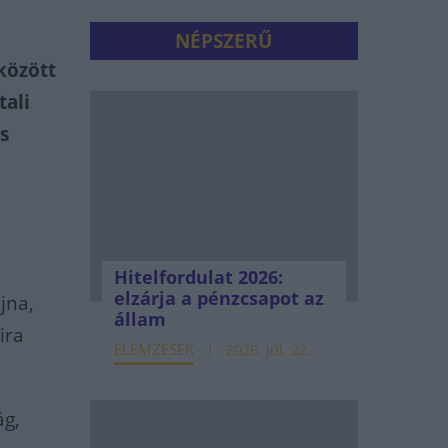
NÉPSZERŰ
között
tali
s
Hitelfordulat 2026:
elzárja a pénzcsapot az
jna,
állam
ira
ELEMZÉSEK
2026. júl. 22.
ág,