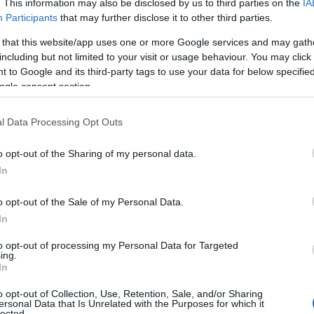
. This information may also be disclosed by us to third parties on the
IA
z ukrajnai mezőgazdasági termé
Participants
that may further disclose it to other third parties.
 that this website/app uses one or more Google services and may gath
az erre a célra létrehozott
including but not limited to your visit or usage behaviour. You may click 
 to Google and its third-party tags to use your data for below specifi
tási útvonalakon - tájékoztatott 
ogle consent section.
tos.
l Data Processing Opt Outs
o opt-out of the Sharing of my personal data.
Leyen, az Európai Bizottság elnöke üzenetében
In
yfajta ukrán gabona és vetőmag tranzitjára vonat
o opt-out of the Sale of my Personal Data.
ást. A megállapodás megőrzi Ukrajna exportkapac
In
világot, és megvédi az európai gazdálkodók megélhe
to opt-out of processing my Personal Data for Targeted
ing.
In
o opt-out of Collection, Use, Retention, Sale, and/or Sharing
zág, Magyarország, Lengyelország, Szlovákia, Bulgá
ersonal Data that Is Unrelated with the Purposes for which it
lected.