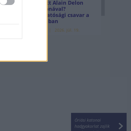
Mi lett Alain Delon
vagyonával?
Adóhatósági csavar a
sztoriban
HÍREK
2026. júl. 19.
Óriási katonai
hadgyakorlat zajlik