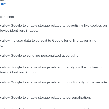
 április közepén kérték az Európai Bizottságtól, h
Out
 Európába vámmentesen beáramló, a helyi gazdá
ukrán gabona ügyében. Magyarország, Lengyelorsz
consents
ária ezt megelőzően egyoldalúan importtilalmat ve
o allow Google to enable storage related to advertising like cookies on
evice identifiers in apps.
 mezőgazdasági termékekre.
o allow my user data to be sent to Google for online advertising
NA
s.
to allow Google to send me personalized advertising.
EK A TÉMÁBAN
o allow Google to enable storage related to analytics like cookies on
ac
evice identifiers in apps.
ilenc ország kér fellépést az EU-tól az ukrán gab
o allow Google to enable storage related to functionality of the website
án: Fennmarad az ukrán gabonabehozatal tilalma
o allow Google to enable storage related to personalization.
zövetség ellenzi az ukrán import tilalmát
o allow Google to enable storage related to security, including