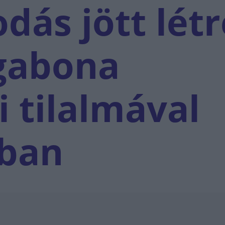
dás jött létr
gabona
i tilalmával
tban