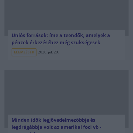
Uniós források: íme a teendők, amelyek a
pénzek érkezéséhez még szükségesek
ELEMZÉSEK
2026. júl. 20.
Minden idők legjövedelmezőbbje és
legdrágábbja volt az amerikai foci vb -