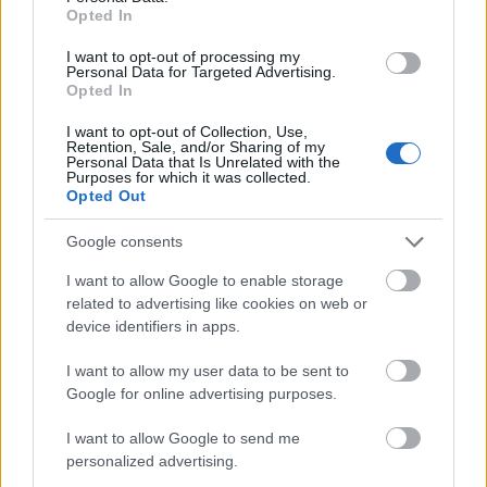
Opted In
I want to opt-out of processing my
Personal Data for Targeted Advertising.
Már a viszonylag jól fizető romániai cégek is
Opted In
egyre nehezebben találnak megfelelő
I want to opt-out of Collection, Use,
Retention, Sale, and/or Sharing of my
szakembereket, miután már nem csak
Personal Data that Is Unrelated with the
Purposes for which it was collected.
informatikusokból és mérnökökből krónikus a
Opted Out
hiány, az alacsony szakképzettséget igénylő
Google consents
állások betöltésére is egyre nehezebb
I want to allow Google to enable storage
embereket találni. A vállalatok igyekez
nek ezt
related to advertising like cookies on web or
device identifiers in apps.
az űrt külföldiekkel betölteni: a holland Dutch
Trading International például szarvasmarha
I want to allow my user data to be sent to
Google for online advertising purposes.
telepein és tejbegyűjtő állomásain nepáliakat
foglalkoztat. Jelenleg 18 nepáli alkalmazottuk
I want to allow Google to send me
personalized advertising.
van, a romániai átlagbérnek megfelelő, 2500