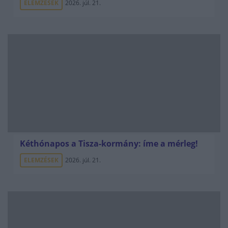
ELEMZÉSEK
2026. júl. 21.
Kéthónapos a Tisza-kormány: íme a mérleg!
ELEMZÉSEK
2026. júl. 21.