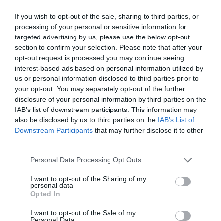
If you wish to opt-out of the sale, sharing to third parties, or
processing of your personal or sensitive information for
targeted advertising by us, please use the below opt-out
section to confirm your selection. Please note that after your
opt-out request is processed you may continue seeing
interest-based ads based on personal information utilized by
us or personal information disclosed to third parties prior to
your opt-out. You may separately opt-out of the further
disclosure of your personal information by third parties on the
IAB’s list of downstream participants. This information may
Vendégmunkások
also be disclosed by us to third parties on the
IAB’s List of
Nepálból és Vietnámból
Downstream Participants
that may further disclose it to other
third parties.
Please note that this website/app uses one or more Google
HR
2017. OKT. 5.
NÖVEKEDÉS.HU
Personal Data Processing Opt Outs
services and may gather and store information including but
not limited to your visit or usage behaviour. You may click to
I want to opt-out of the Sharing of my
personal data.
grant or deny consent to Google and its third-party tags to
Opted In
use your data for below specified purposes in below Google
consent section.
I want to opt-out of the Sale of my
Personal Data.