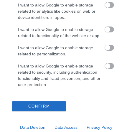
hozzávetőleg 170 ezer forint fizetéssel. Az
I want to allow Google to enable storage
related to analytics like cookies on web or
egész országban jelenleg mintegy ötezer
device identifiers in apps.
nepáli dolgozik. Az egyik legnagyobb romániai
I want to allow Google to enable storage
hajóépítő, a tulceai Vard Tulcea 300 vietnami
related to functionality of the website or app.
hegesztő és lakatos foglalkoztatását jelentette
I want to allow Google to enable storage
be. A jól teljesítő hegesztők bére nettó 3000
related to personalization.
lej, körülbelül 650 euró.
De a magyarok sem
I want to allow Google to enable storage
maradhatnak ki a sorból: míg korábban a
related to security, including authentication
functionality and fraud prevention, and other
románok jöttek Magyarországra dolgozni,
user protection.
immár az ellentétes irányú folyamatra is van
példa. Az autókábeleket gyártó
CONFIRM
Kromberg&Schubert nadabi üzemében
csúscsszezonban magyarországi
idénymunkások dolgoztak, mintegy hatvanan.
Data Deletion
Data Access
Privacy Policy