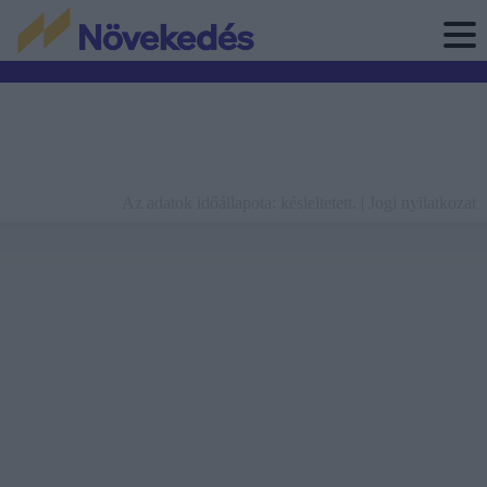
Az adatok időállapota: késleltetett. |
Jogi nyilatkozat