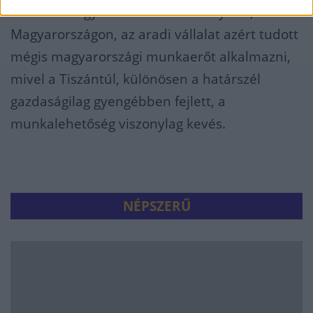
Bár bérük egyharmaddal alacsonyabb, mint
Magyarországon, az aradi vállalat azért tudott
mégis magyarországi munkaerőt alkalmazni,
mivel a Tiszántúl, különösen a határszél
gazdaságilag gyengébben fejlett, a
munkalehetőség viszonylag kevés.
NÉPSZERŰ