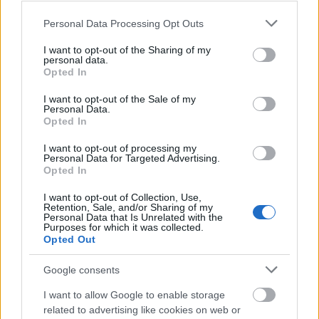
összevetésben, ráadásul az elmúlt hat
Please note that this website/app uses one or more Google
Personal Data Processing Opt Outs
hónapból négyben csökkentek a fővárosi
services and may gather and store information including but
lakóingatlan-árak. Vidéken még mindig
not limited to your visit or usage behaviour. You may click to
I want to opt-out of the Sharing of my
personal data.
grant or deny consent to Google and its third-party tags to
Opted In
erősebb a drágulás. Pest vármegyében 15,3
use your data for below specified purposes in below Google
consent section.
százalékos, Észak-Magyarországon 15,9
I want to opt-out of the Sale of my
Personal Data.
százalékos, Észak-Alföldön 14,5 százalékos
Opted In
volt az éves áremelkedés, vagyis több
I want to opt-out of processing my
Personal Data for Targeted Advertising.
térségben legalább másfélszerese a
Opted In
budapesti ütemnek. Igaz, havi szinten volt
I want to opt-out of Collection, Use,
Retention, Sale, and/or Sharing of my
példa csökkenésre - derül ki az ingatlan.com
Personal Data that Is Unrelated with the
Purposes for which it was collected.
elemzéséből.
Opted Out
Google consents
I want to allow Google to enable storage
A vevők szempontjából igen kedvezően alakult
related to advertising like cookies on web or