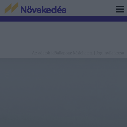
Az adatok időállapota: késleltetett. |
Jogi nyilatkozat