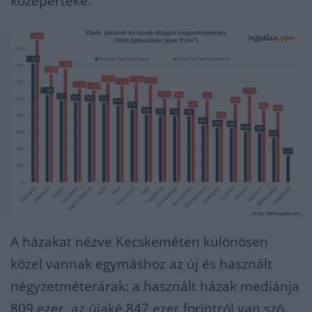
középértéke.
A házakat nézve Kecskeméten különösen
közel vannak egymáshoz az új és használt
négyzetméterárak: a használt házak mediánja
809 ezer, az újaké 847 ezer forintról van szó.