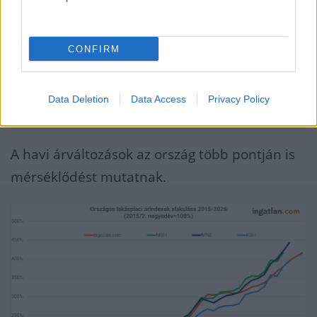
százalékos fővárosi emelkedéssel.
CONFIRM
Ezzel bejött az a tavaszi várakozás, hogy
hamarosan egy számjegyű lesz a fővárosi
Data Deletion
Data Access
Privacy Policy
éves lakásár-emelkedés.
A havi árváltozások az ország több pontján is
mérséklődést mutatnak.