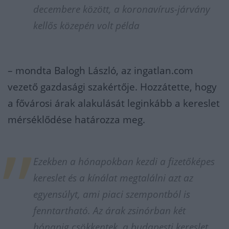
decembere között, a koronavírus-járvány
kellős közepén volt példa
– mondta Balogh László, az ingatlan.com
vezető gazdasági szakértője. Hozzátette, hogy
a fővárosi árak alakulását leginkább a kereslet
mérséklődése határozza meg.
Ezekben a hónapokban kezdi a fizetőképes
kereslet és a kínálat megtalálni azt az
egyensúlyt, ami piaci szempontból is
fenntartható. Az árak zsinórban két
hónapig csökkentek, a budapesti kereslet