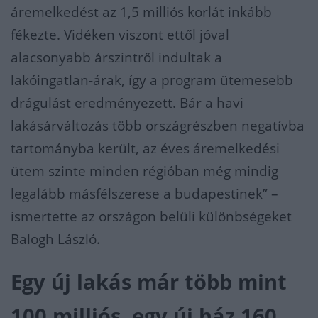
áremelkedést az 1,5 milliós korlát inkább
fékezte. Vidéken viszont ettől jóval
alacsonyabb árszintről indultak a
lakóingatlan-árak, így a program ütemesebb
drágulást eredményezett. Bár a havi
lakásárváltozás több országrészben negatívba
tartományba került, az éves áremelkedési
ütem szinte minden régióban még mindig
legalább másfélszerese a budapestinek” –
ismertette az országon belüli különbségeket
Balogh László.
Egy új lakás már több mint
100 milliós, egy új ház 160