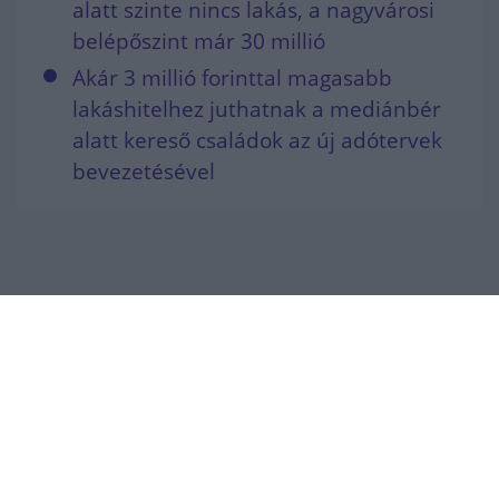
alatt szinte nincs lakás, a nagyvárosi
belépőszint már 30 millió
Akár 3 millió forinttal magasabb
lakáshitelhez juthatnak a mediánbér
alatt kereső családok az új adótervek
bevezetésével
NÉPSZERŰ