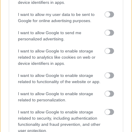
device identifiers in apps.
a május a lakáspiacon az
ingatlan.com
friss
lakásárindexe szerint, amely havonta szinte
I want to allow my user data to be sent to
Google for online advertising purposes.
valós időben mutatja be az aktuális árakat és
azok változásait a legnagyobb
I want to allow Google to send me
personalized advertising.
ingatlanhirdetési portál adatai alapján.
I want to allow Google to enable storage
related to analytics like cookies on web or
Budapesti árcsökkenés
device identifiers in apps.
kétszer egymás után
I want to allow Google to enable storage
related to functionality of the website or app.
Országosan kevesebb mint 13 százalékkal,
I want to allow Google to enable storage
related to personalization.
Budapesten pedig 9 százalék alá csökkent az
éves áremelkedési tempó. Szemben az
I want to allow Google to enable storage
related to security, including authentication
áprilisban mért 14,3 százalékos országos éves
functionality and fraud prevention, and other
szintű drágulással, valamint a majdnem 11
user protection.