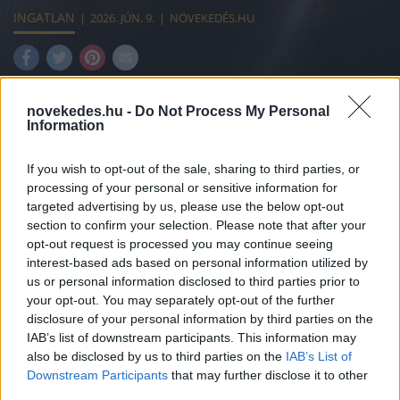
INGATLAN
2026. JÚN. 9.
NÖVEKEDÉS.HU
novekedes.hu -
Do Not Process My Personal
Information
A rovat támogatója:
If you wish to opt-out of the sale, sharing to third parties, or
processing of your personal or sensitive information for
targeted advertising by us, please use the below opt-out
section to confirm your selection. Please note that after your
opt-out request is processed you may continue seeing
Májusban országosan 13 százalék alá,
interest-based ads based on personal information utilized by
us or personal information disclosed to third parties prior to
Budapesten pedig 9 százalék alá lassult az
your opt-out. You may separately opt-out of the further
disclosure of your personal information by third parties on the
éves áremelkedés üteme az ingatlan.com
IAB’s list of downstream participants. This information may
lakásárindexe szerint. Budapesten egymás
also be disclosed by us to third parties on the
IAB’s List of
Downstream Participants
that may further disclose it to other
után két hónapja csökkennek az árak havi
third parties.