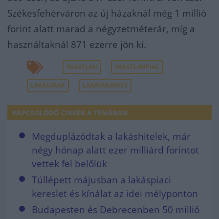
Székesfehérváron az új házaknál még 1 millió
forint alatt marad a négyzetméterár, míg a
használtaknál 871 ezerre jön ki.
INGATLAN
INGATLANPIAC
LAKÁSÁRAK
LAKÁSÁRINDEX
KAPCSOLÓDÓ CIKKEK A TÉMÁBAN
Megduplázódtak a lakáshitelek, már
négy hónap alatt ezer milliárd forintot
vettek fel belőlük
Túllépett májusban a lakáspiaci
kereslet és kínálat az idei mélyponton
Budapesten és Debrecenben 50 millió