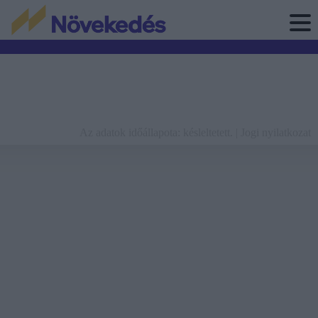
Az adatok időállapota: késleltetett. |
Jogi nyilatkozat