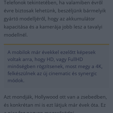
Telefonok tekintetében, ha valamiben évről
évre biztosak lehetünk, beszéljünk bármelyik
gyártó modelljéről, hogy az akkumulátor
kapacitása és a kamerája jobb lesz a tavalyi
modellnél.
A mobilok már évekkel ezelőtt képesek
voltak arra, hogy HD, vagy FullHD
minőségben rögzítsenek, most megy a 4K,
felkészülnek az új cinematic és synergic
módok.
Azt mondják, Hollywood ott van a zsebedben,
és konkrétan mi is ezt látjuk már évek óta. Ez
a piac fog nagyon megerősödni.