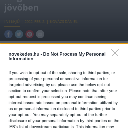
jövőben
INTERJÚ
2022. FEB. 2.
KOVÁCS DÁNIEL
novekedes.hu -
Do Not Process My Personal
Information
A legnagyobb közösségi portál egyre
If you wish to opt-out of the sale, sharing to third parties, or
többször kapja meg az oldschool jelzőt, a
processing of your personal or sensitive information for
fiatalok más platformokat kerestek. Most
targeted advertising by us, please use the below opt-out
section to confirm your selection. Please note that after your
éppen a videós anyagok a trendik, és a
opt-out request is processed you may continue seeing
TikTok a menő, de mit hoz a holnap? Szél
interest-based ads based on personal information utilized by
us or personal information disclosed to third parties prior to
Gergely, az innovatív video streaming-
your opt-out. You may separately opt-out of the further
megoldásokat fejlesztő magyar RECnGO
disclosure of your personal information by third parties on the
IAB’s list of downstream participants. This information may