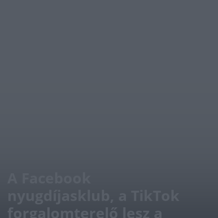
A Facebook
nyugdíjasklub, a TikTok
forgalomterelő lesz a