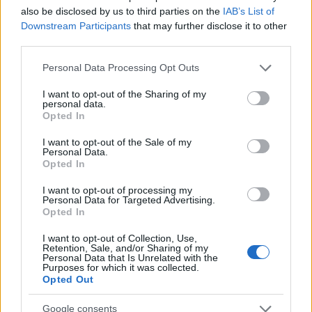
ügyvezetője segítségével jártunk utána.
also be disclosed by us to third parties on the
IAB’s List of
Downstream Participants
that may further disclose it to other
third parties.
Please note that this website/app uses one or more Google
Personal Data Processing Opt Outs
Sokan mondják, hogy a Facebook
services and may gather and store information including but
not limited to your visit or usage behaviour. You may click to
I want to opt-out of the Sharing of my
“nyugdíjas” platform lett, a fiatalok már
personal data.
grant or deny consent to Google and its third-party tags to
Opted In
nem lógnak rajta. Miért?
use your data for below specified purposes in below Google
consent section.
I want to opt-out of the Sale of my
Personal Data.
Maga a tartalom előállítása és fogyasztása
Opted In
változott meg, köszönhetően annak, hogy a
I want to opt-out of processing my
videókkal való kommunikálás felértékelődött.
Personal Data for Targeted Advertising.
Opted In
Virágkorukat élik a rövidebb tartalmak, egy jól
I want to opt-out of Collection, Use,
összerakott TikTok-videó nagyon gyorsan tud
Retention, Sale, and/or Sharing of my
Personal Data that Is Unrelated with the
terjedni. Maga a platform is úgy lett
Purposes for which it was collected.
Opted Out
összerakva, hogy teret enged ennek a
Google consents