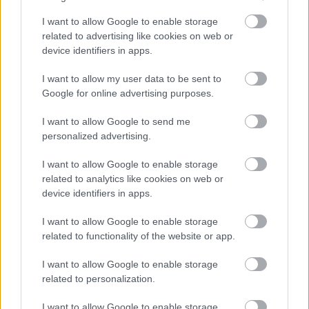
változásnak, a Facebook emellett
oldschoolnak tűnik.
I want to allow Google to enable storage
related to advertising like cookies on web or
device identifiers in apps.
Az az igazság, hogy már nem szeretünk
I want to allow my user data to be sent to
Google for online advertising purposes.
annyira olvasni, szöveges tartalmakat
bogarászni.
I want to allow Google to send me
personalized advertising.
I want to allow Google to enable storage
related to analytics like cookies on web or
Egyszerű példa erre, ha veszek valamilyen
device identifiers in apps.
eszközt, eszemben sincs elolvasni a használati
I want to allow Google to enable storage
utasítást, beütöm a nevet, típust a keresőbe,
related to functionality of the website or app.
biztosan lesz ott valamilyen videó, ami
I want to allow Google to enable storage
elmagyarázza. Nem véletlenül olyan virálisak
related to personalization.
a Do It Yourself videók…
I want to allow Google to enable storage