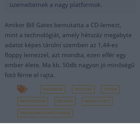
üzemeltetnek a nagy platformok.
Amikor Bill Gates bemutatta a CD-lemezt,
mint a technológiát, amely hétszáz megabyte
adatot képes tárolni szemben az 1,44-es
floppy lemezzel, azt mondta, ezen elfér egy
ember élete. Ma kb. 50db nagyon jó minőségű
fotó férne el rajta.
FACEBOOK
YOUTUBE
TIKTOK
METAVERZUM
RECNGO
MOBILE FIRST
TARTALOMGYÁRTÓ IPARÁG