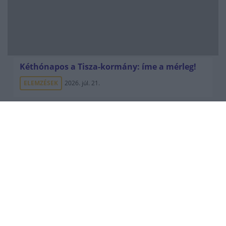
Kéthónapos a Tisza-kormány: íme a mérleg!
ELEMZÉSEK
2026. júl. 21.
Uniós források: íme a teendők, amelyek a
pénzek érkezéséhez még szükségesek