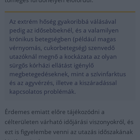
tömeges fürdőhelyen előfordul.
Az extrém hőség gyakoribbá válásával
pedig az idősebbeknél, és a valamilyen
krónikus betegségben (például magas
vérnyomás, cukorbetegség) szenvedő
utazóknál megnő a kockázata az olyan
sürgős kórházi ellátást igénylő
megbetegedéseknek, mint a szívinfarktus
és az agyvérzés, illetve a kiszáradással
kapcsolatos problémák.
Érdemes emiatt előre tájékozódni a
célterületen várható időjárási viszonyokról, és
ezt is figyelembe venni az utazás időszakának