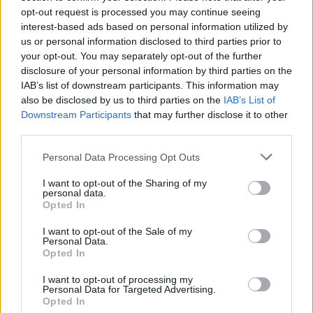
opt-out request is processed you may continue seeing
interest-based ads based on personal information utilized by
us or personal information disclosed to third parties prior to
A pandémia után nemcsak az utazási kedv
your opt-out. You may separately opt-out of the further
disclosure of your personal information by third parties on the
tért vissza, hanem az utazók
IAB’s list of downstream participants. This information may
kockázatérzékenysége is erősödött. Elek
also be disclosed by us to third parties on the
IAB’s List of
Downstream Participants
that may further disclose it to other
Andrea Évával, a Redion ügyvezetőjével
third parties.
beszélgettünk - többek között arról, hogy
Please note that this website/app uses one or more Google
Personal Data Processing Opt Outs
ma már egyre többen választanak
services and may gather and store information including but
not limited to your visit or usage behaviour. You may click to
I want to opt-out of the Sharing of my
magasabb fedezetű biztosítást, mert
personal data.
grant or deny consent to Google and its third-party tags to
Opted In
felismerték, egy külföldi egészségügyi
use your data for below specified purposes in below Google
consent section.
ellátás költsége sokszorosan meghaladhatja
I want to opt-out of the Sale of my
Personal Data.
a biztosítás díját. Megtudtuk azt is, mi
Opted In
okozza a legtöbb balesetet a tengerparton.
I want to opt-out of processing my
Personal Data for Targeted Advertising.
Opted In