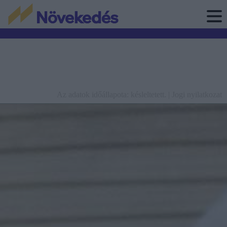
Az adatok időállapota: késleltetett. |
Jogi nyilatkozat