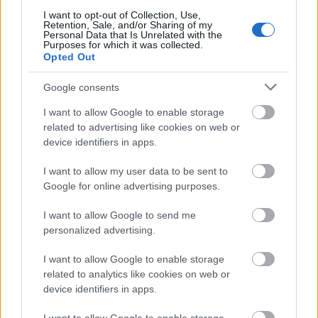
I want to opt-out of Collection, Use,
Retention, Sale, and/or Sharing of my
Personal Data that Is Unrelated with the
Az utasbiztosítási piac látványosan nőtt az
Purposes for which it was collected.
Opted Out
elmúlt időszakban. Ez inkább annak
köszönhető, hogy többen utaznak,
Google consents
drágábbak lettek a biztosítások, vagy
I want to allow Google to enable storage
annak, hogy az ügyfelek tudatosabban
related to advertising like cookies on web or
device identifiers in apps.
választanak magasabb fedezetű
I want to allow my user data to be sent to
csomagokat?
Google for online advertising purposes.
Érezhetően megnőtt az utazási kedv az elmúlt
I want to allow Google to send me
personalized advertising.
években, az utazási piac fellendülése pedig
szükségszerűen az utasbiztosítási piac
I want to allow Google to enable storage
related to analytics like cookies on web or
bővülését eredményezi.
device identifiers in apps.
Emellett ugyanakkor az is jól látható, hogy a