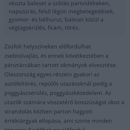
okozta baleset a sziklás partvidékeken,
napszúrás, felső légúti megbetegedések,
gyomor- és bélhurut, baleset közül a
végtagsérülés, ficam, törés.
Zsúfolt helyszíneken előfordulhat
zsebtolvajlás, és ennek következtében a
pénztárcában tartott okmányok elvesztése.
Olaszország egyes részein gyakori az
autófeltörés, repülős utazásoknál pedig a
poggyászsérülés, poggyászkésedelem. Az
utazók számára visszatérő bosszúságot okoz a
strandolás közben parton hagyott
értéktárgyak ellopása, ami szinte minden