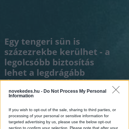
Egy tengeri sün is
százezrekbe kerülhet - a
legolcsóbb biztosítás
lehet a legdrágább
döntés egy külföldi
nyaraláson
novekedes.hu -
Do Not Process My Personal
Information
INTERJÚ
2026. JÚL. 9.
KOVÁCS DÁNIEL
If you wish to opt-out of the sale, sharing to third parties, or
processing of your personal or sensitive information for
targeted advertising by us, please use the below opt-out
section to confirm your selection. Please note that after your