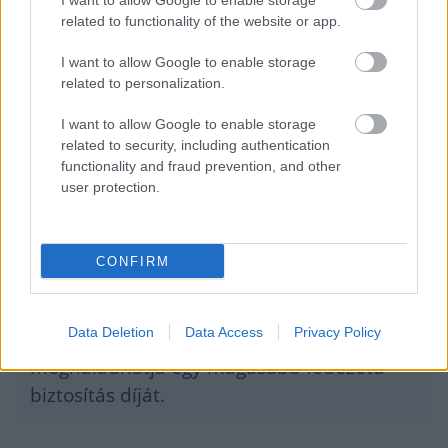
I want to allow Google to enable storage
related to functionality of the website or app.
pandémia óta jelentősen erősödött az utazók
tudatossága, nemcsak nagyobb arányban
I want to allow Google to enable storage
related to personalization.
kötnek utasbiztosítást, de megfigyelhető a
fokozatos elmozdulás a drágább, magasabb
I want to allow Google to enable storage
related to security, including authentication
szolgáltatásokat nyújtó termékek felé:
functionality and fraud prevention, and other
user protection.
egyre többen ismerik fel, hogy nem
érdemes spórolni az utasbiztosítás árán,
CONFIRM
hiszen egy komolyabb külföldi
egészségügyi ellátás vagy váratlan
Data Deletion
Data Access
Privacy Policy
káresemény költsége többszörösen
meghaladhatja egy magasabb fedezetű
biztosítás díját.