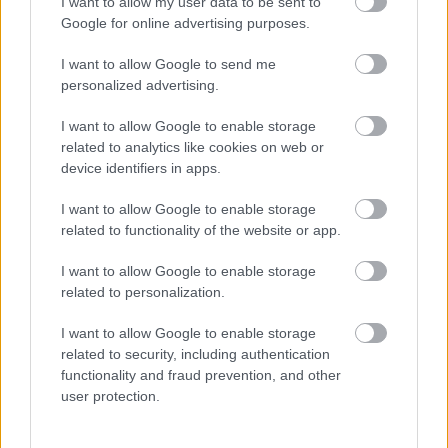
I want to allow my user data to be sent to
A rendezvények száma egyik pillanatról a
Google for online advertising purposes.
másikra gyakorlatilag lenullázódott, ezzel
I want to allow Google to send me
együtt drasztikusan csökkentek a
personalized advertising.
bevételeink, és nem tudjuk, mikor indul
újra a piac.
I want to allow Google to enable storage
related to analytics like cookies on web or
device identifiers in apps.
Elhatároztuk, hogy a lehető leghasznosabban
és legkreatívabban töltjük ezeket a
I want to allow Google to enable storage
related to functionality of the website or app.
hónapokat, és olyan projektekbe vágtunk
bele, amelyekre normál ügymenet mellett
I want to allow Google to enable storage
related to personalization.
nem jutott volna időnk.
I want to allow Google to enable storage
Egy széles körű piackutatással
related to security, including authentication
feltérképeztük, hogy hogyan változnak az
functionality and fraud prevention, and other
user protection.
igények a járvány hatására, illetve milyen
módosításokra lesz szükség a