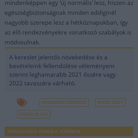
mindenképpen egy ’új normális’ lesz, hiszen az
egészségbiztonságnak minden eddiginél
nagyobb szerepe lesz a hétköznapokban, így
az élő rendezvényekre vonatkozó szabályok is
módosulnak.
A kereslet jelentős növekedése és a
bevételeink fellendülése véleményem
szerint leghamarabb 2021 őszére vagy
2022 tavaszára várható.
RENDEZVÉNYSZERVEZÉS
KASSAI ZSOLT
POWER OF LIFE
KAPCSOLÓDÓ CIKKEK A TÉMÁBAN