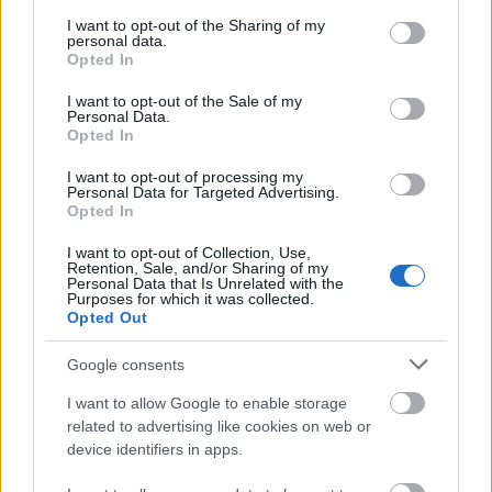
eseménysorozattal akarják megmutatni,
services and may gather and store information including but
not limited to your visit or usage behaviour. You may click to
I want to opt-out of the Sharing of my
hogy lehet biztonságos élő rendezvényt
personal data.
grant or deny consent to Google and its third-party tags to
Opted In
tartani. A kezdeményezéshez már 170 cég
use your data for below specified purposes in below Google
consent section.
I want to opt-out of the Sale of my
csatlakozott.
Personal Data.
Opted In
I want to opt-out of processing my
Personal Data for Targeted Advertising.
Opted In
Ön az egyik legnagyobb
I want to opt-out of Collection, Use,
rendezvénytechnikai cég vezérigazgatója
Retention, Sale, and/or Sharing of my
Personal Data that Is Unrelated with the
több éve. Mit jelent a COVID-19 miatti
Purposes for which it was collected.
Opted Out
kényszerpihenő egy 3-4 milliárdos
árbevételű középvállalat
életében?
Google consents
I want to allow Google to enable storage
Ez egy nagyon nehéz és bizonytalan időszak,
related to advertising like cookies on web or
device identifiers in apps.
amely az egész iparágat súlyosan érinti.