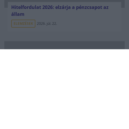
Hitelfordulat 2026: elzárja a pénzcsapot az
állam
ELEMZÉSEK
2026. júl. 22.
Vagyonvisszaszerzés: amikor a pénz
gyorsabban fut, mint a jog
ELEMZÉSEK
2026. júl. 21.