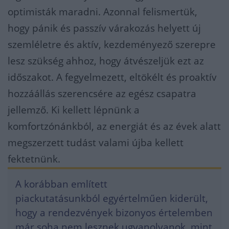
optimisták maradni. Azonnal felismertük,
hogy pánik és passzív várakozás helyett új
szemléletre és aktív, kezdeményező szerepre
lesz szükség ahhoz, hogy átvészeljük ezt az
időszakot. A fegyelmezett, eltökélt és proaktív
hozzáállás szerencsére az egész csapatra
jellemző. Ki kellett lépnünk a
komfortzónánkból, az energiát és az évek alatt
megszerzett tudást valami újba kellett
fektetnünk.
A korábban említett
piackutatásunkból egyértelműen kiderült,
hogy a rendezvények bizonyos értelemben
már soha nem lesznek ugyanolyanok, mint