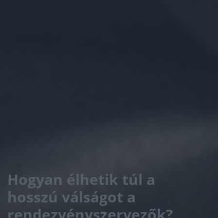
Hogyan élhetik túl a
hosszú válságot a
rendezvényszervezők?