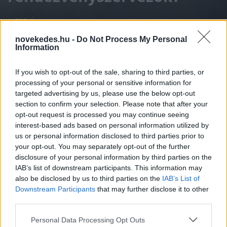
INTERJÚ
2020. SZEPT. 9.
H.A.
novekedes.hu -
Do Not Process My Personal
Information
If you wish to opt-out of the sale, sharing to third parties, or
processing of your personal or sensitive information for
targeted advertising by us, please use the below opt-out
„A rendezvények száma egyik pillanatról a
section to confirm your selection. Please note that after your
másikra gyakorlatilag lenullázódott, ezzel
opt-out request is processed you may continue seeing
interest-based ads based on personal information utilized by
együtt drasztikusan csökkentek a
us or personal information disclosed to third parties prior to
bevételeink, és nem tudjuk, mikor indul
your opt-out. You may separately opt-out of the further
disclosure of your personal information by third parties on the
újra a piac" - nyilatkozta a Növekedés.hu-
IAB’s list of downstream participants. This information may
nak Kassai Zsolt, a Special Effects
also be disclosed by us to third parties on the
IAB’s List of
Downstream Participants
that may further disclose it to other
International rendezvénytechnikai cég
third parties.
vezérigazgatója. Most egy speciális
Please note that this website/app uses one or more Google
Personal Data Processing Opt Outs