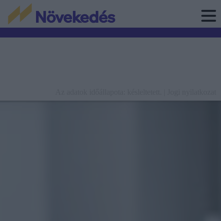
Az adatok időállapota: késleltetett. |
Jogi nyilatkozat