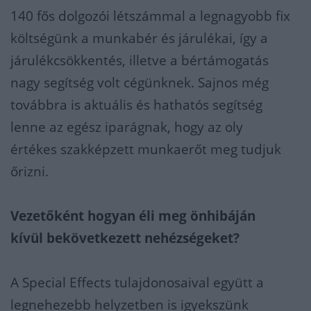
140 fős dolgozói létszámmal a legnagyobb fix
költségünk a munkabér és járulékai, így a
járulékcsökkentés, illetve a bértámogatás
nagy segítség volt cégünknek. Sajnos még
továbbra is aktuális és hathatós segítség
lenne az egész iparágnak, hogy az oly
értékes szakképzett munkaerőt meg tudjuk
őrizni.
Vezetőként hogyan éli meg önhibáján
kívül
bekövetkezett nehézségeket?
A Special Effects tulajdonosaival együtt a
legnehezebb helyzetben is igyekszünk