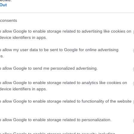
aná, ez a haladék sok céget megtéveszthet. Az M
Out
erben kiadott ajánlása alapján ugyanis
consents
iusától az 500 millió forint feletti
o allow Google to enable storage related to advertising like cookies on
evice identifiers in apps.
 hitelekhez kötelező lesz ESG
o allow my user data to be sent to Google for online advertising
 kitölteni.
s.
to allow Google to send me personalized advertising.
is jelenti, hogy a bankok már idén elkezdik az ügyf
o allow Google to enable storage related to analytics like cookies on
adalmi és vállalatirányítási kockázatainak értékelé
evice identifiers in apps.
z vezető út: ESG-megfelelés né
o allow Google to enable storage related to functionality of the website
 pénz
o allow Google to enable storage related to personalization.
o allow Google to enable storage related to security, including