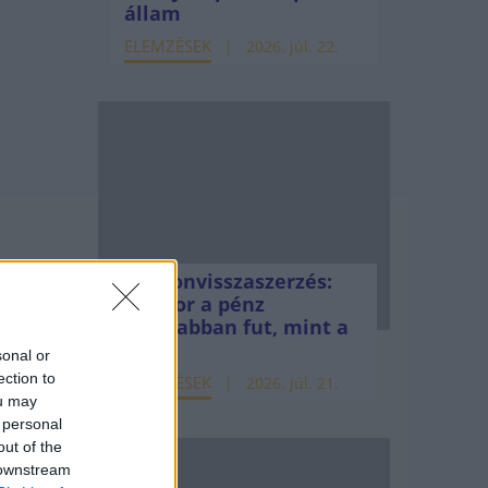
állam
ELEMZÉSEK
2026. júl. 22.
Vagyonvisszaszerzés:
amikor a pénz
gyorsabban fut, mint a
jog
sonal or
ection to
ELEMZÉSEK
2026. júl. 21.
ou may
 personal
out of the
 downstream