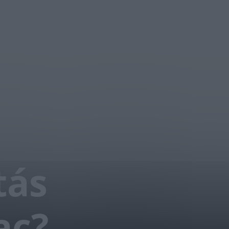
tás
ac?