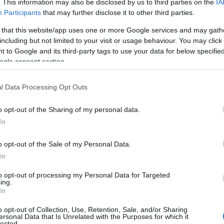
-ben még havi 98 ezer forintnyi
. This information may also be disclosed by us to third parties on the
IA
Participants
that may further disclose it to other third parties.
karítás volt a kedvezmény fels
 that this website/app uses one or more Google services and may gath
including but not limited to your visit or usage behaviour. You may click 
 jövőre ez korlátlanná válik,
 to Google and its third-party tags to use your data for below specifi
ogle consent section.
aviszonyból származó jövedelem esetén.
l Data Processing Opt Outs
orrendben a 25 év alatti fiatalok kedvezménye u
o opt-out of the Sharing of my personal data.
s kedvezmények – például az első házasoké –
In
elmüket vesztik ebben a csoportban.
o opt-out of the Sale of my Personal Data.
In
ladék az ESG-jelentésekre – de
to opt-out of processing my Personal Data for Targeted
árások ezt felülírják
ing.
In
o opt-out of Collection, Use, Retention, Sale, and/or Sharing
atósági jelentések kötelező bevezetését a jogalkot
ersonal Data that Is Unrelated with the Purposes for which it
lected.