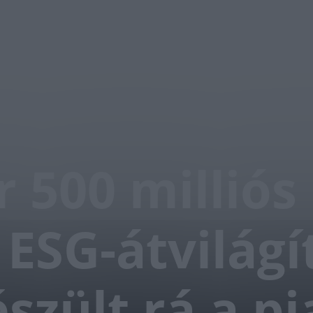
 500 milliós
 ESG-átvilágí
észült rá a pi