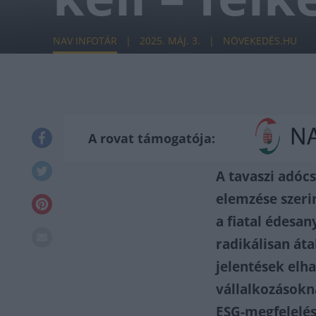
NAV INFOTÁR
2025. MÁJ. 3.
NÖVEKEDÉS.HU
A rovat támogatója:
A tavaszi adóc
elemzése szeri
a fiatal édesa
radikálisan át
jelentések elha
vállalkozásokn
ESG-megfelelés