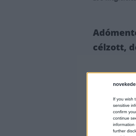
Adómente
célzott, 
A 20
lépé
novekede
ugya
If you wish 
sensitive in
confirm you
continue se
– véli Bagdi Laj
information 
further disc