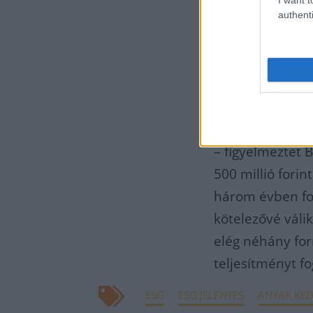
authenti
A cé
nyárt
hite
jele
– figyelmeztet 
500 millió fori
három évben fok
kötelezővé váli
elég néhány for
teljesítményt fo
ESG
ESG JELENTÉS
ANYÁK KE