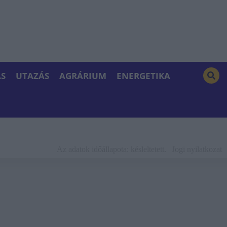
S
UTAZÁS
AGRÁRIUM
ENERGETIKA
Az adatok időállapota: késleltetett. |
Jogi nyilatkozat