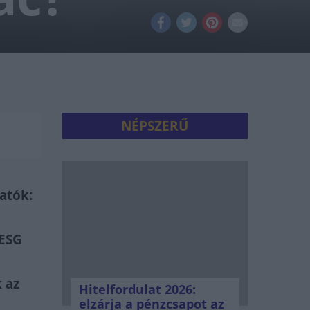
NÉPSZERŰ
atók:
 ESG
 az
Hitelfordulat 2026:
elzárja a pénzcsapot az