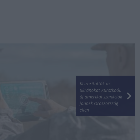
Kiszorították az
ukránokat Kurszkból,
új amerikai szankciók
jönnek Oroszország
ellen