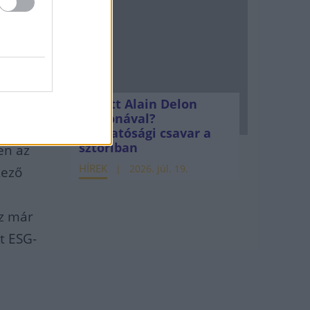
Mi lett Alain Delon
vagyonával?
Adóhatósági csavar a
sztoriban
en az
HÍREK
2026. júl. 19.
kező
sz már
t ESG-