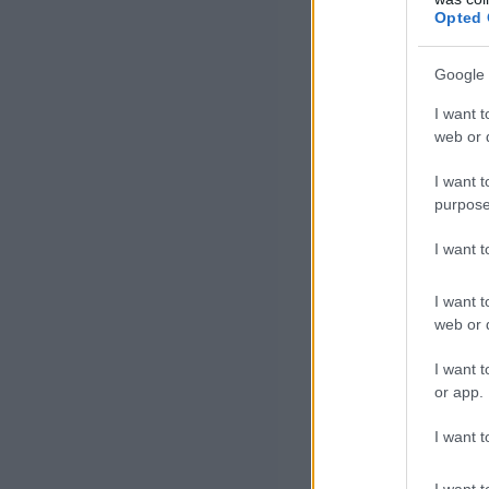
2027-re halaszt
Opted 
tavaly szeptemb
Google 
2025. júl
I want t
web or d
vállalati
I want t
kérdőívet
purpose
I want 
Ez egyúttal azt 
I want t
környezeti, társ
web or d
A hitelhe
I want t
or app.
nem lesz
I want t
I want t