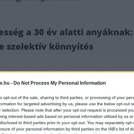
sség a 30 év alatti anyáknak:
de szelektív könnyítés
26-tól bevezetendő teljes adómentesség jelentős
s a fiatal anyák anyagi támogatásában,
s.hu -
Do Not Process My Personal Information
nakkor új társadalmi kérdéseket vethet fel
to opt-out of the sale, sharing to third parties, or processing of your per
formation for targeted advertising by us, please use the below opt-out s
r selection. Please note that after your opt-out request is processed y
eing interest-based ads based on personal information utilized by us or
os, a
Niveus
partnere.
disclosed to third parties prior to your opt-out. You may separately opt-
losure of your personal information by third parties on the IAB’s list of