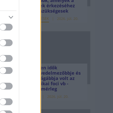
teendők, amelyek a
NB
pénzek érkezéséhez
még szükségesek
ELEMZÉSEK
2026. júl. 20.
elek
Minden idők
sét.
legjövedelmezőbbje és
legdrágábbja volt az
amerikai foci vb -
lkül
gyorsmérleg
HÍREK
2026. júl. 20.