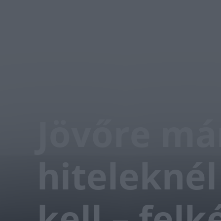
Jövőre már
hiteleknél
kell – felk