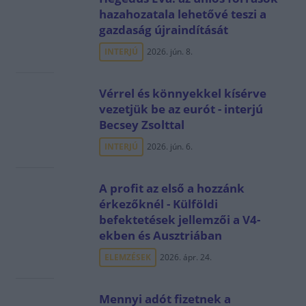
hazahozatala lehetővé teszi a
gazdaság újraindítását
INTERJÚ
2026. jún. 8.
Vérrel és könnyekkel kísérve
vezetjük be az eurót - interjú
Becsey Zsolttal
INTERJÚ
2026. jún. 6.
A profit az első a hozzánk
érkezőknél - Külföldi
befektetések jellemzői a V4-
ekben és Ausztriában
ELEMZÉSEK
2026. ápr. 24.
Mennyi adót fizetnek a