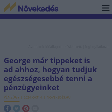
Az adatok időállapota: késleltetett. |
Jogi nyilatkozat
George már tippeket is
ad ahhoz, hogyan tudjuk
egészségesebbé tenni a
pénzügyeinket
PÉNZÜGY
2024. OKT. 4.
NÖVEKEDÉS.HU