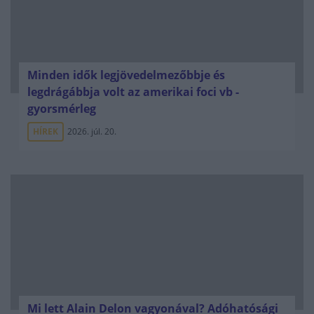
Minden idők legjövedelmezőbbje és
legdrágábbja volt az amerikai foci vb -
gyorsmérleg
HÍREK
2026. júl. 20.
Mi lett Alain Delon vagyonával? Adóhatósági