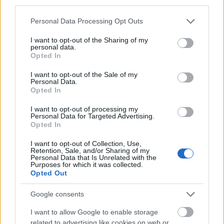
third parties.
Please note that this website/app uses one or more Google
Personal Data Processing Opt Outs
services and may gather and store information including but
not limited to your visit or usage behaviour. You may click to
I want to opt-out of the Sharing of my
personal data.
grant or deny consent to Google and its third-party tags to
Opted In
use your data for below specified purposes in below Google
consent section.
I want to opt-out of the Sale of my
Personal Data.
Opted In
I want to opt-out of processing my
Personal Data for Targeted Advertising.
Hitelfordulat 2026: elzárja a pénzcsapot az
Opted In
állam
I want to opt-out of Collection, Use,
ELEMZÉSEK
2026. júl. 22.
Retention, Sale, and/or Sharing of my
Personal Data that Is Unrelated with the
Purposes for which it was collected.
Opted Out
Google consents
I want to allow Google to enable storage
related to advertising like cookies on web or