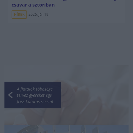
csavar a sztoriban
HÍREK
2026. júl. 19.
A fiatalok többsége
tervez gyereket egy
friss kutatás szerint