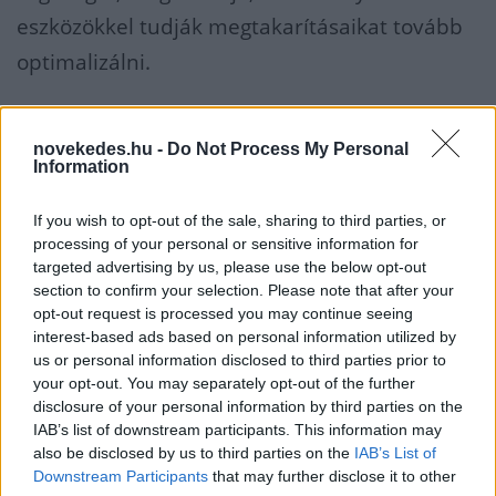
eszközökkel tudják megtakarításaikat tovább
optimalizálni.
Hamarosan jönnek a személyre szabott
novekedes.hu -
Do Not Process My Personal
befektetési tippek, a legkisebbeknek pedig
Information
érkezik a George Junior, hogy már fiatal kortól,
If you wish to opt-out of the sale, sharing to third parties, or
fokozatosan elsajátíthassák a gyerekek a
processing of your personal or sensitive information for
pénzügyek tudatos kezelését.
targeted advertising by us, please use the below opt-out
section to confirm your selection. Please note that after your
ERSTE BANK
GEORGE
opt-out request is processed you may continue seeing
interest-based ads based on personal information utilized by
MIBE ÉRDEMES BEFEKTETNI
PÉNZÜGYI TIPPEK
us or personal information disclosed to third parties prior to
your opt-out. You may separately opt-out of the further
disclosure of your personal information by third parties on the
IAB’s list of downstream participants. This information may
also be disclosed by us to third parties on the
IAB’s List of
Downstream Participants
that may further disclose it to other
NÉPSZERŰ