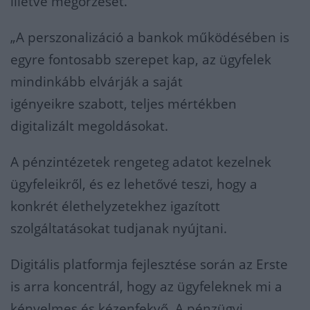
illetve megőrzését.
„A perszonalizáció a bankok működésében is
egyre fontosabb szerepet kap, az ügyfelek
mindinkább elvárják a saját
igényeikre szabott, teljes mértékben
digitalizált megoldásokat.
A pénzintézetek rengeteg adatot kezelnek
ügyfeleikről, és ez lehetővé teszi, hogy a
konkrét élethelyzetekhez igazított
szolgáltatásokat tudjanak nyújtani.
Digitális platformja fejlesztése során az Erste
is arra koncentrál, hogy az ügyfeleknek mi a
kényelmes és kézenfekvő. A pénzügyi