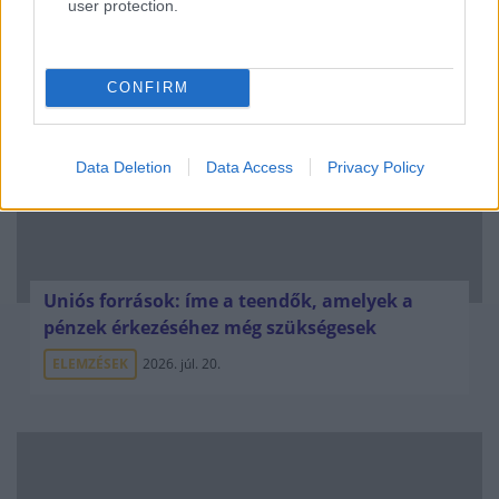
user protection.
ELEMZÉSEK
2026. júl. 21.
CONFIRM
Data Deletion
Data Access
Privacy Policy
Uniós források: íme a teendők, amelyek a
pénzek érkezéséhez még szükségesek
ELEMZÉSEK
2026. júl. 20.