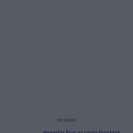
Hirdetés
Hegedüs Éva: az uniós források