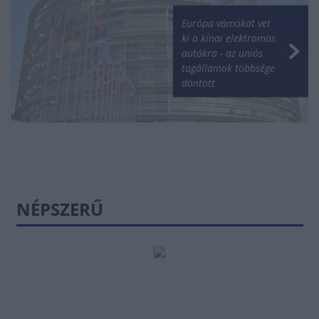
Európa vámokat vet
ki a kínai elektromos
autókra - az uniós
tagállamok többsége
döntött
NÉPSZERŰ