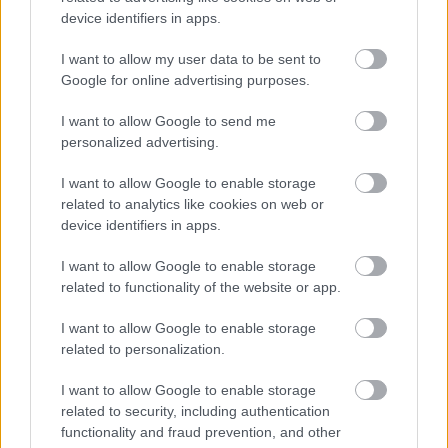
device identifiers in apps.
I want to allow my user data to be sent to
Google for online advertising purposes.
Vagyonvisszaszerzés: amikor a pénz
I want to allow Google to send me
gyorsabban fut, mint a jog
personalized advertising.
ELEMZÉSEK
2026. júl. 21.
I want to allow Google to enable storage
related to analytics like cookies on web or
device identifiers in apps.
I want to allow Google to enable storage
related to functionality of the website or app.
I want to allow Google to enable storage
related to personalization.
I want to allow Google to enable storage
related to security, including authentication
Kéthónapos a Tisza-kormány: íme a mérleg!
functionality and fraud prevention, and other