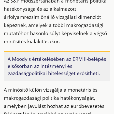
Az S&P módszertanában a monetáris politika
hatékonysága és az alkalmazott
árfolyamrezsim önálló vizsgálati dimenziót
képeznek, amelyek a többi makrogazdasági
mutatóhoz hasonló súlyt képviselnek a végső
minősítés kialakításakor.
A Moody's értékelésében az ERM II-belépés
elsősorban az intézményi és
gazdaságpolitikai hitelességet erősítheti.
A minősítő külön vizsgálja a monetáris és
makrogazdasági politika hatékonyságát,
amelyben javulást hozhat az euróbevezetés