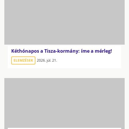
Kéthónapos a Tisza-kormány: íme a mérleg!
ELEMZÉSEK
2026. júl. 21.