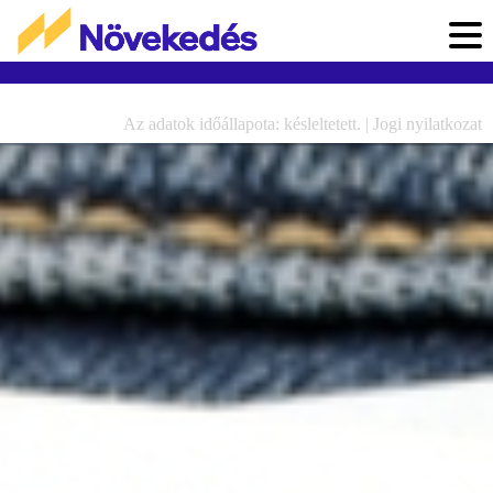
Az adatok időállapota: késleltetett. |
Jogi nyilatkozat