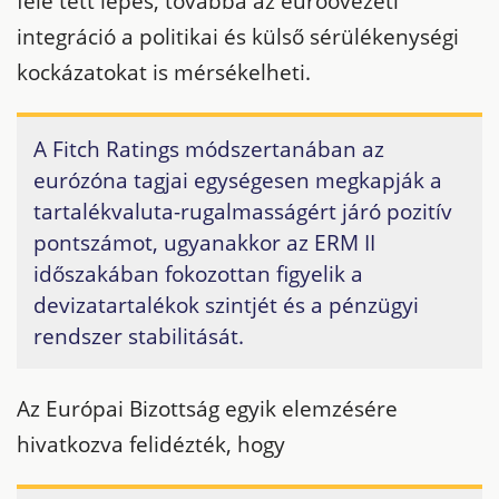
felé tett lépés, továbbá az euróövezeti
integráció a politikai és külső sérülékenységi
kockázatokat is mérsékelheti.
A Fitch Ratings módszertanában az
eurózóna tagjai egységesen megkapják a
tartalékvaluta-rugalmasságért járó pozitív
pontszámot, ugyanakkor az ERM II
időszakában fokozottan figyelik a
devizatartalékok szintjét és a pénzügyi
rendszer stabilitását.
Az Európai Bizottság egyik elemzésére
hivatkozva felidézték, hogy