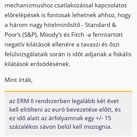
mechanizmushoz csatlakozással kapcsolatos
előrelépések is fontosak lehetnek ahhoz, hogy
a három nagy hitelminősítő - Standard &
Poor’s (S&P), Moody’s és Fitch -a fenntartott
negatív kilátások ellenére a tavaszi és őszi
felülvizsgálataik során is időt adjanak a fiskális
kilátások erősödésének.
Mint írták,
az ERM II rendszerben legalább két évet
kell eltölteni az euró bevezetése előtt, és
ez idő alatt az árfolyamnak egy +/- 15
százalékos sávon belül kell mozognia.