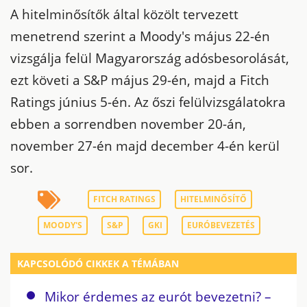
A hitelminősítők által közölt tervezett
menetrend szerint a Moody's május 22-én
vizsgálja felül Magyarország adósbesorolását,
ezt követi a S&P május 29-én, majd a Fitch
Ratings június 5-én. Az őszi felülvizsgálatokra
ebben a sorrendben november 20-án,
november 27-én majd december 4-én kerül
sor.
FITCH RATINGS
HITELMINŐSÍTŐ
MOODY'S
S&P
GKI
EURÓBEVEZETÉS
KAPCSOLÓDÓ CIKKEK A TÉMÁBAN
Mikor érdemes az eurót bevezetni? –