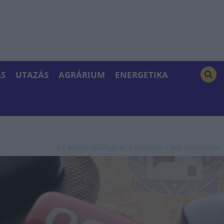
S
UTAZÁS
AGRÁRIUM
ENERGETIKA
Az adatok időállapota: késleltetett. |
Jogi nyilatkozat