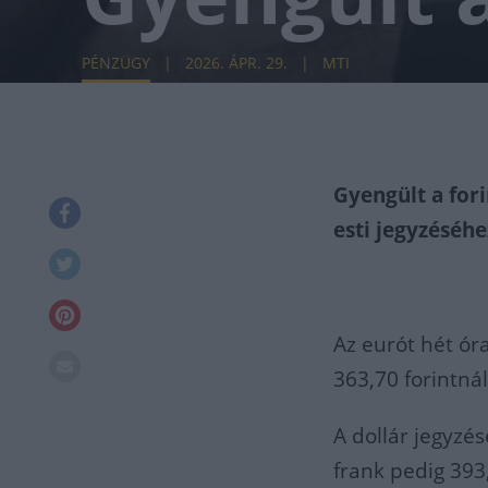
PÉNZÜGY
2026. ÁPR. 29.
MTI
Gyengült a for
esti jegyzéséh
Az eurót hét ór
363,70 forintnál
A dollár jegyzés
frank pedig 393,