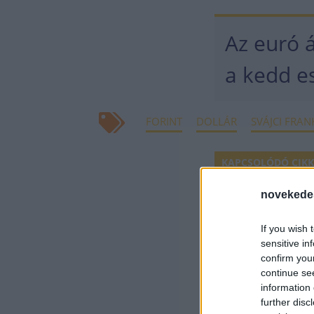
Az euró 
a kedd es
FORINT
DOLLÁR
SVÁJCI FRAN
KAPCSOLÓDÓ CIKK
360 forin
novekede
devizaszám
If you wish 
Innen már
sensitive in
confirm you
continue se
information 
further disc