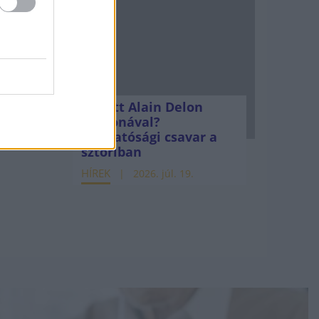
Mi lett Alain Delon
vagyonával?
Adóhatósági csavar a
sztoriban
HÍREK
2026. júl. 19.