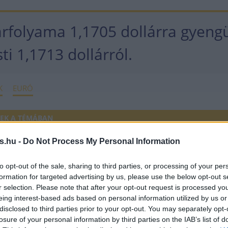
árfolyama 1,1705 dollárra gyengü
ti 1,1713 dollárról.
K
EURÓ
EK A TÉMÁBAN
tos euró mellett is könnyen bukhatunk a
s.hu -
Do Not Process My Personal Information
lákon – Itt a lista a legolcsóbb megoldásokról
to opt-out of the sale, sharing to third parties, or processing of your per
 inkább gyengülhet a forint év végéig
formation for targeted advertising by us, please use the below opt-out s
r selection. Please note that after your opt-out request is processed y
eing interest-based ads based on personal information utilized by us or
disclosed to third parties prior to your opt-out. You may separately opt-
losure of your personal information by third parties on the IAB’s list of