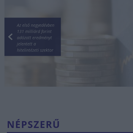
Az első negyedévben
131 milliárd forint
adózott eredményt
jelentett a
hitelintézeti szektor
NÉPSZERŰ