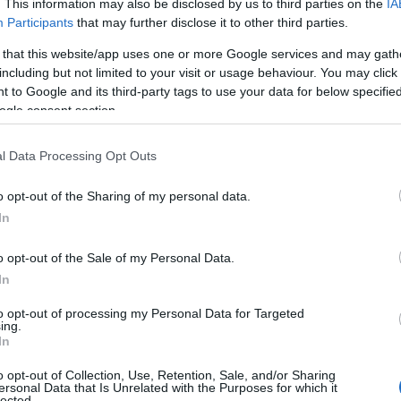
. This information may also be disclosed by us to third parties on the
IA
Participants
that may further disclose it to other third parties.
 that this website/app uses one or more Google services and may gath
including but not limited to your visit or usage behaviour. You may click 
 to Google and its third-party tags to use your data for below specifi
ogle consent section.
l Data Processing Opt Outs
o opt-out of the Sharing of my personal data.
In
o opt-out of the Sale of my Personal Data.
In
to opt-out of processing my Personal Data for Targeted
ing.
In
o opt-out of Collection, Use, Retention, Sale, and/or Sharing
ersonal Data that Is Unrelated with the Purposes for which it
lected.