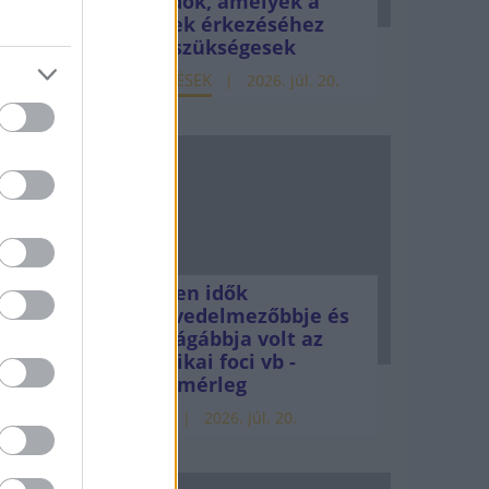
teendők, amelyek a
pénzek érkezéséhez
még szükségesek
ELEMZÉSEK
2026. júl. 20.
Minden idők
legjövedelmezőbbje és
legdrágábbja volt az
amerikai foci vb -
gyorsmérleg
HÍREK
2026. júl. 20.