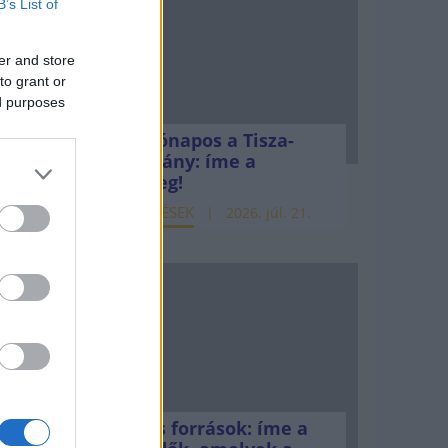
B’s List of
er and store
to grant or
ed purposes
Kéthónapos a Tisza-
kormány: íme a
mérleg!
ELEMZÉSEK
2026. júl. 21.
Uniós források: íme a