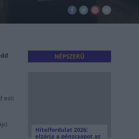
edd
NÉPSZERŰ
 esti
jci
Hitelfordulat 2026:
elzárja a pénzcsapot az