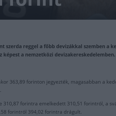
int szerda reggel a főbb devizákkal szemben a k
ez képest a nemzetközi devizakereskedelemben.
akor 363,89 forinton jegyezték, magasabban a kedd
.
e 310,87 forintra emelkedett 310,51 forintról, a svá
58 forintról 394,02 forintra drágult.