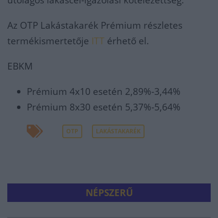
utólagos lakáscél-igazolási kötelezettség.
Az OTP Lakástakarék Prémium részletes
termékismertetője
ITT
érhető el.
EBKM
Prémium 4x10 esetén 2,89%-3,44%
Prémium 8x30 esetén 5,37%-5,64%
OTP
LAKÁSTAKARÉK
NÉPSZERŰ