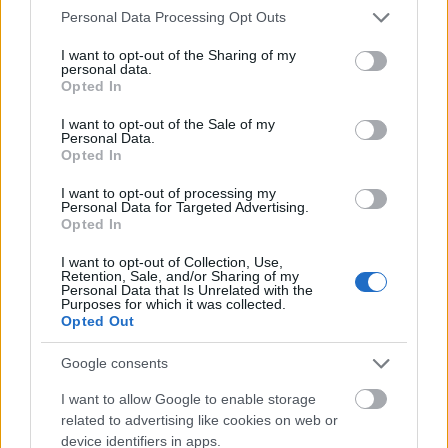
Please note that this website/app uses one or more Google
Personal Data Processing Opt Outs
services and may gather and store information including but
Vagyonvisszaszerzés: amikor a pénz
not limited to your visit or usage behaviour. You may click to
I want to opt-out of the Sharing of my
personal data.
gyorsabban fut, mint a jog
grant or deny consent to Google and its third-party tags to
Opted In
use your data for below specified purposes in below Google
ELEMZÉSEK
2026. júl. 21.
consent section.
I want to opt-out of the Sale of my
Personal Data.
Opted In
I want to opt-out of processing my
Personal Data for Targeted Advertising.
Opted In
I want to opt-out of Collection, Use,
Retention, Sale, and/or Sharing of my
Personal Data that Is Unrelated with the
Purposes for which it was collected.
Opted Out
Google consents
Kéthónapos a Tisza-kormány: íme a mérleg!
I want to allow Google to enable storage
ELEMZÉSEK
2026. júl. 21.
related to advertising like cookies on web or
device identifiers in apps.