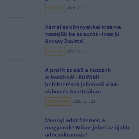
INTERJÚ
2026. jún. 8.
Vérrel és könnyekkel kísérve
vezetjük be az eurót - interjú
Becsey Zsolttal
INTERJÚ
2026. jún. 6.
A profit az első a hozzánk
érkezőknél - Külföldi
befektetések jellemzői a V4-
ekben és Ausztriában
ELEMZÉSEK
2026. ápr. 24.
Mennyi adót fizetnek a
magyarok? Mikor jöhet az újabb
adócsökkentés?