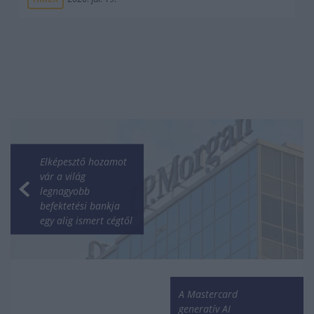
Elképesztő hozamot
vár a világ
legnagyobb
befektetési bankja
egy alig ismert cégtől
A Mastercard
generatív AI