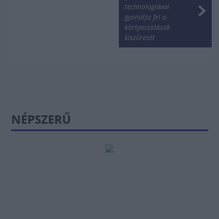
technológiával
gyorsítja fel a
kártyacsalások
kiszűrését
NÉPSZERŰ