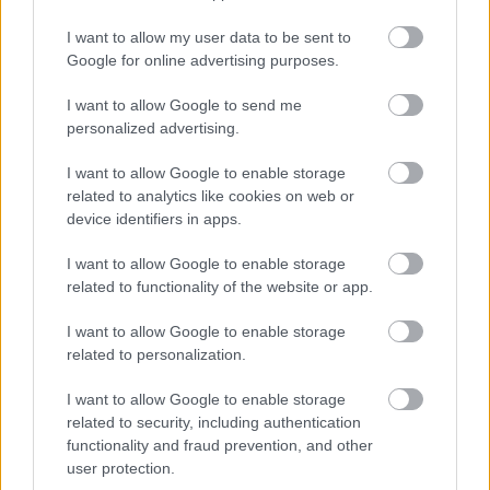
I want to allow my user data to be sent to
Google for online advertising purposes.
I want to allow Google to send me
personalized advertising.
I want to allow Google to enable storage
related to analytics like cookies on web or
device identifiers in apps.
Uniós források: íme a teendők, amelyek a
I want to allow Google to enable storage
pénzek érkezéséhez még szükségesek
related to functionality of the website or app.
ELEMZÉSEK
2026. júl. 20.
I want to allow Google to enable storage
related to personalization.
I want to allow Google to enable storage
related to security, including authentication
functionality and fraud prevention, and other
user protection.