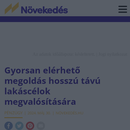
Az adatok időállapota: késleltetett. |
Jogi nyilatkozat
Gyorsan elérhető
megoldás hosszú távú
lakáscélok
megvalósítására
PÉNZÜGY
2024. MÁJ. 30.
NÖVEKEDÉS.HU