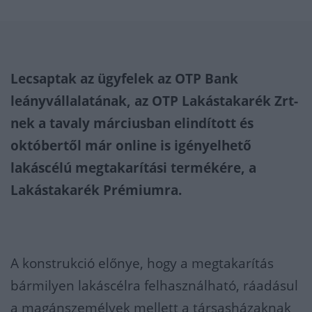
Lecsaptak az ügyfelek az OTP Bank
leányvállalatának, az OTP Lakástakarék Zrt-
nek a tavaly márciusban elindított és
októbertől már online is igényelhető
lakáscélú megtakarítási termékére, a
Lakástakarék Prémiumra.
A konstrukció előnye, hogy a megtakarítás
bármilyen lakáscélra felhasználható, ráadásul
a magánszemélyek mellett a társasházaknak