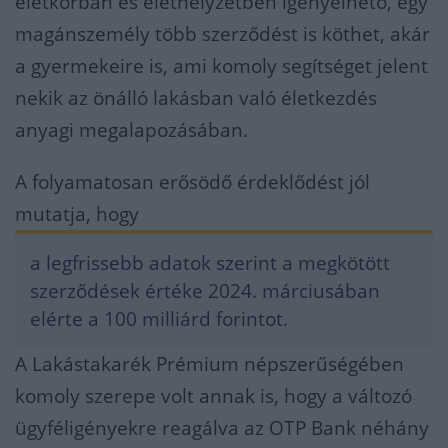
életkorban és élethelyzetben igényelhető, egy
magánszemély több szerződést is köthet, akár
a gyermekeire is, ami komoly segítséget jelent
nekik az önálló lakásban való életkezdés
anyagi megalapozásában.
A folyamatosan erősödő érdeklődést jól
mutatja, hogy
a legfrissebb adatok szerint a megkötött
szerződések értéke 2024. márciusában
elérte a 100 milliárd forintot.
A Lakástakarék Prémium népszerűségében
komoly szerepe volt annak is, hogy a változó
ügyféligényekre reagálva az OTP Bank néhány