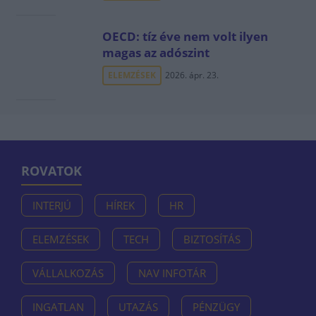
OECD: tíz éve nem volt ilyen
magas az adószint
ELEMZÉSEK
2026. ápr. 23.
ROVATOK
INTERJÚ
HÍREK
HR
ELEMZÉSEK
TECH
BIZTOSÍTÁS
VÁLLALKOZÁS
NAV INFOTÁR
INGATLAN
UTAZÁS
PÉNZÜGY