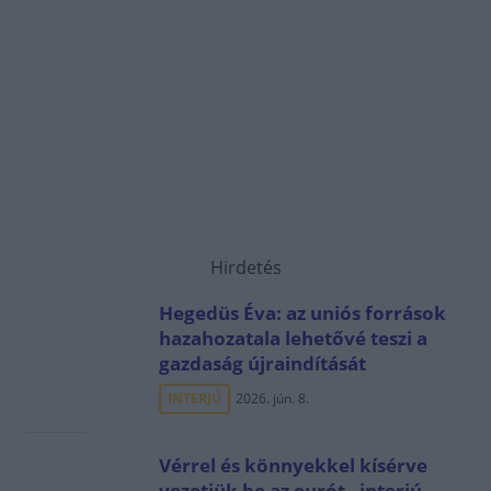
Hirdetés
Hegedüs Éva: az uniós források
hazahozatala lehetővé teszi a
gazdaság újraindítását
INTERJÚ
2026. jún. 8.
Vérrel és könnyekkel kísérve
vezetjük be az eurót - interjú