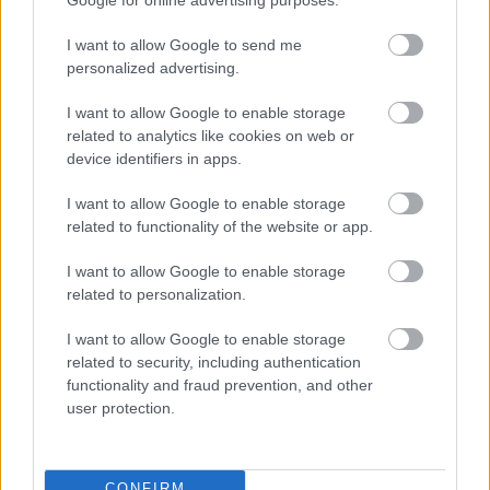
HÍREK
2026. júl. 20.
I want to allow Google to send me
personalized advertising.
I want to allow Google to enable storage
related to analytics like cookies on web or
device identifiers in apps.
I want to allow Google to enable storage
related to functionality of the website or app.
I want to allow Google to enable storage
related to personalization.
Mi lett Alain Delon vagyonával? Adóhatósági
csavar a sztoriban
I want to allow Google to enable storage
related to security, including authentication
HÍREK
2026. júl. 19.
functionality and fraud prevention, and other
user protection.
CONFIRM