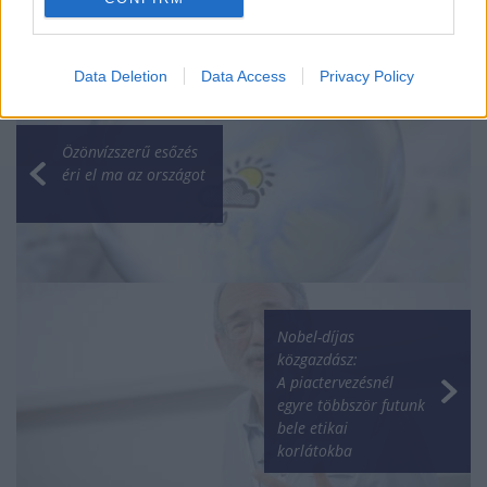
Data Deletion
Data Access
Privacy Policy
Özönvízszerű esőzés
éri el ma az országot
Nobel-díjas
közgazdász:
A piactervezésnél
egyre többször futunk
bele etikai
korlátokba