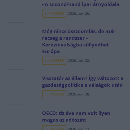
- A second-hand ipar árnyoldala
ELEMZÉSEK
2026. ápr. 26.
Még nincs összeomlás, de már
recseg a rendszer –
Kerozinválságba süllyedhet
Európa
ELEMZÉSEK
2026. ápr. 22.
Visszatér az állam? Így változott a
gazdaságpolitika a válságok után
ELEMZÉSEK
2026. ápr. 28.
OECD: tíz éve nem volt ilyen
magas az adószint
ELEMZÉSEK
2026. ápr. 23.