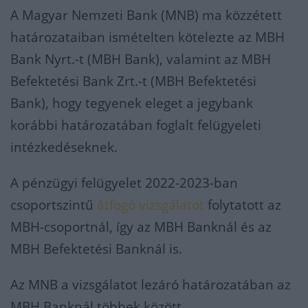
A Magyar Nemzeti Bank (MNB) ma közzétett
határozataiban ismételten kötelezte
az
MBH
Bank Nyrt.-t (MBH Bank), valamint az MBH
Befektetési Bank Zrt.-t (MBH Befektetési
Bank), hogy tegyenek eleget a jegybank
korábbi határozatában foglalt felügyeleti
intézkedéseknek.
A pénzügyi felügyelet 2022-2023-ban
csoportszintű
átfogó vizsgálatot
folytatott az
MBH-csoportnál, így az MBH Banknál és az
MBH Befektetési Banknál is.
Az MNB a vizsgálatot lezáró határozatában az
MBH Banknál többek között