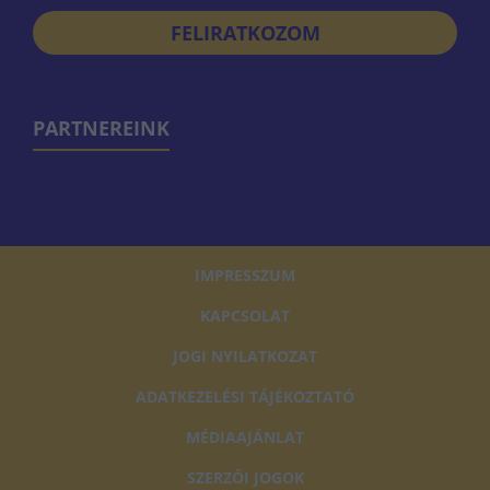
FELIRATKOZOM
PARTNEREINK
IMPRESSZUM
KAPCSOLAT
JOGI NYILATKOZAT
ADATKEZELÉSI TÁJÉKOZTATÓ
MÉDIAAJÁNLAT
SZERZŐI JOGOK