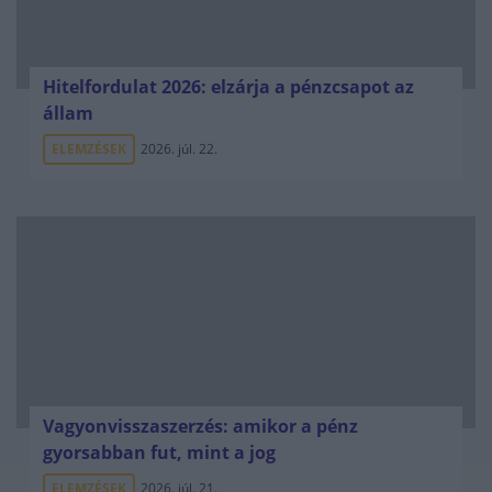
Hitelfordulat 2026: elzárja a pénzcsapot az
állam
ELEMZÉSEK
2026. júl. 22.
Vagyonvisszaszerzés: amikor a pénz
gyorsabban fut, mint a jog
ELEMZÉSEK
2026. júl. 21.