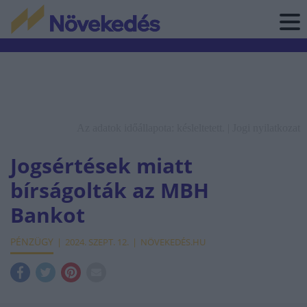
Az adatok időállapota: késleltetett. |
Jogi nyilatkozat
Jogsértések miatt
bírságolták az MBH
Bankot
PÉNZÜGY
2024. SZEPT. 12.
NÖVEKEDÉS.HU