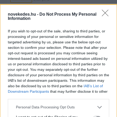
novekedes.hu -
Do Not Process My Personal
Information
If you wish to opt-out of the sale, sharing to third parties, or
processing of your personal or sensitive information for
targeted advertising by us, please use the below opt-out
section to confirm your selection. Please note that after your
opt-out request is processed you may continue seeing
interest-based ads based on personal information utilized by
us or personal information disclosed to third parties prior to
your opt-out. You may separately opt-out of the further
Kéthónapos a Tisza-kormány: íme a mérleg!
disclosure of your personal information by third parties on the
ELEMZÉSEK
2026. júl. 21.
IAB’s list of downstream participants. This information may
also be disclosed by us to third parties on the
IAB’s List of
Downstream Participants
that may further disclose it to other
third parties.
Please note that this website/app uses one or more Google
Personal Data Processing Opt Outs
services and may gather and store information including but
not limited to your visit or usage behaviour. You may click to
I want to opt-out of the Sharing of my