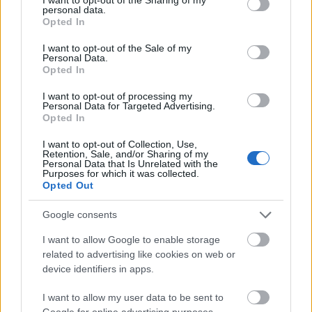
personal data.
grant or deny consent to Google and its third-party tags to
Opted In
use your data for below specified purposes in below Google
consent section.
I want to opt-out of the Sale of my
Personal Data.
Opted In
Uniós források: íme a teendők, amelyek a
pénzek érkezéséhez még szükségesek
I want to opt-out of processing my
Personal Data for Targeted Advertising.
ELEMZÉSEK
2026. júl. 20.
Opted In
I want to opt-out of Collection, Use,
Retention, Sale, and/or Sharing of my
Personal Data that Is Unrelated with the
Purposes for which it was collected.
Opted Out
Google consents
I want to allow Google to enable storage
related to advertising like cookies on web or
device identifiers in apps.
Minden idők legjövedelmezőbbje és
legdrágábbja volt az amerikai foci vb -
I want to allow my user data to be sent to
gyorsmérleg
Google for online advertising purposes.