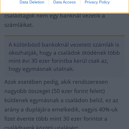
Data Deletion
Data Access
Privacy Policy
pénzt, az ilyen családok majdnem felében a
családtagok nem egy banknál vezetik a
számláikat.
A különböző bankoknál vezetett számlák is
okozhatják, hogy a családok ötödének több
mint évi 30 ezer forintba kerül csak az,
hogy egymásnak utalnak.
Azok esetében pedig, akik rendszeresen
nagyobb összeget (50 ezer forint felett)
küldenek egymásnak a családon belül, ez az
arány a duplájára emelkedik, vagyis 40%-uk
fizet évente több mint 30 ezer forintot a
családtagok közötti utalásért.