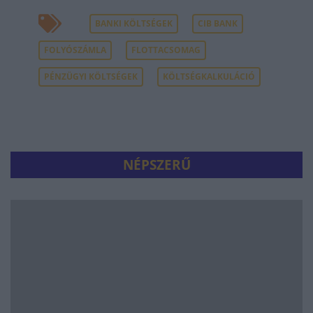
BANKI KÖLTSÉGEK
CIB BANK
FOLYÓSZÁMLA
FLOTTACSOMAG
PÉNZÜGYI KÖLTSÉGEK
KÖLTSÉGKALKULÁCIÓ
NÉPSZERŰ