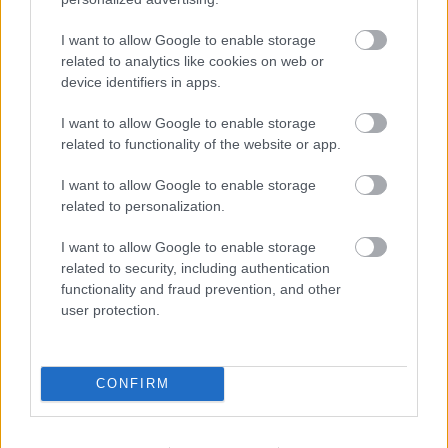
vezetik, derült ki a reprezentatív felmérésből.
I want to allow Google to enable storage
related to analytics like cookies on web or
Bár a családok legnagyobb hányada (48%)
device identifiers in apps.
évente kevesebb, mint ötvenezer forintból
I want to allow Google to enable storage
fedezni tudja a bankiszámláik költségeit,
related to functionality of the website or app.
valószínűleg a több különböző banknál
I want to allow Google to enable storage
vezetett számlákból is következően
related to personalization.
I want to allow Google to enable storage
related to security, including authentication
a családok negyede évente akár 50–150
functionality and fraud prevention, and other
ezer forintot is költenek azok
user protection.
fenntartására, 5% pedig 150 ezer forintnál
is többet.
CONFIRM
A felmérés alapján a családok 63%-ában
legalább havi egyszer utalnak egymásnak