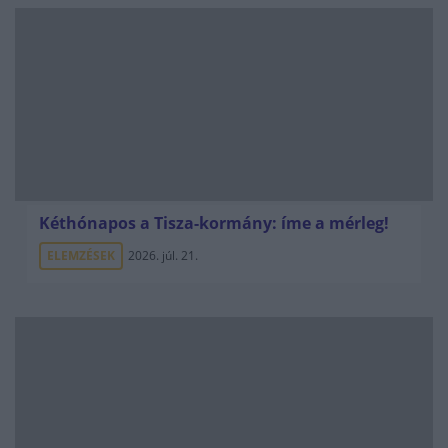
Kéthónapos a Tisza-kormány: íme a mérleg!
ELEMZÉSEK
2026. júl. 21.