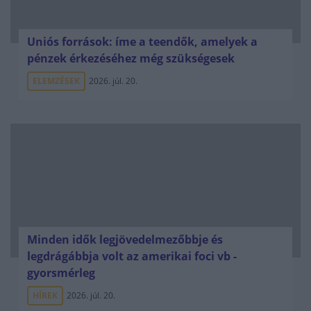
Uniós források: íme a teendők, amelyek a
pénzek érkezéséhez még szükségesek
ELEMZÉSEK
2026. júl. 20.
Minden idők legjövedelmezőbbje és
legdrágábbja volt az amerikai foci vb -
gyorsmérleg
HÍREK
2026. júl. 20.