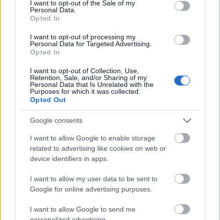
I want to opt-out of the Sale of my
intézheti a család pénzügyeit – derül ki a CIB
Personal Data.
Opted In
Bank megbízásából készített friss
I want to opt-out of processing my
felmérésből, amelyben a többek között a
Personal Data for Targeted Advertising.
Opted In
családok bankszámla-kezelésével, közös
pénzügyeivel kapcsolatos kérdéseket
I want to opt-out of Collection, Use,
Retention, Sale, and/or Sharing of my
Personal Data that Is Unrelated with the
vizsgálták.
Purposes for which it was collected.
Opted Out
Google consents
A családok (beleértve a gyerekeket és a
I want to allow Google to enable storage
related to advertising like cookies on web or
nagyszülőket is) 36 százaléka nem ugyanannál
device identifiers in apps.
a pénzintézetnél vezetik a családtagok
I want to allow my user data to be sent to
számláit, négynél több bankszámla a családok
Google for online advertising purposes.
17%-ára jellemző, és megfigyelhető, hogy ahol
I want to allow Google to send me
sok a számla, azokat különböző bankoknál is
personalized advertising.