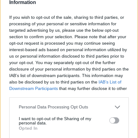
Information
Mennyit fizetünk rá
If you wish to opt-out of the sale, sharing to third parties, or
processing of your personal or sensitive information for
átlagosan, és hogyan
targeted advertising by us, please use the below opt-out
section to confirm your selection. Please note that after your
csökkenthetők a banki
opt-out request is processed you may continue seeing
költségek
interest-based ads based on personal information utilized by
us or personal information disclosed to third parties prior to
your opt-out. You may separately opt-out of the further
PÉNZÜGY
2024. DEC. 30.
NÖVEKEDÉS.HU
disclosure of your personal information by third parties on the
IAB’s list of downstream participants. This information may
also be disclosed by us to third parties on the
IAB’s List of
Downstream Participants
that may further disclose it to other
third parties.
Please note that this website/app uses one or more Google
Personal Data Processing Opt Outs
services and may gather and store information including but
A legtöbben akkor váltanának bankot, ha
not limited to your visit or usage behaviour. You may click to
I want to opt-out of the Sharing of my
csökkenthetik a költségeket (46%), de 11%-
personal data.
grant or deny consent to Google and its third-party tags to
Opted In
use your data for below specified purposes in below Google
nak az is elegendő indok, ha könnyebben
consent section.