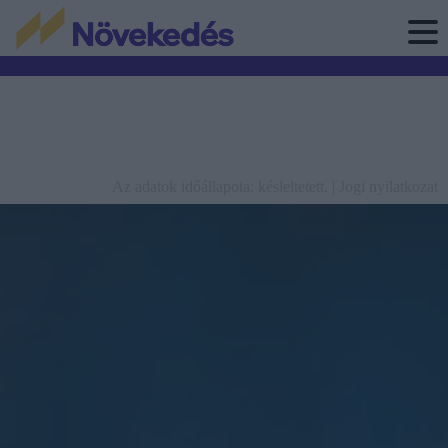
Az adatok időállapota: késleltetett. |
Jogi nyilatkozat