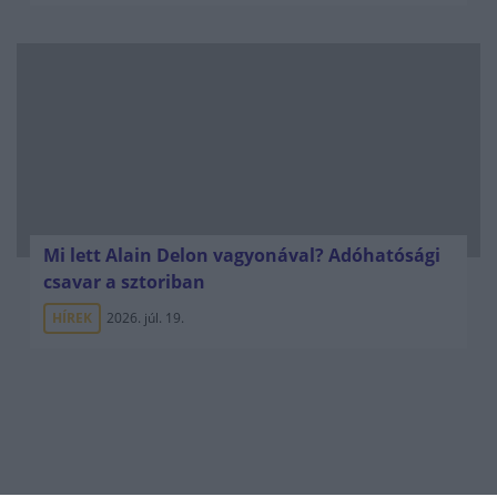
Mi lett Alain Delon vagyonával? Adóhatósági
csavar a sztoriban
HÍREK
2026. júl. 19.