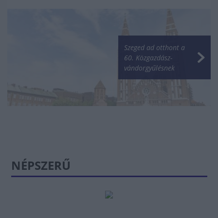
Szeged ad otthont a
60. Közgazdász-
vándorgyűlésnek
NÉPSZERŰ