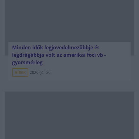
Minden idők legjövedelmezőbbje és
legdrágábbja volt az amerikai foci vb -
gyorsmérleg
HÍREK
2026. júl. 20.