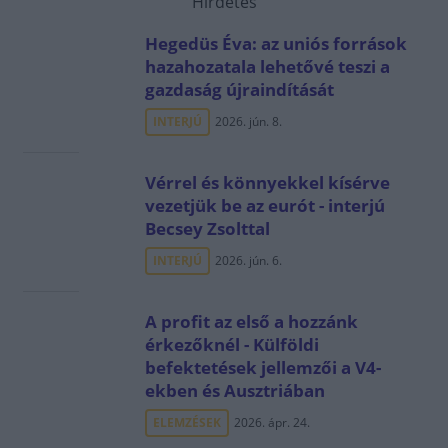
Hirdetés
Hegedüs Éva: az uniós források
hazahozatala lehetővé teszi a
gazdaság újraindítását
INTERJÚ
2026. jún. 8.
Vérrel és könnyekkel kísérve
vezetjük be az eurót - interjú
Becsey Zsolttal
INTERJÚ
2026. jún. 6.
A profit az első a hozzánk
érkezőknél - Külföldi
befektetések jellemzői a V4-
ekben és Ausztriában
ELEMZÉSEK
2026. ápr. 24.