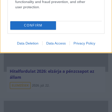
functionality and fraud prevention, and other
user protection.
NÉPSZERŰ
CONFIRM
Data Deletion
Data Access
Privacy Policy
Hitelfordulat 2026: elzárja a pénzcsapot az
állam
ELEMZÉSEK
2026. júl. 22.