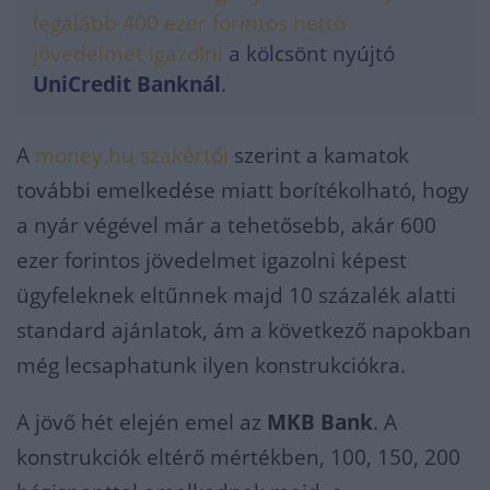
legalább 400 ezer forintos nettó
jövedelmet igazolni
a kölcsönt nyújtó
UniCredit Banknál
.
A
money.hu szakértői
szerint a kamatok
további emelkedése miatt borítékolható, hogy
a nyár végével már a tehetősebb, akár 600
ezer forintos jövedelmet igazolni képest
ügyfeleknek eltűnnek majd 10 százalék alatti
standard ajánlatok, ám a következő napokban
még lecsaphatunk ilyen konstrukciókra.
A jövő hét elején emel az
MKB Bank
. A
konstrukciók eltérő mértékben, 100, 150, 200