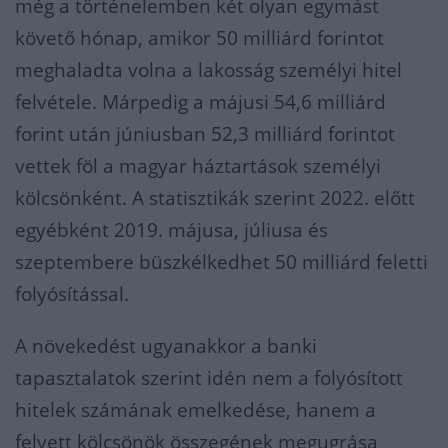
még a történelemben két olyan egymást
követő hónap, amikor 50 milliárd forintot
meghaladta volna a lakosság személyi hitel
felvétele. Márpedig a májusi 54,6 milliárd
forint után júniusban 52,3 milliárd forintot
vettek föl a magyar háztartások személyi
kölcsönként. A statisztikák szerint 2022. előtt
egyébként 2019. májusa, júliusa és
szeptembere büszkélkedhet 50 milliárd feletti
folyósítással.
A növekedést ugyanakkor a banki
tapasztalatok szerint idén nem a folyósított
hitelek számának emelkedése, hanem a
felvett kölcsönök összegének megugrása