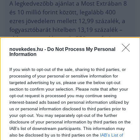
A legkedvezőbb ajánlat a Most Extrában 8
és 10 millió forint között, legalább 400
ezres jövedelem mellett 12,99 százalék, a
fogyasztóbarát hitelben 13,19 százalék –
ehhez ugyanakkor már 250 ezer forintos
jövedelem igazolása is elég.
novekedes.hu -
Do Not Process My Personal
Information
Augusztus 5-től a személyi kölcsönök kamata
If you wish to opt-out of the sale, sharing to third parties, or
processing of your personal or sensitive information for
1,24 százalékponttal nőtt a
MagNet Banknál
,
targeted advertising by us, please use the below opt-out
ami azt jelenti, hogy a pénzintézetnél
section to confirm your selection. Please note that after your
opt-out request is processed you may continue seeing
standard személyi kölcsönt 15,69-23,69
interest-based ads based on personal information utilized by
százalékos kamaton kaphatunk. A felújítási és
us or personal information disclosed to third parties prior to
your opt-out. You may separately opt-out of the further
zöld hitelcél esetén a minimum kamat ennél
disclosure of your personal information by third parties on the
2-4 százalékkal kisebb lehet
IAB’s list of downstream participants. This information may
also be disclosed by us to third parties on the
IAB’s List of
jövedelemkategória és összeg alapján. Aki