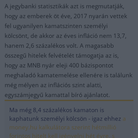
A jegybanki statisztikák azt is megmutatják,
hogy az emberek öt éve, 2017 nyarán vettek
fel ugyanilyen kamatszinten személyi
kölcsönt, de akkor az éves infláció nem 13,7,
hanem 2,6 százalékos volt. A magasabb
összegű hitelek felvételét támogatja az is,
hogy az MNB nyár eleji 400 bázispontot
meghaladó kamatemelése ellenére is találunk
még mélyen az inflációs szint alatti,
egyszámjegyű kamattal bíró ajánlatot.
Ma még 8,4 százalékos kamaton is
kaphatunk személyi kölcsön - igaz ehhez
a
money.hu kalkulátora szerint hétmillió
forintos hitelt kell igényelni hét évre, s