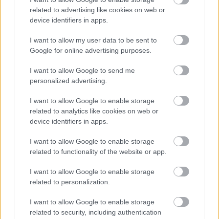
related to advertising like cookies on web or
Már 14 százalék felett a személyi
device identifiers in apps.
hitelek kamata
Megint személyi hitelekbe menekül a
I want to allow my user data to be sent to
Google for online advertising purposes.
lakosság
Az MKB Bank kínálatában is megjelent
I want to allow Google to send me
personalized advertising.
a Minősített Fogyasztóbarát Személyi
Hitel
I want to allow Google to enable storage
related to analytics like cookies on web or
Január 25-től megkezdi a minősített
device identifiers in apps.
fogyasztóbarát személyi hitel
értékesítését a Budapest Bank
I want to allow Google to enable storage
related to functionality of the website or app.
ÖSSZES CIKK >
I want to allow Google to enable storage
related to personalization.
I want to allow Google to enable storage
related to security, including authentication