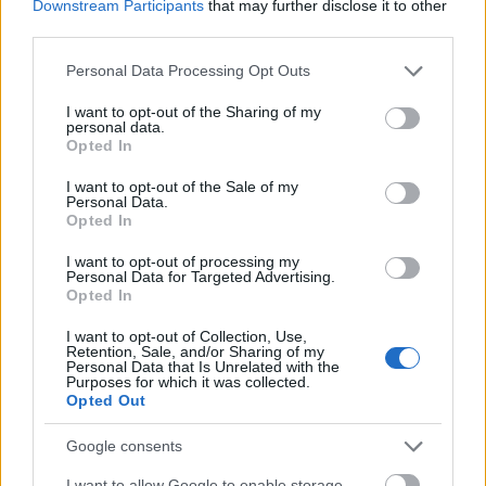
Downstream Participants
that may further disclose it to other
pedig autóvásárlási céllal akar a MagNet
third parties.
Banknál személyi kölcsönt felvenni és
Please note that this website/app uses one or more Google
Personal Data Processing Opt Outs
services and may gather and store information including but
csoportos beszedéssel fizetne, az Jövedelem2
not limited to your visit or usage behaviour. You may click to
I want to opt-out of the Sharing of my
kategóriában 11,69 százalékos kamat mellett
personal data.
grant or deny consent to Google and its third-party tags to
Opted In
use your data for below specified purposes in below Google
törlesztheti a 3,3-8 millió forintos kölcsönét.
consent section.
I want to opt-out of the Sale of my
Personal Data.
BANK
KAMAT
MONEY.HU
Opted In
SZEMÉLYI HITEL
HITELKALKULÁTOR
I want to opt-out of processing my
Personal Data for Targeted Advertising.
Opted In
KAPCSOLÓDÓ CIKKEK A TÉMÁBAN
I want to opt-out of Collection, Use,
Retention, Sale, and/or Sharing of my
személyi hitel piac
Personal Data that Is Unrelated with the
Purposes for which it was collected.
Opted Out
money.hu: Visszafogott
kamatemelésekkel indul a nyári
Google consents
személyi hitel szezon
I want to allow Google to enable storage