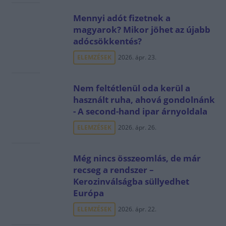
Mennyi adót fizetnek a
magyarok? Mikor jöhet az újabb
adócsökkentés?
ELEMZÉSEK
2026. ápr. 23.
Nem feltétlenül oda kerül a
használt ruha, ahová gondolnánk
- A second-hand ipar árnyoldala
ELEMZÉSEK
2026. ápr. 26.
Még nincs összeomlás, de már
recseg a rendszer –
Kerozinválságba süllyedhet
Európa
ELEMZÉSEK
2026. ápr. 22.