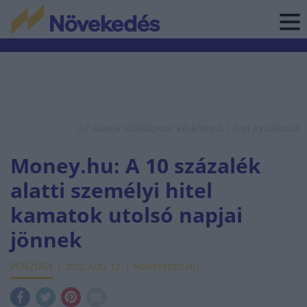
Az adatok időállapota: késleltetett. |
Jogi nyilatkozat
Money.hu: A 10 százalék
alatti személyi hitel
kamatok utolsó napjai
jönnek
PÉNZÜGY
2022. AUG. 12.
NÖVEKEDÉS.HU