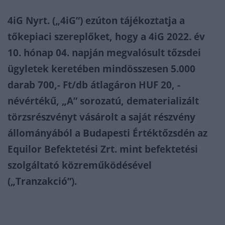
4iG Nyrt. („4iG”) ezúton tájékoztatja a
tőkepiaci szereplőket, hogy a 4iG 2022. év
10. hónap 04. napján megvalósult tőzsdei
ügyletek keretében mindösszesen 5.000
darab 700,- Ft/db átlagáron HUF 20, -
névértékű, „A” sorozatú, dematerializált
törzsrészvényt vásárolt a saját részvény
állományából a Budapesti Értéktőzsdén az
Equilor Befektetési Zrt. mint befektetési
szolgáltató közreműködésével
(„Tranzakció”).