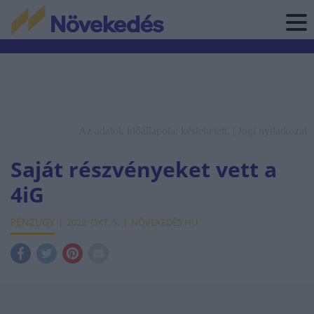
Az adatok időállapota: késleltetett. |
Jogi nyilatkozat
Saját részvényeket vett a
4iG
PÉNZÜGY
2022. OKT. 5.
NÖVEKEDÉS.HU