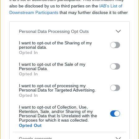
also be disclosed by us to third parties on the
IAB’s List of
Downstream Participants
that may further disclose it to other
third parties.
Please note that this website/app uses one or more Google
Personal Data Processing Opt Outs
Mi lett Alain Delon vagyonával? Adóhatósági
services and may gather and store information including but
csavar a sztoriban
not limited to your visit or usage behaviour. You may click to
I want to opt-out of the Sharing of my
personal data.
grant or deny consent to Google and its third-party tags to
HÍREK
2026. júl. 19.
Opted In
use your data for below specified purposes in below Google
consent section.
I want to opt-out of the Sale of my
Personal Data.
Opted In
I want to opt-out of processing my
Personal Data for Targeted Advertising.
Opted In
I want to opt-out of Collection, Use,
Retention, Sale, and/or Sharing of my
Personal Data that Is Unrelated with the
Purposes for which it was collected.
Putyin aláírta a négy
Opted Out
ukrajnai régió
annektálásáról
Google consents