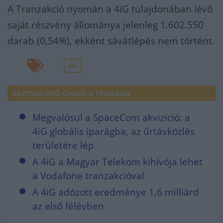
A Tranzakció nyomán a 4iG tulajdonában lévő
saját részvény állománya jelenleg 1.602.550
darab (0,54%), ekként sávátlépés nem történt.
4IG
KAPCSOLÓDÓ CIKKEK A TÉMÁBAN
Megvalósul a SpaceCom akvizíció: a
4iG globális iparágba, az űrtávközlés
területére lép
A 4iG a Magyar Telekom kihívója lehet
a Vodafone tranzakcióval
A 4iG adózott eredménye 1,6 milliárd
az első félévben