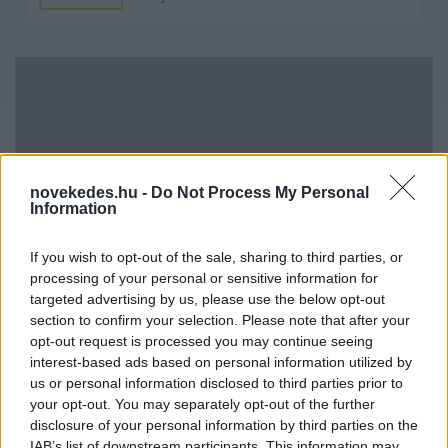
novekedes.hu -
Do Not Process My Personal
Information
Minden idők legjövedelmezőbbje és
legdrágábbja volt az amerikai foci vb -
If you wish to opt-out of the sale, sharing to third parties, or
gyorsmérleg
processing of your personal or sensitive information for
targeted advertising by us, please use the below opt-out
HÍREK
2026. júl. 20.
section to confirm your selection. Please note that after your
opt-out request is processed you may continue seeing
interest-based ads based on personal information utilized by
us or personal information disclosed to third parties prior to
your opt-out. You may separately opt-out of the further
disclosure of your personal information by third parties on the
IAB’s list of downstream participants. This information may