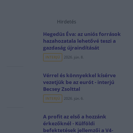
Hirdetés
Hegedüs Éva: az uniós források
hazahozatala lehetővé teszi a
gazdaság újraindítását
INTERJÚ
2026. jún. 8.
Vérrel és könnyekkel kísérve
vezetjük be az eurót - interjú
Becsey Zsolttal
INTERJÚ
2026. jún. 6.
A profit az első a hozzánk
érkezőknél - Külföldi
befektetések jellemzői a V4-