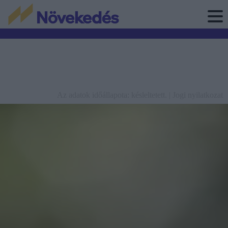
Az adatok időállapota: késleltetett. |
Jogi nyilatkozat