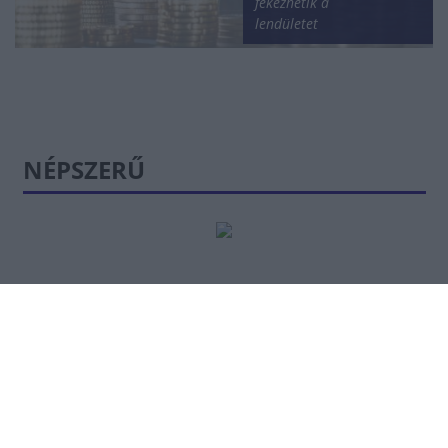
fékezhetik a
lendületet
NÉPSZERŰ