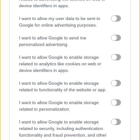
device identifiers in apps.
I want to allow my user data to be sent to
A tervek szerint ezt az új tanácsadói hálózatot
Google for online advertising purposes.
a 2026–29-es üzleti tervidőszak végére a
I want to allow Google to send me
personalized advertising.
divízió további országaira (Horvátország,
Szerbia, Szlovénia, Románia, Albánia, Bosznia-
I want to allow Google to enable storage
related to analytics like cookies on web or
Hercegovina, Moldova, Ukrajna, Cseh
device identifiers in apps.
Köztársaság, Egyiptom) is kiterjesztik az Intesa
I want to allow Google to enable storage
Sanpaolo vezérigazgatója, Carlo Messina által
related to functionality of the website or app.
bemutatott tervnek megfelelően.
I want to allow Google to enable storage
related to personalization.
Továbbá az Intesa Sanpaolo Csoport Közép-
Kelet-Európában és Egyiptomban megújítja
I want to allow Google to enable storage
related to security, including authentication
prémium ügyfeleknek szóló tanácsadási
functionality and fraud prevention, and other