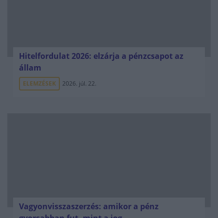
Hitelfordulat 2026: elzárja a pénzcsapot az
állam
ELEMZÉSEK
2026. júl. 22.
Vagyonvisszaszerzés: amikor a pénz