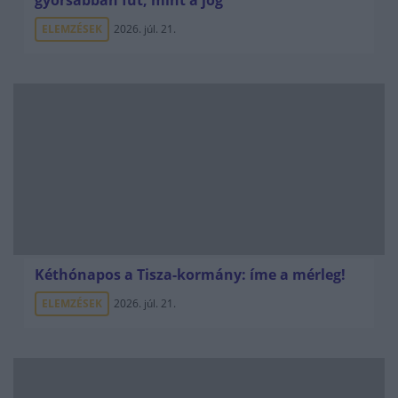
gyorsabban fut, mint a jog
ELEMZÉSEK
2026. júl. 21.
Kéthónapos a Tisza-kormány: íme a mérleg!
ELEMZÉSEK
2026. júl. 21.