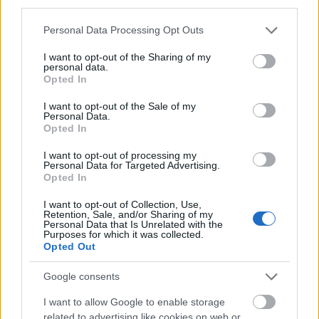
third parties.
PÉNZÜGY
2026. JÚL. 8.
NÖVEKEDÉS.HU
Please note that this website/app uses one or more Google
Personal Data Processing Opt Outs
services and may gather and store information including but
not limited to your visit or usage behaviour. You may click to
I want to opt-out of the Sharing of my
personal data.
grant or deny consent to Google and its third-party tags to
Opted In
use your data for below specified purposes in below Google
consent section.
I want to opt-out of the Sale of my
Personal Data.
Magyarországon és Szlovákiában már
Opted In
bevezetés alatt az Intesa Sanpaolo
I want to opt-out of processing my
Nemzetközi Banki Divíziójának új
Personal Data for Targeted Advertising.
Opted In
tanácsadói hálózata, ami lehetővé teszi az
I want to opt-out of Collection, Use,
ügyfelek igényeihez igazodó rugalmasabb
Retention, Sale, and/or Sharing of my
Personal Data that Is Unrelated with the
kiszolgálást az Olaszországban már több,
Purposes for which it was collected.
Opted Out
mint 50 éves tapasztalattal működő
Google consents
Fideuram-modell alapján - derül ki a CIB
közleményéből.
I want to allow Google to enable storage
related to advertising like cookies on web or