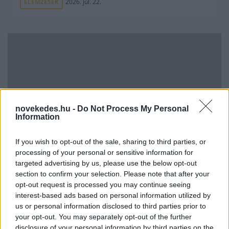
ELEMZÉSEK
2026. júl. 22.
novekedes.hu -
Do Not Process My Personal
Information
Vagyonvisszaszerzés: amikor a pénz
If you wish to opt-out of the sale, sharing to third parties, or
gyorsabban fut, mint a jog
processing of your personal or sensitive information for
ELEMZÉSEK
2026. júl. 21.
targeted advertising by us, please use the below opt-out
section to confirm your selection. Please note that after your
opt-out request is processed you may continue seeing
interest-based ads based on personal information utilized by
us or personal information disclosed to third parties prior to
your opt-out. You may separately opt-out of the further
disclosure of your personal information by third parties on the