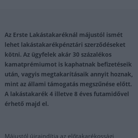
Az Erste Lakástakaréknál májustól ismét
lehet lakástakarékpénztári szerződéseket
kötni. Az ügyfelek akár 30 százalékos
kamatprémiumot is kaphatnak befizetéseik
után, vagyis megtakarításaik annyit hoznak,
mint az állami támogatás megszűnése előtt.
A lakástakarék 4 illetve 8 éves futamidővel
érhető majd el.
Májustól újraindítja az előtakarékossági