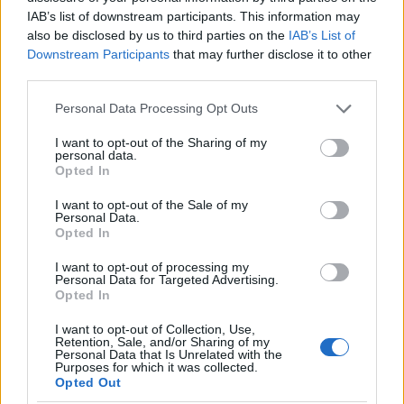
IAB’s list of downstream participants. This information may
also be disclosed by us to third parties on the
IAB’s List of
Downstream Participants
that may further disclose it to other
third parties.
Please note that this website/app uses one or more Google
Personal Data Processing Opt Outs
services and may gather and store information including but
Kéthónapos a Tisza-kormány: íme a mérleg!
not limited to your visit or usage behaviour. You may click to
I want to opt-out of the Sharing of my
personal data.
ELEMZÉSEK
2026. júl. 21.
grant or deny consent to Google and its third-party tags to
Opted In
use your data for below specified purposes in below Google
consent section.
I want to opt-out of the Sale of my
Personal Data.
Opted In
I want to opt-out of processing my
Personal Data for Targeted Advertising.
Opted In
I want to opt-out of Collection, Use,
Retention, Sale, and/or Sharing of my
Personal Data that Is Unrelated with the
Purposes for which it was collected.
Uniós források: íme a teendők, amelyek a
Opted Out