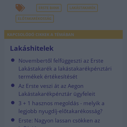
ERSTE BANK
LAKÁSTAKARÉK
ELŐTAKARÉKOSSÁG
KAPCSOLÓDÓ CIKKEK A TÉMÁBAN
Lakáshitelek
Novembertől felfüggeszti az Erste
Lakástakarék a lakástakarékpénztári
termékek értékesítését
Az Erste veszi át az Aegon
Lakástakarékpénztár ügyfeleit
3 + 1 hasznos megoldás - melyik a
legjobb nyugdíj-előtakarékosság?
Erste: Nagyon lassan csökken az