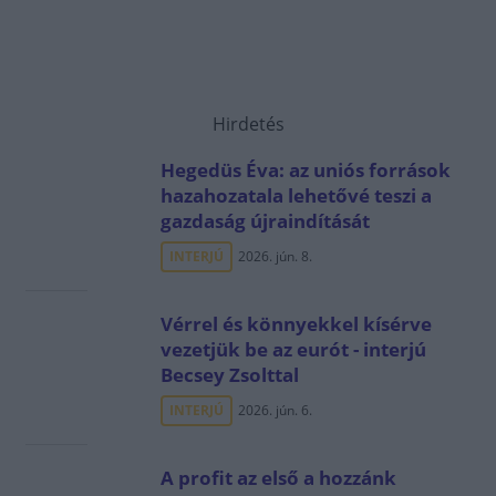
Hirdetés
Hegedüs Éva: az uniós források
hazahozatala lehetővé teszi a
gazdaság újraindítását
INTERJÚ
2026. jún. 8.
Vérrel és könnyekkel kísérve
vezetjük be az eurót - interjú
Becsey Zsolttal
INTERJÚ
2026. jún. 6.
A profit az első a hozzánk