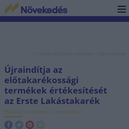
Az adatok időállapota: késleltetett. |
Jogi nyilatkozat
Újraindítja az
előtakarékossági
termékek értékesítését
az Erste Lakástakarék
PÉNZÜGY
2023. ÁPR. 12.
NÖVEKEDÉS.HU