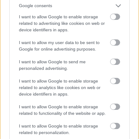
pénzek érkezéséhez még szükségesek
Google consents
ELEMZÉSEK
2026. júl. 20.
I want to allow Google to enable storage
related to advertising like cookies on web or
device identifiers in apps.
I want to allow my user data to be sent to
Google for online advertising purposes.
I want to allow Google to send me
personalized advertising.
Minden idők legjövedelmezőbbje és
I want to allow Google to enable storage
related to analytics like cookies on web or
legdrágábbja volt az amerikai foci vb -
device identifiers in apps.
gyorsmérleg
HÍREK
2026. júl. 20.
I want to allow Google to enable storage
related to functionality of the website or app.
I want to allow Google to enable storage
related to personalization.