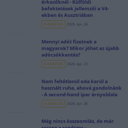
érkezőknél - Külföldi
befektetések jellemzői a V4-
ekben és Ausztriában
ELEMZÉSEK
2026. ápr. 24.
Mennyi adót fizetnek a
magyarok? Mikor jöhet az újabb
adócsökkentés?
ELEMZÉSEK
2026. ápr. 23.
Nem feltétlenül oda kerül a
használt ruha, ahová gondolnánk
- A second-hand ipar árnyoldala
ELEMZÉSEK
2026. ápr. 26.
Még nincs összeomlás, de már
recseg a rendszer –