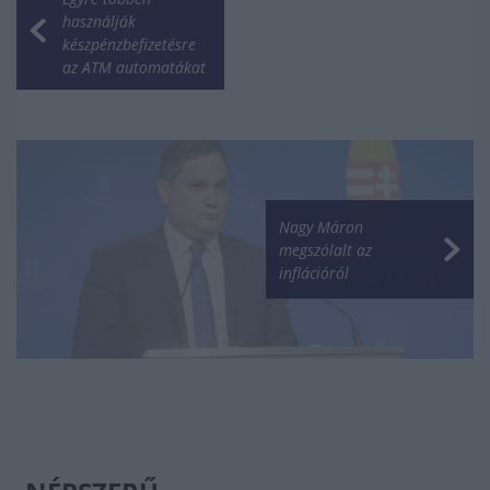
használják
készpénzbefizetésre
az ATM automatákat
Nagy Máron
megszólalt az
inflációról