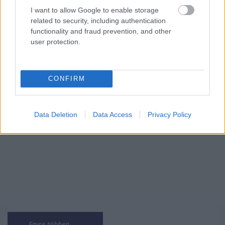
I want to allow Google to enable storage
related to security, including authentication
functionality and fraud prevention, and other
user protection.
Mi lett Alain Delon vagyonával? Adóhatósági
CONFIRM
csavar a sztoriban
HÍREK
2026. júl. 19.
Data Deletion
Data Access
Privacy Policy
Egyre többen