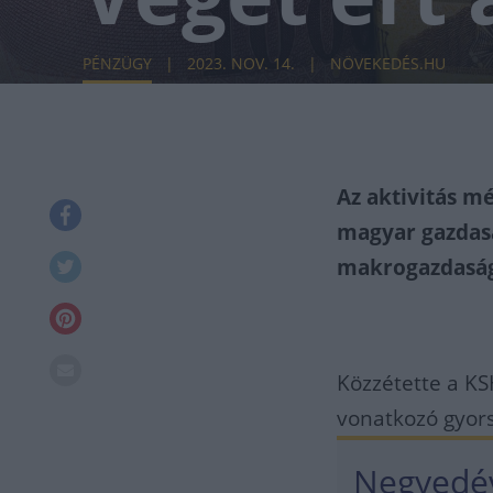
PÉNZÜGY
2023. NOV. 14.
NÖVEKEDÉS.HU
Az aktivitás m
magyar gazdasá
makrogazdaság
Közzétette a K
vonatkozó gyors
Negyedév