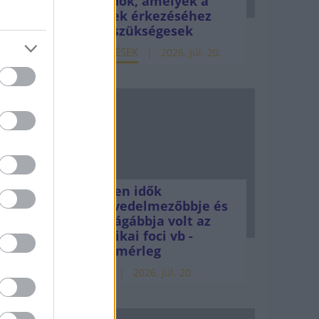
teendők, amelyek a
lis
pénzek érkezéséhez
még szükségesek
ELEMZÉSEK
2026. júl. 20.
te
Minden idők
legjövedelmezőbbje és
legdrágábbja volt az
amerikai foci vb -
gyorsmérleg
HÍREK
2026. júl. 20.