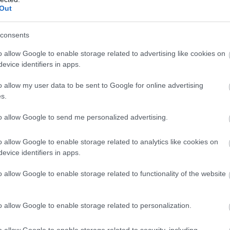
a. Mindemellett a meglehetősen visszafogott globá
Out
tatja a jelentős hazai kapacitásbővítések
consents
einek kiaknázását - összegezte Nagy János, az Ers
o allow Google to enable storage related to advertising like cookies on
asági elemzője.
evice identifiers in apps.
ERSTE
ERSTE BANK
NAGY JÁNOS
ELEMZŐI KÖZLEMÉNY
o allow my user data to be sent to Google for online advertising
s.
to allow Google to send me personalized advertising.
EK A TÉMÁBAN
o allow Google to enable storage related to analytics like cookies on
evice identifiers in apps.
várva várt fordulat a GDP-ben, de így is mínuszos
v egésze - Háttér
o allow Google to enable storage related to functionality of the website
o allow Google to enable storage related to personalization.
o allow Google to enable storage related to security, including