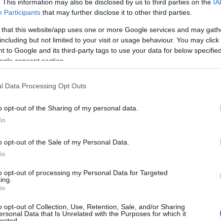
. This information may also be disclosed by us to third parties on the
IA
ok hozzáadott értékének mérséklődését részben
Participants
that may further disclose it to other third parties.
 humánegészségügyi, szociális ellátás nemzetgazd
 that this website/app uses one or more Google services and may gath
ekedése.
including but not limited to your visit or usage behaviour. You may click 
 to Google and its third-party tags to use your data for below specifi
ogle consent section.
lypontján a hivatalos adatok fényében túljutott a
tekintve a továbbra masszív bérkiáramlás párosul
l Data Processing Opt Outs
nflációs környezettel a fogyasztás beindulását
o opt-out of the Sharing of my personal data.
 az előttünk álló időszakban. A
In
nyezet fokozatos mérséklődése
o opt-out of the Sale of my Personal Data.
In
si hajlandóság lassú visszaépül
to opt-out of processing my Personal Data for Targeted
ing.
re.
In
o opt-out of Collection, Use, Retention, Sale, and/or Sharing
ontos szerep hárulna a még mindig bizonytalan so
ersonal Data that Is Unrelated with the Purposes for which it
lected.