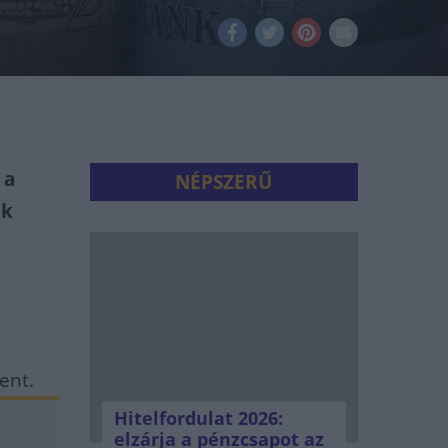
 a
NÉPSZERŰ
nk
ent.
Hitelfordulat 2026:
elzárja a pénzcsapot az