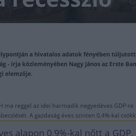
élypontján a hivatalos adatok fényében túljutott
g - írja közleményében Nagy János az Erste Ba
i elemzője.
SH ma reggel az idei harmadik negyedéves GDP-re
becslését. A gazdaság éves szinten 0,4%-kal csökk
es alapon 0,9%-kal nőtt a GDP,