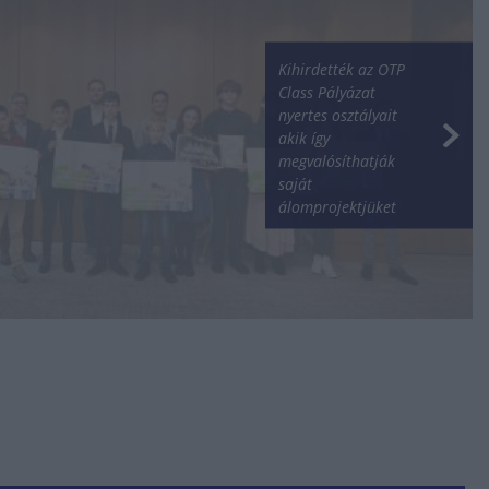
Kihirdették az OTP
Class Pályázat
nyertes osztályait
akik így
megvalósíthatják
saját
álomprojektjüket