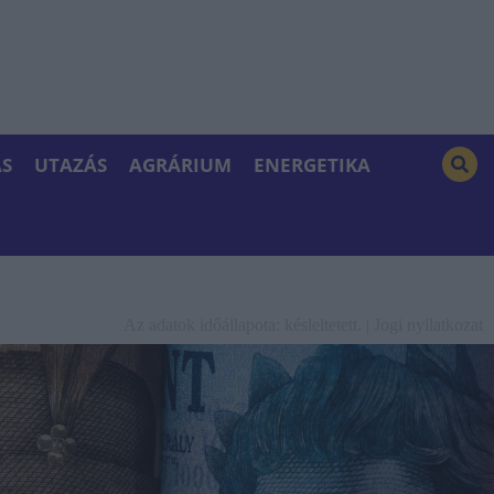
S
UTAZÁS
AGRÁRIUM
ENERGETIKA
Az adatok időállapota: késleltetett. |
Jogi nyilatkozat