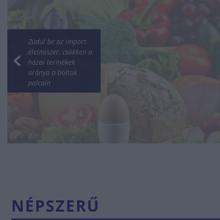
Zúdul be az import
élelmiszer, csökken a
hazai termékek
aránya a boltok
polcain
NÉPSZERŰ