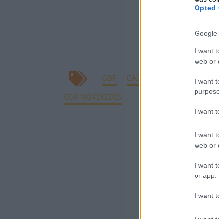
uniós forrásokr
Opted 
gazdaság hátrál
Google 
exportlehetőség
I want t
Bank makrogazd
web or d
GDP
GAZDASÁGI NÖVEKEDÉS
I want t
purpose
GDP NÖVEKEDÉS
I want 
KAPCSOLÓDÓ CIKK
I want t
web or d
Megvan a 
lehet az é
I want t
or app.
I want t
I want t