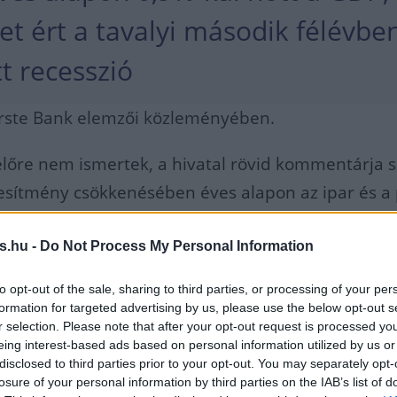
et ért a tavalyi második félévbe
t recesszió
 Erste Bank elemzői közleményében.
előre nem ismertek, a hivatal rövid kommentárja s
jesítmény csökkenésében éves alapon az ipar és a 
utóbbin belül főként a kereskedelem, illetve a
szaki és adminisztratív tevékenység visszaesése
s.hu -
Do Not Process My Personal Information
nagyobb szerepet.
to opt-out of the sale, sharing to third parties, or processing of your per
formation for targeted advertising by us, please use the below opt-out s
nést a mezőgazdaság jó
r selection. Please note that after your opt-out request is processed y
eing interest-based ads based on personal information utilized by us or
ménye mérsékelte.
disclosed to third parties prior to your opt-out. You may separately opt-
losure of your personal information by third parties on the IAB’s list of