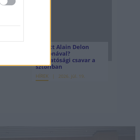
Mi lett Alain Delon
vagyonával?
Adóhatósági csavar a
sztoriban
HÍREK
2026. júl. 19.