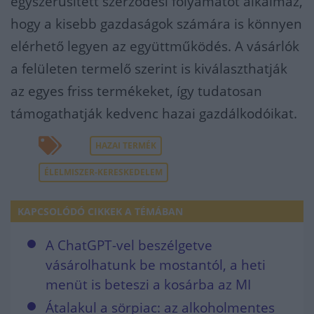
egyszerűsített szerződési folyamatot alkalmaz,
hogy a kisebb gazdaságok számára is könnyen
elérhető legyen az együttműködés. A vásárlók
a felületen termelő szerint is kiválaszthatják
az egyes friss termékeket, így tudatosan
támogathatják kedvenc hazai gazdálkodóikat.
HAZAI TERMÉK
ÉLELMISZER-KERESKEDELEM
KAPCSOLÓDÓ CIKKEK A TÉMÁBAN
A ChatGPT-vel beszélgetve
vásárolhatunk be mostantól, a heti
menüt is beteszi a kosárba az MI
Átalakul a sörpiac: az alkoholmentes