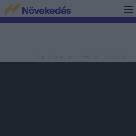
Az adatok időállapota: késleltetett. |
Jogi nyilatkozat