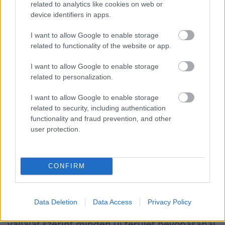
related to analytics like cookies on web or
földrajzi terjeszkedés révén idén is hasonló
device identifiers in apps.
növekedési ütemre számít.
I want to allow Google to enable storage
related to functionality of the website or app.
A
Kifli.hu
mai eseményén Szabó Dániel
ügyvezető ismertette a vállalat tavalyi
I want to allow Google to enable storage
related to personalization.
eredményeit és az idei terveket.
I want to allow Google to enable storage
related to security, including authentication
Budapesten a megrendelések akár 90
functionality and fraud prevention, and other
percen belül megérkeznek, miközben a
user protection.
vásárlók 15 perces idősávot választhatnak
az átvételhez.
CONFIRM
A fővároson kívül a kiszállítási időablak a
Data Deletion
Data Access
Privacy Policy
nagyobb távolságok miatt hosszabb, de a
vállalat szerint minden új terület bevonásánál