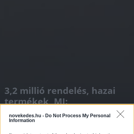
3,2 millió rendelés, hazai
termékek, MI:
rekordforgalommal zárt
novekedes.hu -
Do Not Process My Personal
a Kifli.hu, ahol szóban is
Information
rendelhetünk