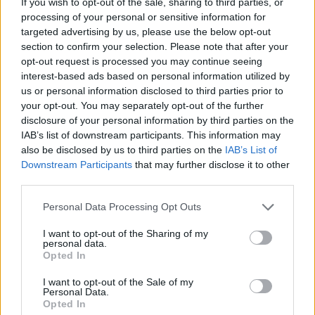
If you wish to opt-out of the sale, sharing to third parties, or
processing of your personal or sensitive information for
targeted advertising by us, please use the below opt-out
VÁLLALKOZÁS
2026. JÚL. 8.
HENCZI BERNADETT
section to confirm your selection. Please note that after your
opt-out request is processed you may continue seeing
interest-based ads based on personal information utilized by
us or personal information disclosed to third parties prior to
your opt-out. You may separately opt-out of the further
disclosure of your personal information by third parties on the
IAB’s list of downstream participants. This information may
also be disclosed by us to third parties on the
IAB’s List of
A rovat támogatója:
Downstream Participants
that may further disclose it to other
third parties.
Please note that this website/app uses one or more Google
Personal Data Processing Opt Outs
services and may gather and store information including but
Rekormagas forgalommal zárta a tavalyi
not limited to your visit or usage behaviour. You may click to
I want to opt-out of the Sharing of my
personal data.
grant or deny consent to Google and its third-party tags to
évet a Kifli.hu élelmiszer-kereskedő vállalat,
Opted In
use your data for below specified purposes in below Google
amely mesterséges intelligenciával és
consent section.
I want to opt-out of the Sale of my
Personal Data.
rengeteg hazai termékkel készül a
Opted In