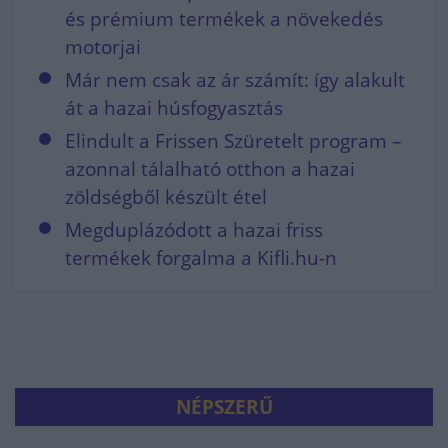
és prémium termékek a növekedés
motorjai
Már nem csak az ár számít: így alakult
át a hazai húsfogyasztás
Elindult a Frissen Szüretelt program –
azonnal tálalható otthon a hazai
zöldségből készült étel
Megduplázódott a hazai friss
termékek forgalma a Kifli.hu-n
NÉPSZERŰ