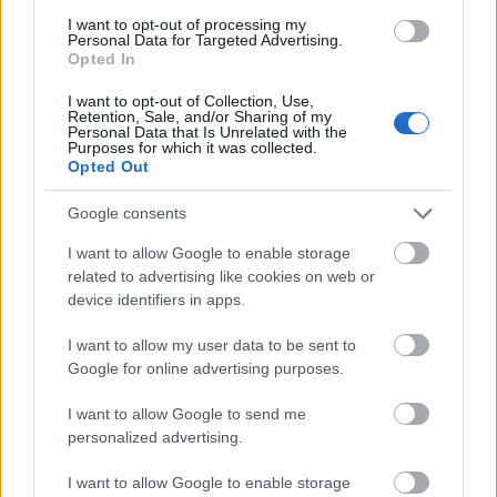
következő ugrásra. Budapesten a
I want to opt-out of processing my
megrendelések másfél órán belül
Personal Data for Targeted Advertising.
Opted In
megérkezhetnek, 15 perces idősávot
I want to opt-out of Collection, Use,
választhatunk az átvételre. Balatonon
Retention, Sale, and/or Sharing of my
Personal Data that Is Unrelated with the
jelentősen bővült a jelenlét, miközben
Purposes for which it was collected.
Opted Out
szóban is leadhatjuk a rendelésünket.
Google consents
I want to allow Google to enable storage
related to advertising like cookies on web or
Tavaly 27 százalékkal növelte rendeléseinek
device identifiers in apps.
számát az élelmiszer áruház, miközben
I want to allow my user data to be sent to
árbevétele mintegy 25 százalékkal
Google for online advertising purposes.
emelkedett. A társaság az automatizált
I want to allow Google to send me
personalized advertising.
logisztikai fejlesztések, a
mesterséges
intelligenciára épülő szolgáltatások
és a
I want to allow Google to enable storage