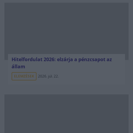
Hitelfordulat 2026: elzárja a pénzcsapot az
állam
ELEMZÉSEK
2026. júl. 22.