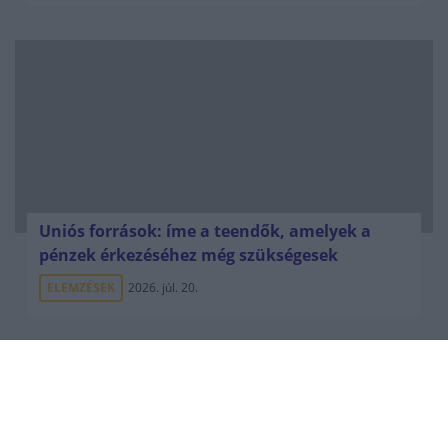
Uniós források: íme a teendők, amelyek a
pénzek érkezéséhez még szükségesek
ELEMZÉSEK
2026. júl. 20.