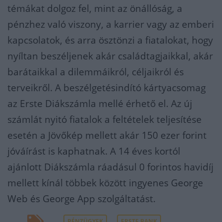
témákat dolgoz fel, mint az önállóság, a
pénzhez való viszony, a karrier vagy az emberi
kapcsolatok, és arra ösztönzi a fiatalokat, hogy
nyíltan beszéljenek akár családtagjaikkal, akár
barátaikkal a dilemmáikról, céljaikról és
terveikről. A beszélgetésindító kártyacsomag
az Erste Diákszámla mellé érhető el. Az új
számlát nyitó fiatalok a feltételek teljesítése
esetén a Jövőkép mellett akár 150 ezer forint
jóváírást is kaphatnak. A 14 éves kortól
ajánlott Diákszámla ráadásul 0 forintos havidíj
mellett kínál többek között ingyenes George
Web és George App szolgáltatást.
PÉNZÜGYEK
ERSTE BANK