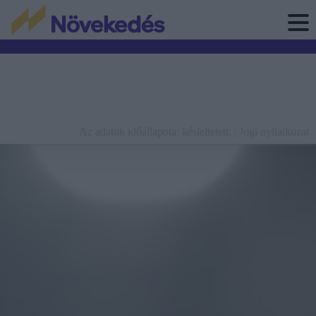
Az adatok időállapota: késleltetett. |
Jogi nyilatkozat