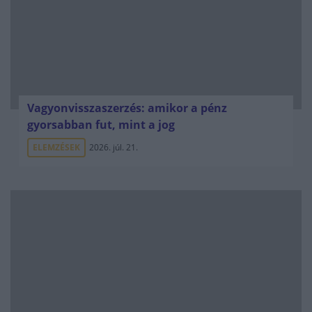
Vagyonvisszaszerzés: amikor a pénz
gyorsabban fut, mint a jog
ELEMZÉSEK
2026. júl. 21.