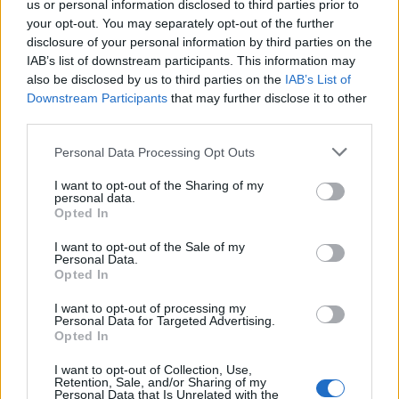
us or personal information disclosed to third parties prior to
your opt-out. You may separately opt-out of the further
disclosure of your personal information by third parties on the
IAB’s list of downstream participants. This information may
Az egyetemisták és főiskolások közül most
also be disclosed by us to third parties on the
IAB’s List of
Downstream Participants
that may further disclose it to other
még csak kevesen elégedettek az anyagi
third parties.
helyzetükkel, a többségük mégis optimista.
Please note that this website/app uses one or more Google
Personal Data Processing Opt Outs
Az Erste és a HÖOK közös kutatása szerint
services and may gather and store information including but
not limited to your visit or usage behaviour. You may click to
I want to opt-out of the Sharing of my
pénzügyi kérdésekkel kapcsolatban sok
personal data.
grant or deny consent to Google and its third-party tags to
Opted In
bennük a bizonytalanság, amihez az is
use your data for below specified purposes in below Google
consent section.
I want to opt-out of the Sale of my
hozzájárulhat, hogy keveset beszélgetnek
Personal Data.
Opted In
ezekről a témákról. Az Erste x Körvonal
beszélgetésindító kártyacsomag segít, hogy
I want to opt-out of processing my
Personal Data for Targeted Advertising.
a fiatalok könnyebben beszéljenek a jövő
Opted In
izgalmas, sokszor szorongató kérdéseiről.
I want to opt-out of Collection, Use,
Retention, Sale, and/or Sharing of my
Personal Data that Is Unrelated with the