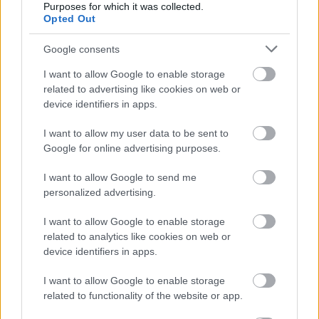
Purposes for which it was collected.
Opted Out
A tanulás mellett sok fontos döntést is meg
Google consents
kell hozniuk a fiataloknak a felsőoktatás évei
I want to allow Google to enable storage
related to advertising like cookies on web or
alatt. Önálló életkezdés, lakhatás,
device identifiers in apps.
munkavállalás, karrier, pénzügyek – olyan
I want to allow my user data to be sent to
kérdések, amelyek meghatározhatják a
Google for online advertising purposes.
jövőjüket. Az Erste és a Hallgatói
I want to allow Google to send me
Önkormányzatok Országos Konferenciája
personalized advertising.
(HÖOK) közös, közel ezer felsőoktatási hallgató
I want to allow Google to enable storage
válaszai alapján készült kutatása szerint sokan
related to analytics like cookies on web or
device identifiers in apps.
elégedetlenek a jelenlegi anyagi helyzetükkel,
pénzügyi kérdésekről pedig viszonylag ritkán
I want to allow Google to enable storage
related to functionality of the website or app.
beszélnek.