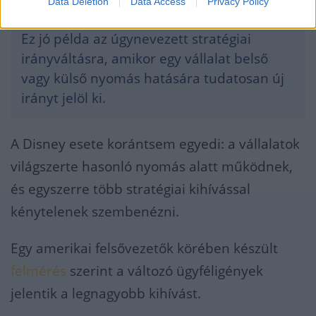
Data Deletion
Data Access
Privacy Policy
Ez jó példa az úgynevezett stratégiai
irányváltásra, amikor egy vállalat belső
vagy külső nyomás hatására tudatosan új
irányt jelöl ki.
A Disney esete korántsem egyedi: a vállalatok
világszerte hasonló nyomás alatt működnek,
és egyszerre több stratégiai kihívással
kénytelenek szembenézni.
Egy amerikai felsővezetők körében készült
felmérés
szerint a változó ügyféligények
jelentik a legnagyobb kihívást.