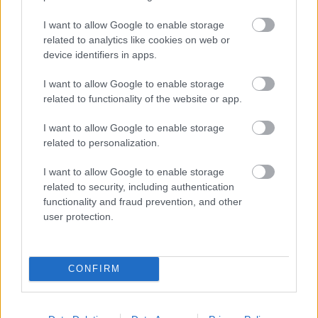
televíziózásra és a kasszasiker mozifilmekre
I want to allow Google to enable storage
épülő üzleti modellje fokozatosan vesztett az
related to analytics like cookies on web or
device identifiers in apps.
erejéből.
I want to allow Google to enable storage
related to functionality of the website or app.
Bár a streamingre való átállás
I want to allow Google to enable storage
elkerülhetetlenné vált, a folyamat a
related to personalization.
vártnál jóval költségesebbnek és
összetettebbnek bizonyult.
I want to allow Google to enable storage
related to security, including authentication
functionality and fraud prevention, and other
Bob Iger 2022-es visszatérését követően
user protection.
átfogó átalakításokba kezdett: költséget
csökkentett, átszervezte a vállalat működését,
CONFIRM
és több korábbi vállalati hagyományt is
felülírt.