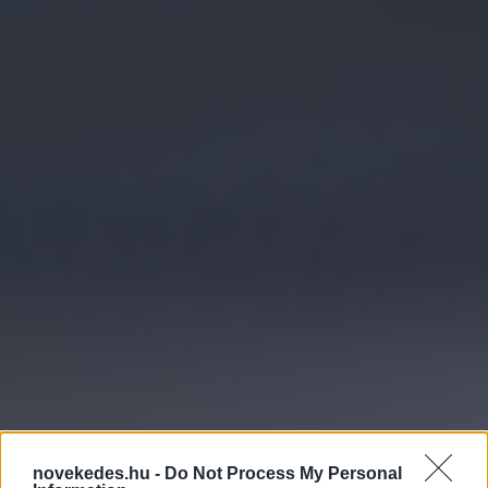
Minden eddiginél
novekedes.hu -
Do Not Process My Personal