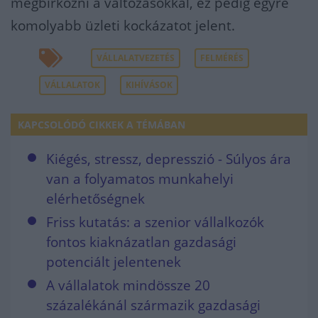
megbirkózni a változásokkal, ez pedig egyre
komolyabb üzleti kockázatot jelent.
VÁLLALATVEZETÉS
FELMÉRÉS
VÁLLALATOK
KIHÍVÁSOK
KAPCSOLÓDÓ CIKKEK A TÉMÁBAN
Kiégés, stressz, depresszió - Súlyos ára
van a folyamatos munkahelyi
elérhetőségnek
Friss kutatás: a szenior vállalkozók
fontos kiaknázatlan gazdasági
potenciált jelentenek
A vállalatok mindössze 20
százalékánál származik gazdasági