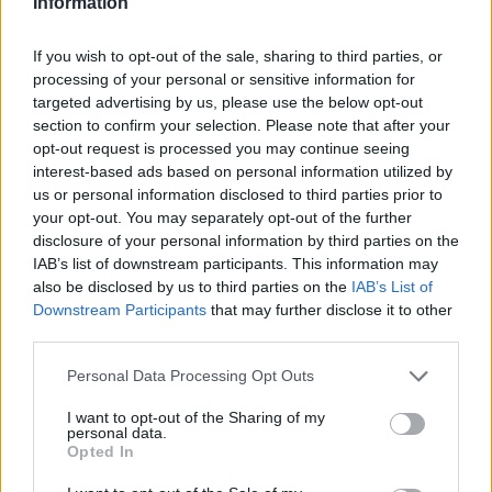
Information
nagyobb nyomás alatt a
If you wish to opt-out of the sale, sharing to third parties, or
vállalatok - az MI csak a
processing of your personal or sensitive information for
jéghegy csúcsa
targeted advertising by us, please use the below opt-out
section to confirm your selection. Please note that after your
opt-out request is processed you may continue seeing
VÁLLALKOZÁS
2026. JÚN. 7.
BERSZÁN FANNI
interest-based ads based on personal information utilized by
us or personal information disclosed to third parties prior to
your opt-out. You may separately opt-out of the further
disclosure of your personal information by third parties on the
IAB’s list of downstream participants. This information may
also be disclosed by us to third parties on the
IAB’s List of
Downstream Participants
that may further disclose it to other
third parties.
A rovat támogatója:
Please note that this website/app uses one or more Google
Personal Data Processing Opt Outs
services and may gather and store information including but
not limited to your visit or usage behaviour. You may click to
I want to opt-out of the Sharing of my
personal data.
grant or deny consent to Google and its third-party tags to
Opted In
use your data for below specified purposes in below Google
A vállalatokra manapság szinte minden
consent section.