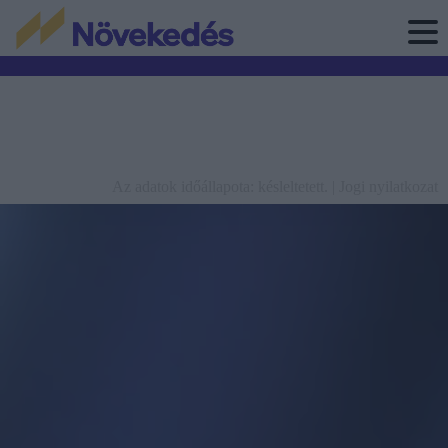
Az adatok időállapota: késleltetett. |
Jogi nyilatkozat