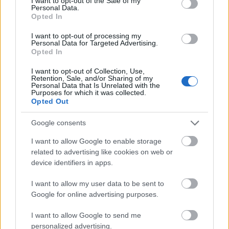
I want to opt-out of the Sale of my
irányból nyomás nehezedik. A fogyasztói
Personal Data.
Opted In
elvárások folyamatosan változnak, egyre
I want to opt-out of processing my
erősebb a verseny, miközben az olyan
Personal Data for Targeted Advertising.
Opted In
technológiák, mint a mesterséges
intelligencia (MI), sokszor átalakulásra
I want to opt-out of Collection, Use,
Retention, Sale, and/or Sharing of my
Personal Data that Is Unrelated with the
kényszerítik a cégeket. A friss kutatások
Purposes for which it was collected.
Opted Out
szerint a vállalatvezetők átlagosan
egyszerre több mint három jelentős
Google consents
stratégiai kihívással küzdenek.
I want to allow Google to enable storage
related to advertising like cookies on web or
device identifiers in apps.
I want to allow my user data to be sent to
A 2010-es évekre a The Walt Disney Company
Google for online advertising purposes.
egyre nagyobb nyomás alá került, mivel a
I want to allow Google to send me
kábelcsatornákra, a hagyományos
personalized advertising.