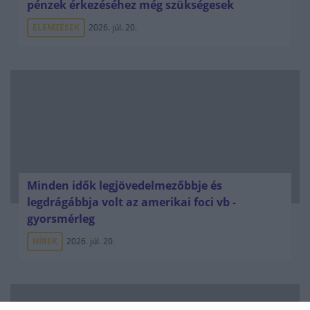
pénzek érkezéséhez még szükségesek
ELEMZÉSEK
2026. júl. 20.
Minden idők legjövedelmezőbbje és
legdrágábbja volt az amerikai foci vb -
gyorsmérleg
HÍREK
2026. júl. 20.