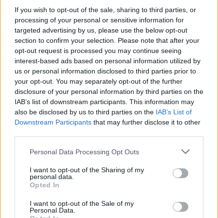
If you wish to opt-out of the sale, sharing to third parties, or
processing of your personal or sensitive information for
targeted advertising by us, please use the below opt-out
section to confirm your selection. Please note that after your
opt-out request is processed you may continue seeing
interest-based ads based on personal information utilized by
us or personal information disclosed to third parties prior to
Új fokozatra kapcsolt a
your opt-out. You may separately opt-out of the further
disclosure of your personal information by third parties on the
Demján Sándor program
IAB’s list of downstream participants. This information may
also be disclosed by us to third parties on the
IAB’s List of
VÁLLALKOZÁS
2025. JÚL. 11.
MTI
Downstream Participants
that may further disclose it to other
third parties.
Please note that this website/app uses one or more Google
Personal Data Processing Opt Outs
services and may gather and store information including but
not limited to your visit or usage behaviour. You may click to
I want to opt-out of the Sharing of my
personal data.
grant or deny consent to Google and its third-party tags to
Opted In
use your data for below specified purposes in below Google
consent section.
A rovat támogatója:
I want to opt-out of the Sale of my
Personal Data.