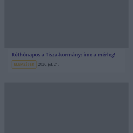
Kéthónapos a Tisza-kormány: íme a mérleg!
ELEMZÉSEK
2026. júl. 21.