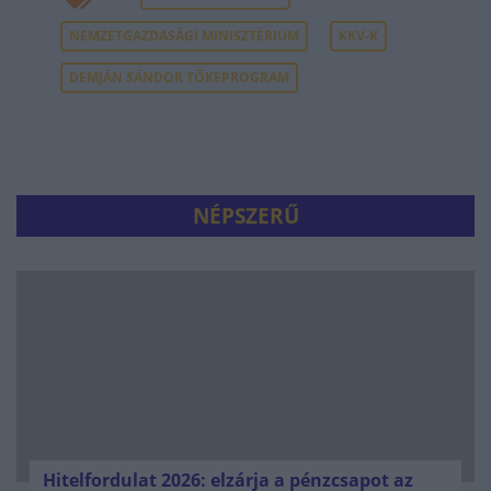
NEMZETGAZDASÁGI MINISZTÉRIUM
KKV-K
DEMJÁN SÁNDOR TŐKEPROGRAM
NÉPSZERŰ
Hitelfordulat 2026: elzárja a pénzcsapot az