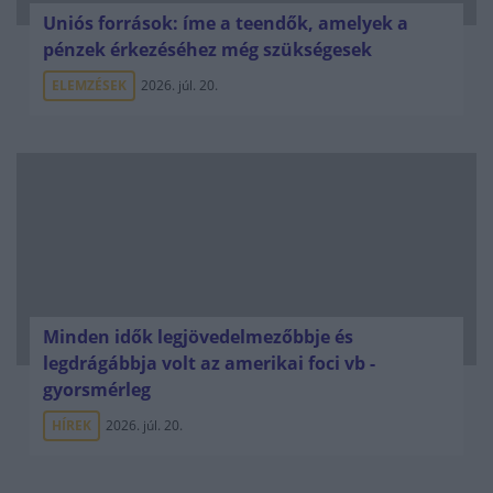
Uniós források: íme a teendők, amelyek a
pénzek érkezéséhez még szükségesek
ELEMZÉSEK
2026. júl. 20.
Minden idők legjövedelmezőbbje és
legdrágábbja volt az amerikai foci vb -
gyorsmérleg
HÍREK
2026. júl. 20.