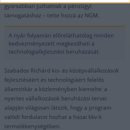
gyorsabban juthatnak a pénzügyi
támogatáshoz – tette hozzá az NGM.
A nyár folyamán előreláthatólag minden
kedvezményezett megkezdheti a
technológiafejlesztési beruházását.
Szabados Richárd kis- és középvállalkozások
fejlesztéséért és technológiáért felelős
államtitkár a közleményben kiemelte: a
nyertes vállalkozások beruházási tervei
alapján világosan látszik, hogy a program
valódi fordulatot hozhat a hazai kkv-k
termelékenységében.