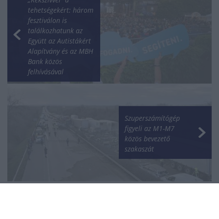
tehetségekért: három
fesztiválon is
találkozhatunk az
Együtt az Autistákért
Alapítvány és az MBH
Bank közös
felhívásával
Szuperszámítógép
figyeli az M1-M7
közös bevezető
szakaszát