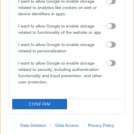
I want to allow Google to enable storage
számára már megérkezett a támogatási
related to analytics like cookies on web or
device identifiers in apps.
előleg, közel 10 milliárd forint értékben.
I want to allow Google to enable storage
related to functionality of the website or app.
A Nemzetgazdasági Minisztérium
I want to allow Google to enable storage
összességében már 1325 vállalkozás
related to personalization.
támogatásáról döntött, összesen 104,5
milliárd forint értékben. A nyertesek a
I want to allow Google to enable storage
related to security, including authentication
napokban kapták meg az értesítést a
functionality and fraud prevention, and other
programot kezelő Magyar
user protection.
Gazdaságfejlesztési Ügynökségtől.
A vállalkozások folyamatosan töltik fel a
CONFIRM
pályázatkezelő felületre a támogatói okirat
kiállításához szükséges dokumentumokat.
Data Deletion
Data Access
Privacy Policy
Minél hamarabb teszik ezt meg, annál