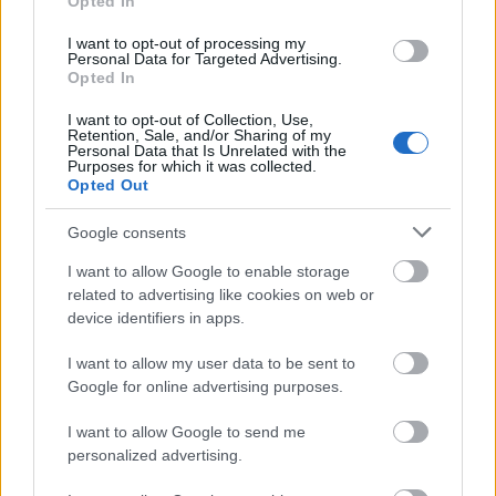
Opted In
I want to opt-out of processing my
Personal Data for Targeted Advertising.
Opted In
Új fokozatra kapcsol a Demján Sándor 1+1
I want to opt-out of Collection, Use,
Program - elindultak a kifizetések, az első
Retention, Sale, and/or Sharing of my
Personal Data that Is Unrelated with the
100 vállalkozás már meg is kezdhette
Purposes for which it was collected.
Opted Out
tervezett fejlesztéseit - jelentette be
közleményében a Nemzetgazdasági
Google consents
Minisztérium (NGM).
I want to allow Google to enable storage
related to advertising like cookies on web or
device identifiers in apps.
I want to allow my user data to be sent to
A szaktárca közlése szerint a 130 milliárd
Google for online advertising purposes.
forintra emelt keretösszegű Demján Sándor
I want to allow Google to send me
1+1 KKV beruházás élénkítő támogatási
personalized advertising.
program keretében az első 100 vállalkozás