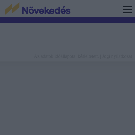
Az adatok időállapota: késleltetett. |
Jogi nyilatkozat