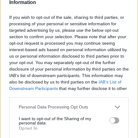
Information
If you wish to opt-out of the sale, sharing to third parties, or
processing of your personal or sensitive information for
targeted advertising by us, please use the below opt-out
section to confirm your selection. Please note that after your
Megjelent az első pályázat a kkv-
opt-out request is processed you may continue seeing
knak az energiaköltség
interest-based ads based on personal information utilized by
us or personal information disclosed to third parties prior to
csökkentésére
your opt-out. You may separately opt-out of the further
disclosure of your personal information by third parties on the
HÍREK
2022. okt. 1.
IAB’s list of downstream participants. This information may
also be disclosed by us to third parties on the
IAB’s List of
Downstream Participants
that may further disclose it to other
third parties.
NÉPSZERŰ CÍMKÉK
Please note that this website/app uses one or more Google
Personal Data Processing Opt Outs
services and may gather and store information including but
not limited to your visit or usage behaviour. You may click to
I want to opt-out of the Sharing of my
#MNB
personal data.
grant or deny consent to Google and its third-party tags to
Opted In
use your data for below specified purposes in below Google
consent section.