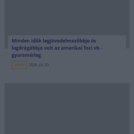
Minden idők legjövedelmezőbbje és
legdrágábbja volt az amerikai foci vb -
gyorsmérleg
HÍREK
2026. júl. 20.