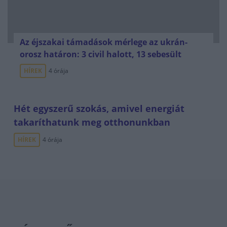
Az éjszakai támadások mérlege az ukrán-
orosz határon: 3 civil halott, 13 sebesült
HÍREK
4 órája
Hét egyszerű szokás, amivel energiát
takaríthatunk meg otthonunkban
HÍREK
4 órája