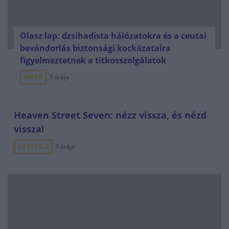
Olasz lap: dzsihadista hálózatokra és a ceutai
bevándorlás biztonsági kockázataira
figyelmeztetnek a titkosszolgálatok
HÍREK
3 órája
Heaven Street Seven: nézz vissza, és nézd
vissza!
LIFESTYLE
3 órája