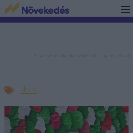
Az adatok időállapota: késleltetett. |
Jogi nyilatkozat
kkv-k