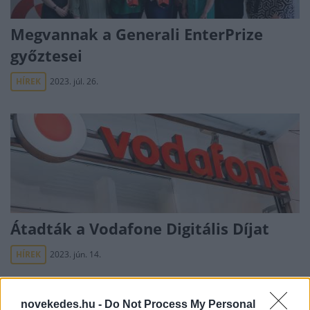
Megvannak a Generali EnterPrize
győztesei
HÍREK
2023. júl. 26.
Átadták a Vodafone Digitális Díjat
HÍREK
2023. jún. 14.
novekedes.hu -
Do Not Process My Personal