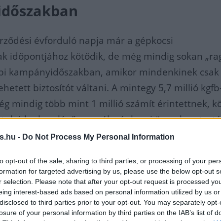
dőszakban
rződési évforduló napja már a gépkocsi
k időpontjához kötődik, de még mindig sokan „ra
bi kampányidőszakban, amikor mindenkinek csak
tett biztosítót váltani. A mintegy 5,7 millió kgfb
g mindig több mint 1 millió számít érintettnek, k
tulajdonban lévő személygépkocsi üzemben tartó
 szereplő közül 10 biztosító hirdetett új tarifát a j
s.hu -
Do Not Process My Personal Information
to opt-out of the sale, sharing to third parties, or processing of your per
formation for targeted advertising by us, please use the below opt-out s
r selection. Please note that after your opt-out request is processed y
BISZ szerint a korábbi évekhez hasonlóan
eing interest-based ads based on personal information utilized by us or
disclosed to third parties prior to your opt-out. You may separately opt-
bbra is sok kedvezményt lehet igénybe venni, a
losure of your personal information by third parties on the IAB’s list of