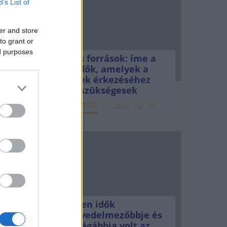
B’s List of
er and store
to grant or
ed purposes
Uniós források: íme a
ható
teendők, amelyek a
)
pénzek érkezéséhez
még szükségesek
ELEMZÉSEK
2026. júl. 20.
ely
ciók
Minden idők
legjövedelmezőbbje és
legdrágábbja volt az