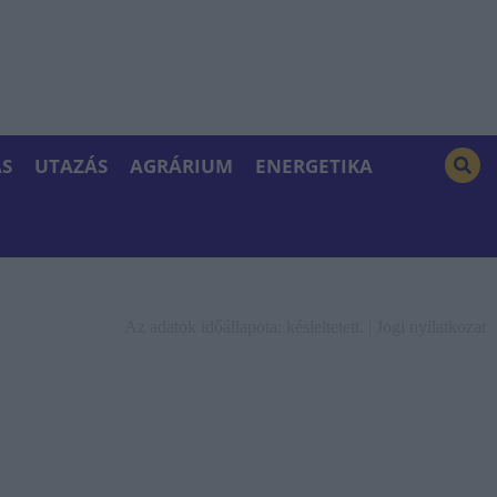
S
UTAZÁS
AGRÁRIUM
ENERGETIKA
Az adatok időállapota: késleltetett. |
Jogi nyilatkozat