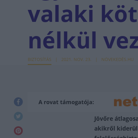
valaki köt
nélkül ve
BIZTOSÍTÁS
2021. NOV. 23.
NÖVEKEDÉS.HU
A rovat támogatója:
Jövőre átlagosa
akikről kiderü