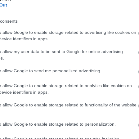
epet a működtetésében.
Out
consents
i kampányban érintettek díjszin
o allow Google to enable storage related to advertising like cookies on
evice identifiers in apps.
en alatta marad a teljes állomá
o allow my user data to be sent to Google for online advertising
ének, mivel döntő részben tizene
s.
 idősebb gépjárművekről van szó,
to allow Google to send me personalized advertising.
ajdonban lévő személygépkocsi
o allow Google to enable storage related to analytics like cookies on
evice identifiers in apps.
tartóinak 88 %-a B10
o allow Google to enable storage related to functionality of the website
ában van.
o allow Google to enable storage related to personalization.
tapasztalatai alapján nagyjából minden tizedik vál
o allow Google to enable storage related to security, including