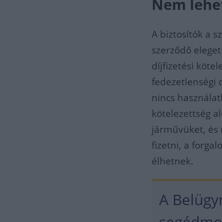
Nem lehet
A biztosítók a 
szerződő eleget
díjfizetési köt
fedezetlenségi 
nincs használat
kötelezettség a
járművüket, és 
fizetni, a forga
élhetnek.
A Belügym
segédmot