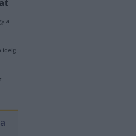
at
gy a
 ideig
t
 a