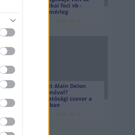
amerikai foci vb -
gyorsmérleg
HÍREK
2026. júl. 20.
tje
ny
gy
 a
k
Mi lett Alain Delon
vagyonával?
Adóhatósági csavar a
sztoriban
HÍREK
2026. júl. 19.
t