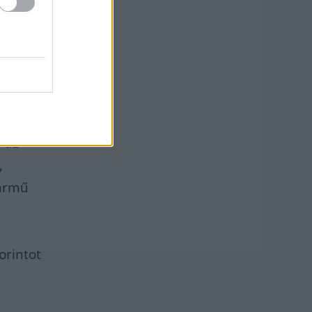
éten
oz
 az
,
jármű
orintot