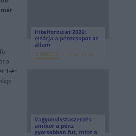
zúti
t már
Hitelfordulat 2026:
elzárja a pénzcsapot az
állam
fb
ELEMZÉSEK
2026. júl. 22.
et a
er 1-én
nlegi
Vagyonvisszaszerzés:
amikor a pénz
gyorsabban fut, mint a