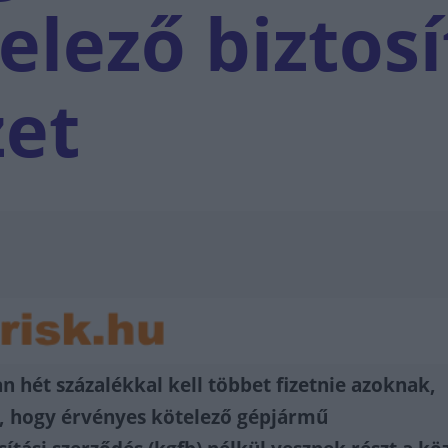
elező biztosí
zet
n hét százalékkal kell többet fizetnie azoknak,
l, hogy érvényes kötelező gépjármű