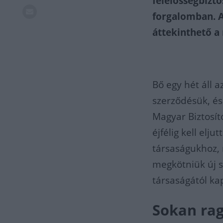
felelősségbizto
forgalomban. A
áttekinthető a
Bő egy hét áll a
szerződésük, és 
Magyar Biztosí
éjfélig kell elj
társaságukhoz,
megkötniük új s
társaságától kap
Sokan rag