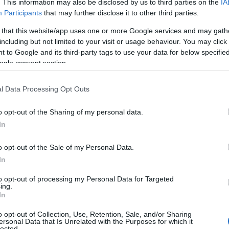
ssági ügyfelek számára a kedvezmények tovább
. This information may also be disclosed by us to third parties on the
IA
Participants
that may further disclose it to other third parties.
zerűsödtek.
 that this website/app uses one or more Google services and may gath
including but not limited to your visit or usage behaviour. You may click 
 to Google and its third-party tags to use your data for below specifi
nek a figyelembevételével kalkulálható a választ
ogle consent section.
ztosítói ajánlat a szövetség honlapján (mabisz.hu
l Data Processing Opt Outs
ABISZ Díjnavigátoron
.
o opt-out of the Sharing of my personal data.
óvédelmi eszközt működtetnek
In
o opt-out of the Sale of my Personal Data.
0 óta működteti e fogyasztóvédelmi eszközét, am
In
zereplő valamennyi kedvezményét tartalmazza, s
to opt-out of processing my Personal Data for Targeted
ing.
abban a tekintetben, hogy a biztosítók a díjkalkulá
In
telik és jóváhagyják. Az eszköz kizárólag
o opt-out of Collection, Use, Retention, Sale, and/or Sharing
i eszközként funkcionál, az üzleti érdekek nem
ersonal Data that Is Unrelated with the Purposes for which it
lected.