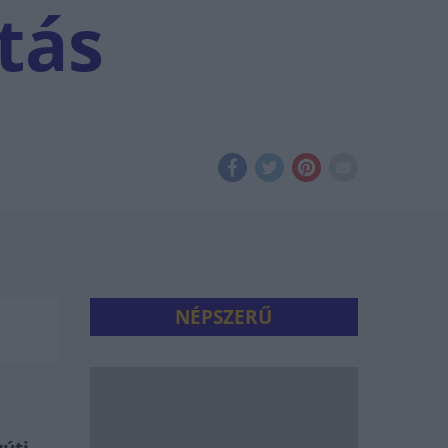
tás
NÉPSZERŰ