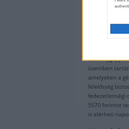
biztosítót ezek
authenti
Azoknak, akik v
felelősségbizto
közzétett, 2022
képest a díjak 
személygépjárm
üzemben tartóna
amelyeken a gé
felelősség bizt
fedezetlenségi 
5570 forintot t
is elérheti napo