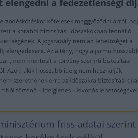
 elengedni a fedezetlenségi díj
szerződéskötéskor kötelesek meggyőződni arról, ho
 tett a korábbi biztosítási időszakokban fennálló
elezettségének. A jogszabály nem ad lehetőséget a
díj elengedésére. Az a tény, hogy a jármű hosszabb
ban, nem mentesít a törvény szerinti biztosítási
lól. Azok, akik hosszabb ideig nem használják
nem szeretnének erre az időszakra biztosítási díja
lomból történő – ideiglenes – kivonás lehetőségével
inisztérium friss adatai szerint
oros kerékpárok nélkül