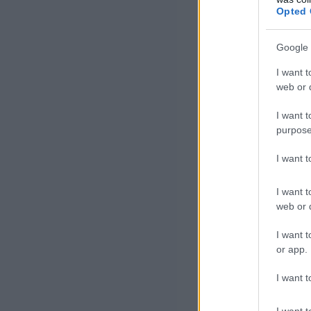
játszanak szer
Opted 
Google 
A mostan
I want t
web or d
lényeges
I want t
díjszintj
purpose
évnél is
I want 
magántul
I want t
web or d
üzemben 
I want t
kategóri
or app.
I want t
Az elmúlt évek 
I want t