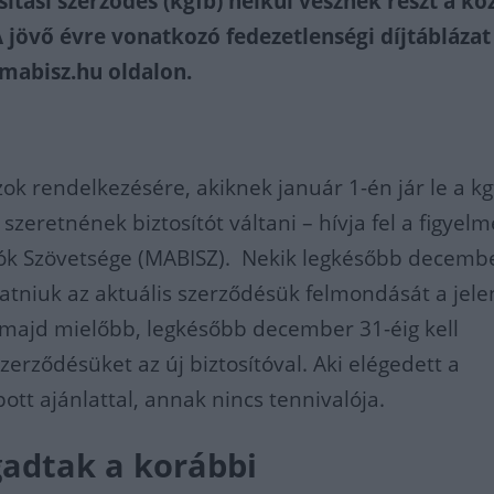
sítási szerződés (kgfb) nélkül vesznek részt a kö
 jövő évre vonatkozó fedezetlenségi díjtábláza
 mabisz.hu oldalon.
zok rendelkezésére, akiknek január 1-én jár le a kg
szeretnének biztosítót váltani – hívja fel a figyelm
tók Szövetsége (MABISZ). Nekik legkésőbb decemb
uttatniuk az aktuális szerződésük felmondását a jele
 majd mielőbb, legkésőbb december 31-éig kell
zerződésüket az új biztosítóval. Aki elégedett a
ott ajánlattal, annak nincs tennivalója.
adtak a korábbi