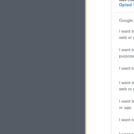
módon tudták ha
Opted 
biztosítójuk, h
egy egyszeri ös
Google 
hogy ez a hely
I want t
web or d
Biztosító vezéri
Az ügyfelek a j
I want t
purpose
időszakban több
arról, hogy a bi
I want 
kérhetik annak
I want t
fennálló díjfize
web or d
biztosító az öss
I want t
kijelölt szervez
or app.
összesen az egy
I want t
megfelelő összeg
I want t