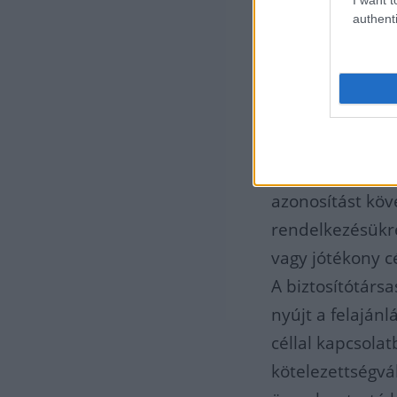
A Groupama Bizt
authenti
melyről nem ny
hiányában nem t
kiválasztott jóté
Az érintett ügy
felületen, a ht
találhatják majd
azonosítást köve
rendelkezésükre
vagy jótékony cé
A biztosítótárs
nyújt a felajánl
céllal kapcsolat
kötelezettségvá