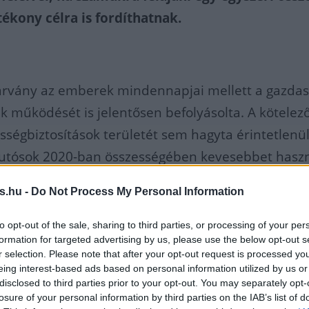
ékony célra is fordíthatnak.
járvány az emberek mindennapjai mellett a gazdas
ek működését is jelentősen befolyásolta. A kötelez
sségbiztosítások területét sem hagyta érintetlenül
utósok 2020-ban összességében kevesebbet hasz
, kevesebb balesetet okozva.
s.hu -
Do Not Process My Personal Information
en a helyzetben is partnerként tekint ügyfeleire, 
a gépjárműtulajdonosok a kevesebb utazással
to opt-out of the sale, sharing to third parties, or processing of your per
formation for targeted advertising by us, please use the below opt-out s
laltak a járvány terjedésének visszaszorításában, 
r selection. Please note that after your opt-out request is processed y
ést, hogy egy egyszeri összeget felajánl az egyedi
eing interest-based ads based on personal information utilized by us or
disclosed to third parties prior to your opt-out. You may separately opt-
mű-felelősségbiztosítással rendelkező ügyfelei sz
losure of your personal information by third parties on the IAB’s list of