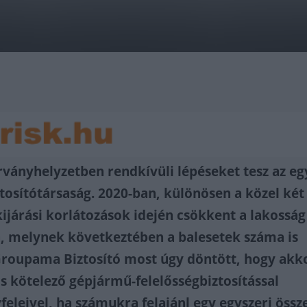
árványhelyzetben rendkívüli lépéseket tesz az eg
tosítótársaság. 2020-ban, különösen a közel két
kijárási korlátozások idején csökkent a lakosság
, melynek következtében a balesetek száma is
 Groupama Biztosító most úgy döntött, hogy akk
s kötelező gépjármű-felelősségbiztosítással
eleivel, ha számukra felajánl egy egyszeri össz