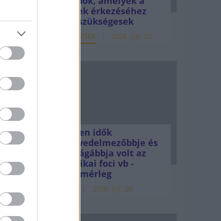
teendők, amelyek a
pénzek érkezéséhez
mukra
még szükségesek
k,
ELEMZÉSEK
2026. júl. 20.
oupama
ek
agy
n
Minden idők
legjövedelmezőbbje és
 a
legdrágábbja volt az
ig
amerikai foci vb -
gyorsmérleg
HÍREK
2026. júl. 20.
ek