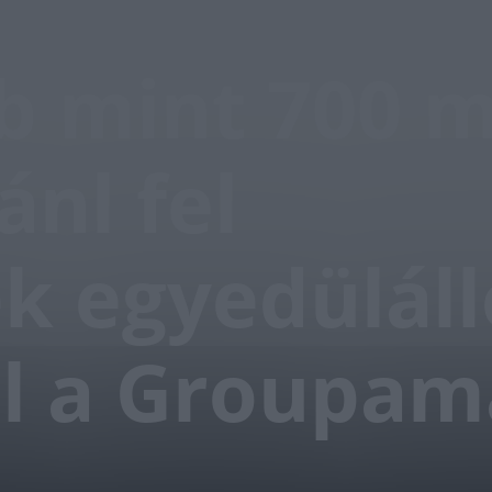
 mint 700 mi
ánl fel
k egyedüláll
l a Groupam