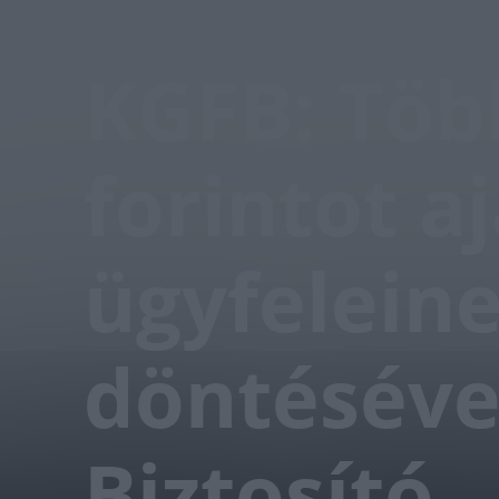
KGFB: Több
forintot aj
ügyfeleine
döntéséve
Biztosító