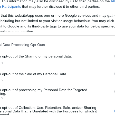
osító összesen több mint 700 millió forintot ajánl 
. This information may also be disclosed by us to third parties on the
IA
Participants
that may further disclose it to other third parties.
r, egyedi KGFB szerződéssel rendelkező ügyfele
 that this website/app uses one or more Google services and may gath
ajánlott összeg az üzembentartók 2020. december 
including but not limited to your visit or usage behaviour. You may click 
ző gépjármű-felelősségbiztosításának egyhavi díjr
 to Google and its third-party tags to use your data for below specifi
ogle consent section.
 felosztásra. A felajánlás minden gépjárműtípus 
magánszemély, egyéni vállalkozó, vállalkozás, jogi
l Data Processing Opt Outs
ntartó megkaphatja, aki 2020. december 28-án
o opt-out of the Sharing of my personal data.
021. január 1-jével nem felmondott – egyedi,
In
dejű KGFB-szerződéssel rendelkezik a Groupama
o opt-out of the Sale of my Personal Data.
In
jármű-felelősségbiztosítás alól nincs kibúvó, a tör
to opt-out of processing my Personal Data for Targeted
den autótulajdonosnak meg kell kötnie a szerződé
ing.
In
ntosan fizetnie kell a díjat.
járvány miatt azonban ügyfeleink idén nem a megs
o opt-out of Collection, Use, Retention, Sale, and/or Sharing
ersonal Data that Is Unrelated with the Purposes for which it
lected.