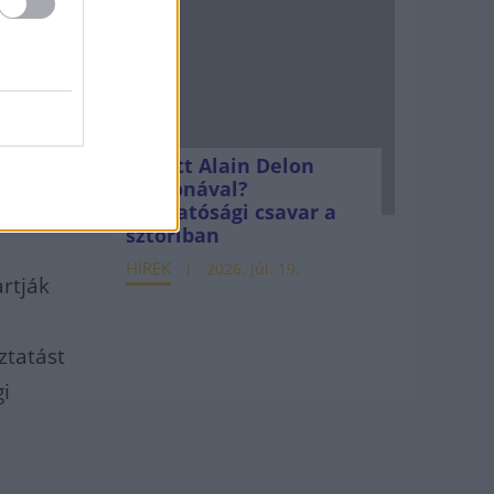
részét,
k
online
Mi lett Alain Delon
alon
vagyonával?
Adóhatósági csavar a
ük az
sztoriban
HÍREK
2026. júl. 19.
rtják
ztatást
gi