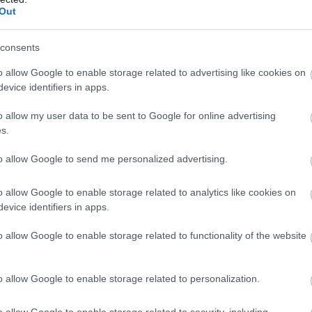
sználni autójukat, ezért akkor lehetünk „fair”
Out
a a nehéz időkben mellettük állva felajánlunk szá
szeget, ezzel is értékelve bizalmukat. Abban hiszün
consents
es hozzáállás” – mondja Bertrand Woirhaye, a Gr
o allow Google to enable storage related to advertising like cookies on
evice identifiers in apps.
gazgatója.
anuár első hetében induló és február végéig tartó
o allow my user data to be sent to Google for online advertising
s.
 lehetőség közül is választhatnak: rendelkezhetn
ztosító utalja át számukra a felajánlott összeget, v
to allow Google to send me personalized advertising.
 beszámítását a meglévő KGFB szerződésük alapjá
o allow Google to enable storage related to analytics like cookies on
tési kötelezettségükbe, de dönthetnek úgy is, hogy
evice identifiers in apps.
zeget jótékony célra használja fel az akció indulásá
o allow Google to enable storage related to functionality of the website
et számára. A biztosítótársaság az akció keretében
edi KGFB szerződési portfóliója egyhavi díjrészén
o allow Google to enable storage related to personalization.
et ajánlja fel.
o allow Google to enable storage related to security, including