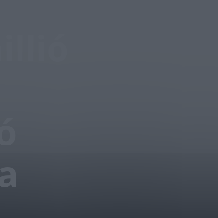
llió
ó
a