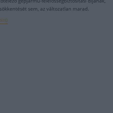
telező gépjármű-felelősségbiztosítási díjának,
csökkentését sem, az változatlan marad.
SÍTÓ