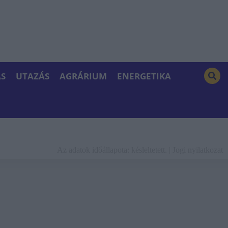
S
UTAZÁS
AGRÁRIUM
ENERGETIKA
Az adatok időállapota: késleltetett. |
Jogi nyilatkozat