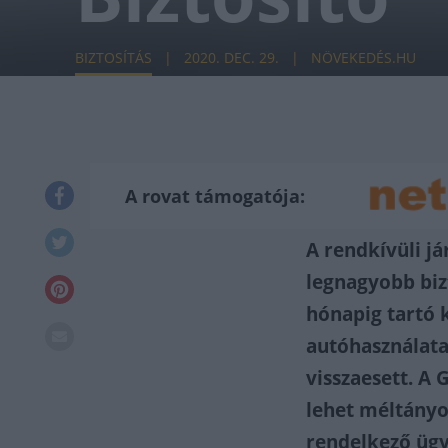
BIZTOSÍTÁS
2020. DEC. 29.
NÖVEKEDÉS.HU
A rovat támogatója:
A rendkívüli j
legnagyobb biz
hónapig tartó 
autóhasználata
visszaesett. A
lehet méltányo
rendelkező ügyf