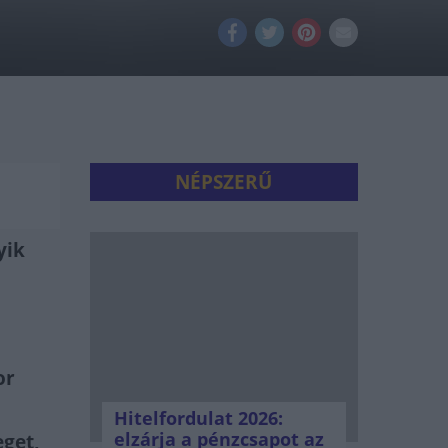
NÉPSZERŰ
yik
or
Hitelfordulat 2026:
elzárja a pénzcsapot az
eget,