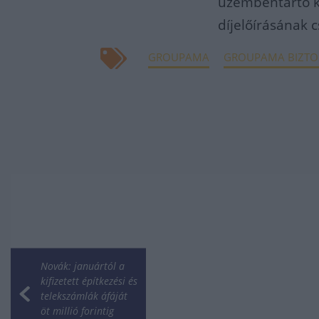
üzembentartó kö
díjelőírásának 
GROUPAMA
GROUPAMA BIZTO
Novák: januártól a
kifizetett építkezési és
telekszámlák áfáját
öt millió forintig