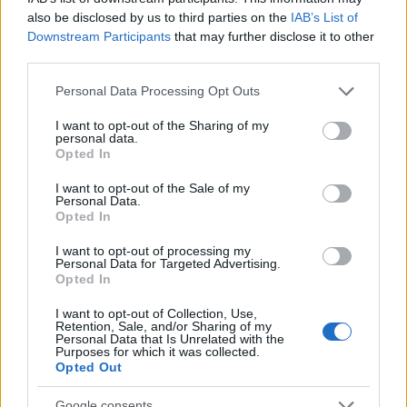
also be disclosed by us to third parties on the
IAB’s List of
Komoly veszélyt jelent a hazai
Downstream Participants
that may further disclose it to other
kisvállalkozásoknak, ha
third parties.
kulcsemberük kiesik a munkából
Please note that this website/app uses one or more Google
Personal Data Processing Opt Outs
services and may gather and store information including but
BIZTOSÍTÁS
2021. júl. 28.
not limited to your visit or usage behaviour. You may click to
I want to opt-out of the Sharing of my
personal data.
grant or deny consent to Google and its third-party tags to
Opted In
use your data for below specified purposes in below Google
1
2
3
consent section.
I want to opt-out of the Sale of my
Personal Data.
Opted In
NÉPSZERŰ CÍMKÉK
I want to opt-out of processing my
Personal Data for Targeted Advertising.
Opted In
#MNB
I want to opt-out of Collection, Use,
Retention, Sale, and/or Sharing of my
Personal Data that Is Unrelated with the
Purposes for which it was collected.
NÉPSZERŰ
Opted Out
Google consents