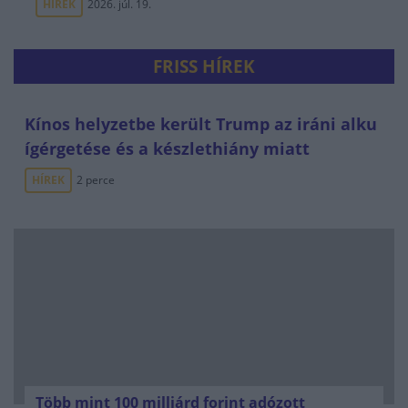
HÍREK
2026. júl. 19.
FRISS HÍREK
Kínos helyzetbe került Trump az iráni alku
ígérgetése és a készlethiány miatt
HÍREK
2 perce
Több mint 100 milliárd forint adózott