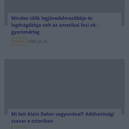
Minden idők legjövedelmezőbbje és
legdrágábbja volt az amerikai foci vb -
gyorsmérleg
HÍREK
2026. júl. 20.
Mi lett Alain Delon vagyonával? Adóhatósági
csavar a sztoriban