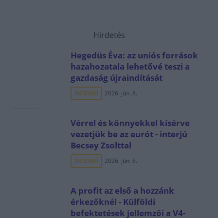
Hirdetés
Hegedüs Éva: az uniós források
hazahozatala lehetővé teszi a
gazdaság újraindítását
INTERJÚ
2026. jún. 8.
Vérrel és könnyekkel kísérve
vezetjük be az eurót - interjú
Becsey Zsolttal
INTERJÚ
2026. jún. 6.
A profit az első a hozzánk
érkezőknél - Külföldi
befektetések jellemzői a V4-