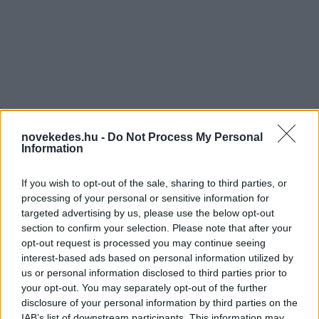
Egyértelműen használ az
öngondoskodási kedvnek az állami
novekedes.hu -
Do Not Process My Personal
Information
szja-visszatérítés
If you wish to opt-out of the sale, sharing to third parties, or
PÉNZÜGY
2022. feb. 16.
processing of your personal or sensitive information for
targeted advertising by us, please use the below opt-out
section to confirm your selection. Please note that after your
opt-out request is processed you may continue seeing
interest-based ads based on personal information utilized by
us or personal information disclosed to third parties prior to
your opt-out. You may separately opt-out of the further
disclosure of your personal information by third parties on the
IAB’s list of downstream participants. This information may