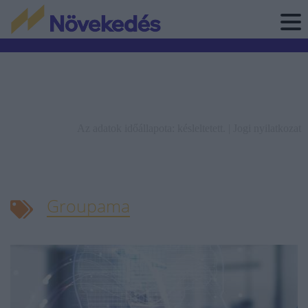
Az adatok időállapota: késleltetett. |
Jogi nyilatkozat
Groupama