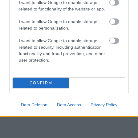
tavat: kétszáz embert menekítettek ki
I want to allow Google to enable storage
related to functionality of the website or app.
HÍREK
11 órája
I want to allow Google to enable storage
related to personalization.
I want to allow Google to enable storage
related to security, including authentication
functionality and fraud prevention, and other
user protection.
NÉPSZERŰ
CONFIRM
Data Deletion
Data Access
Privacy Policy