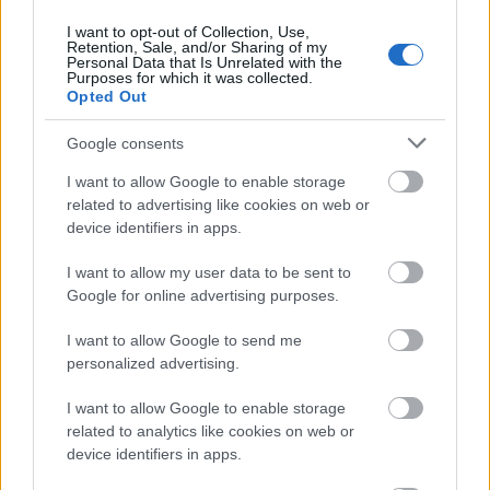
térképén?
I want to opt-out of Collection, Use,
Retention, Sale, and/or Sharing of my
ELEMZÉSEK
Personal Data that Is Unrelated with the
2 órája
Purposes for which it was collected.
Opted Out
Google consents
I want to allow Google to enable storage
related to advertising like cookies on web or
device identifiers in apps.
I want to allow my user data to be sent to
Google for online advertising purposes.
Azonosítatlan drón robbant fel a Transz-
I want to allow Google to send me
Balkán gázvezeték közelében Bulgáriában
personalized advertising.
HÍREK
11 órája
I want to allow Google to enable storage
related to analytics like cookies on web or
device identifiers in apps.
Vízhiány mellett erdőtűz sújtja a Garda-