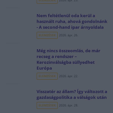
ELEMZÉSEK
2026. ápr. 23.
Nem feltétlenül oda kerül a
használt ruha, ahová gondolnánk
- A second-hand ipar árnyoldala
ELEMZÉSEK
2026. ápr. 26.
Még nincs összeomlás, de már
recseg a rendszer –
Kerozinválságba süllyedhet
Európa
ELEMZÉSEK
2026. ápr. 22.
Visszatér az állam? Így változott a
gazdaságpolitika a válságok után
ELEMZÉSEK
2026. ápr. 28.