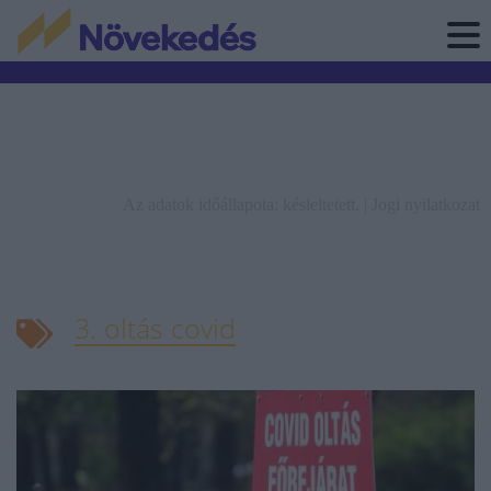
Az adatok időállapota: késleltetett. |
Jogi nyilatkozat
3. oltás covid