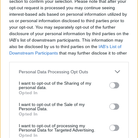
spanyol konfliktus
section to confirm your selection. Please note that after your
opt-out request is processed you may continue seeing
HÍREK
28 perce
interest-based ads based on personal information utilized by
us or personal information disclosed to third parties prior to
your opt-out. You may separately opt-out of the further
disclosure of your personal information by third parties on the
IAB’s list of downstream participants. This information may
also be disclosed by us to third parties on the
IAB’s List of
Downstream Participants
that may further disclose it to other
third parties.
Please note that this website/app uses one or more Google
Personal Data Processing Opt Outs
services and may gather and store information including but
not limited to your visit or usage behaviour. You may click to
I want to opt-out of the Sharing of my
Zavartalan nyári időnk lesz 29-35 fokkal,
personal data.
grant or deny consent to Google and its third-party tags to
Opted In
holnap viszont újra 37 fok várható
use your data for below specified purposes in below Google
consent section.
I want to opt-out of the Sale of my
HÍREK
2 órája
Personal Data.
Opted In
I want to opt-out of processing my
Szépségipar és orvosi turizmus: milyen
Personal Data for Targeted Advertising.
Opted In
erős Budapest a plasztikai sebészet