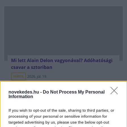
Mi lett Alain Delon vagyonával? Adóhatósági
csavar a sztoriban
HÍREK
2026. júl. 19.
novekedes.hu -
Do Not Process My Personal
FRISS HÍREK
Information
If you wish to opt-out of the sale, sharing to third parties, or
Heti 500 repülőjárat, ellenőrzések ezrei -
processing of your personal or sensitive information for
veszélyes precedenssé válhat az olasz-
targeted advertising by us, please use the below opt-out