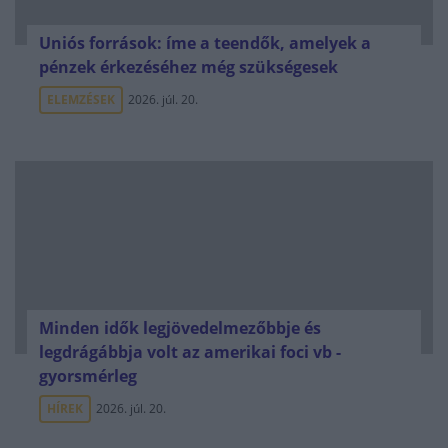
Uniós források: íme a teendők, amelyek a
pénzek érkezéséhez még szükségesek
ELEMZÉSEK
2026. júl. 20.
Minden idők legjövedelmezőbbje és
legdrágábbja volt az amerikai foci vb -
gyorsmérleg
HÍREK
2026. júl. 20.