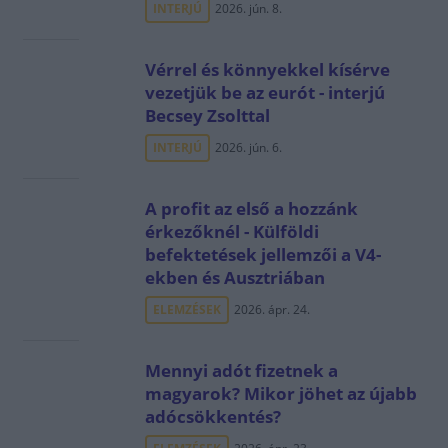
INTERJÚ
2026. jún. 8.
Vérrel és könnyekkel kísérve
vezetjük be az eurót - interjú
Becsey Zsolttal
INTERJÚ
2026. jún. 6.
A profit az első a hozzánk
érkezőknél - Külföldi
befektetések jellemzői a V4-
ekben és Ausztriában
ELEMZÉSEK
2026. ápr. 24.
Mennyi adót fizetnek a
magyarok? Mikor jöhet az újabb
adócsökkentés?