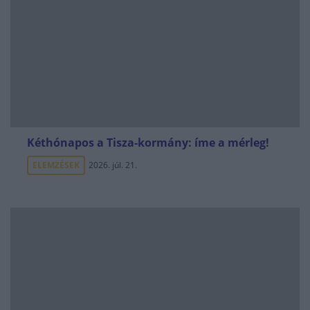
Kéthónapos a Tisza-kormány: íme a mérleg!
ELEMZÉSEK
2026. júl. 21.