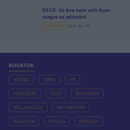
OECD: tíz éve nem volt ilyen
magas az adószint
ELEMZÉSEK
2026. ápr. 23.
ROVATOK
INTERJÚ
HÍREK
HR
ELEMZÉSEK
TECH
BIZTOSÍTÁS
VÁLLALKOZÁS
NAV INFOTÁR
INGATLAN
UTAZÁS
PÉNZÜGY