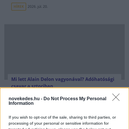
HÍREK
2026. júl. 20.
Mi lett Alain Delon vagyonával? Adóhatósági
csavar a sztoriban
HÍREK
2026. júl. 19.
novekedes.hu -
Do Not Process My Personal
Information
FRISS HÍREK
If you wish to opt-out of the sale, sharing to third parties, or
processing of your personal or sensitive information for