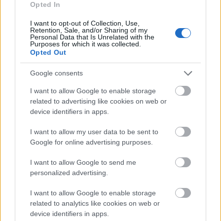
Odesszát bombázták az oroszok, ukrán
Opted In
drónok megsértették a NATO-légterét
I want to opt-out of Collection, Use,
Retention, Sale, and/or Sharing of my
HÍREK
egy órája
Personal Data that Is Unrelated with the
Purposes for which it was collected.
Opted Out
Google consents
I want to allow Google to enable storage
related to advertising like cookies on web or
device identifiers in apps.
I want to allow my user data to be sent to
Google for online advertising purposes.
I want to allow Google to send me
BÉT - a Richter lett a hét győztese
personalized advertising.
HÍREK
egy órája
I want to allow Google to enable storage
related to analytics like cookies on web or
device identifiers in apps.
Heti 500 repülőjárat, ellenőrzések ezrei -