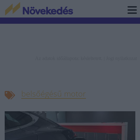
Az adatok időállapota: késleltetett. |
Jogi nyilatkozat
belsőégésű motor