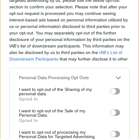
targeted advertising by us, please use the below opt-out
Románia már a frontra szállít? Súlyos
section to confirm your selection. Please note that after your
vádakkal rukkoltak elő az oroszok
opt-out request is processed you may continue seeing
interest-based ads based on personal information utilized by
HÍREK
7 perce
us or personal information disclosed to third parties prior to
your opt-out. You may separately opt-out of the further
disclosure of your personal information by third parties on the
IAB’s list of downstream participants. This information may
also be disclosed by us to third parties on the
IAB’s List of
Downstream Participants
that may further disclose it to other
third parties.
Please note that this website/app uses one or more Google
Personal Data Processing Opt Outs
services and may gather and store information including but
not limited to your visit or usage behaviour. You may click to
I want to opt-out of the Sharing of my
personal data.
grant or deny consent to Google and its third-party tags to
Emelkedett a Duna vízszintje Budapestnél, de
Opted In
use your data for below specified purposes in below Google
Paksnál csak keddre várható javulás
consent section.
I want to opt-out of the Sale of my
Personal Data.
HÍREK
30 perce
Opted In
I want to opt-out of processing my
Personal Data for Targeted Advertising.