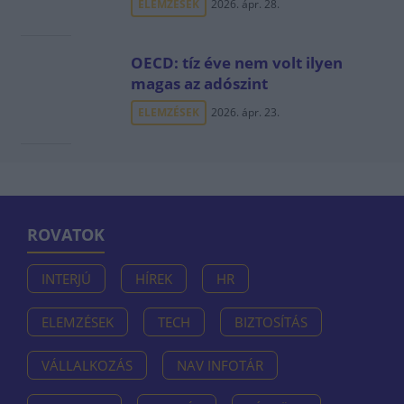
ELEMZÉSEK
2026. ápr. 28.
OECD: tíz éve nem volt ilyen
magas az adószint
ELEMZÉSEK
2026. ápr. 23.
ROVATOK
INTERJÚ
HÍREK
HR
ELEMZÉSEK
TECH
BIZTOSÍTÁS
VÁLLALKOZÁS
NAV INFOTÁR