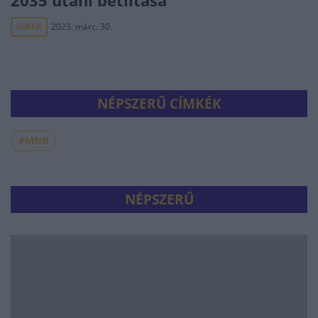
2035 utáni betiltása
HÍREK
2023. márc. 30.
NÉPSZERŰ CÍMKÉK
#MNB
NÉPSZERŰ