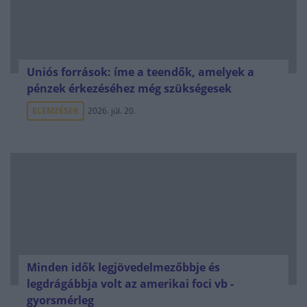
Uniós források: íme a teendők, amelyek a
pénzek érkezéséhez még szükségesek
ELEMZÉSEK
2026. júl. 20.
Minden idők legjövedelmezőbbje és
legdrágábbja volt az amerikai foci vb -
gyorsmérleg