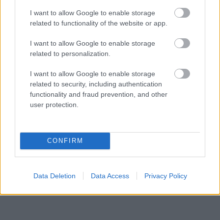
veszélyes precedenssé válhat az olasz-
I want to allow Google to enable storage
spanyol konfliktus
related to functionality of the website or app.
HÍREK
2 órája
I want to allow Google to enable storage
related to personalization.
I want to allow Google to enable storage
related to security, including authentication
functionality and fraud prevention, and other
user protection.
NÉPSZERŰ
CONFIRM
Data Deletion
Data Access
Privacy Policy