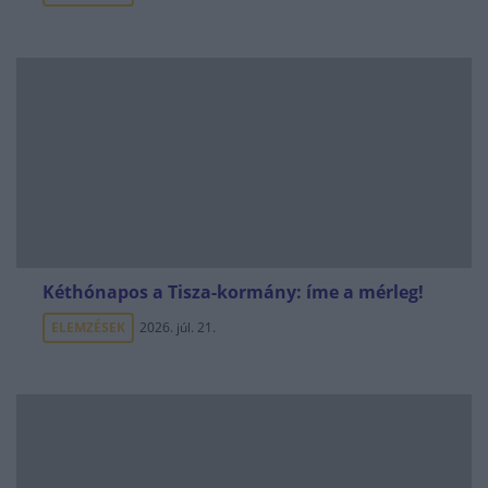
Kéthónapos a Tisza-kormány: íme a mérleg!
ELEMZÉSEK
2026. júl. 21.