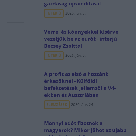
gazdaság újraindítását
INTERJÚ
2026. jún. 8.
Vérrel és könnyekkel kísérve
vezetjük be az eurót - interjú
Becsey Zsolttal
INTERJÚ
2026. jún. 6.
A profit az első a hozzánk
érkezőknél - Külföldi
befektetések jellemzői a V4-
ekben és Ausztriában
ELEMZÉSEK
2026. ápr. 24.
Mennyi adót fizetnek a
magyarok? Mikor jöhet az újabb