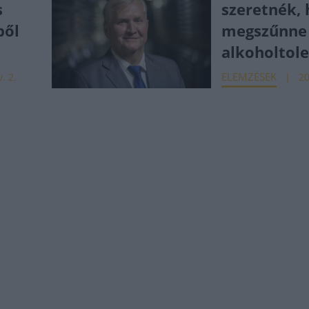
s
szeretnék, 
ből
megszűnne 
alkoholtole
ELEMZÉSEK
. 2.
20