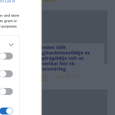
B’s List of
er and store
to grant or
ed purposes
Minden idők
legjövedelmezőbbje és
legdrágábbja volt az
amerikai foci vb -
gyorsmérleg
HÍREK
2026. júl. 20.