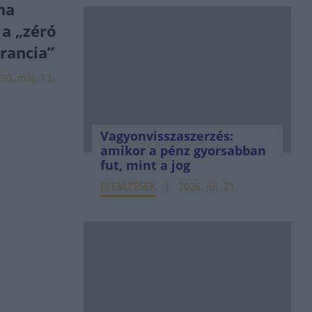
ha
a „zéró
rancia”
20. máj. 13.
Vagyonvisszaszerzés:
amikor a pénz gyorsabban
fut, mint a jog
ELEMZÉSEK
2026. júl. 21.