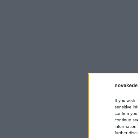
novekede
If you wish 
sensitive in
confirm you
continue se
information 
further disc