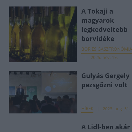
A Tokaji a
magyarok
legkedveltebb
borvidéke
BOR ÉS GASZTRONÓMI
2025. nov. 19.
Gulyás Gergely
pezsgőzni volt
HÍREK
2023. aug. 31.
A Lidl-ben akár