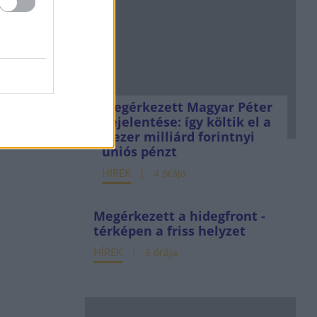
Megérkezett Magyar Péter
bejelentése: így költik el a
6 ezer milliárd forintnyi
uniós pénzt
HÍREK
4 órája
Megérkezett a hidegfront -
térképen a friss helyzet
HÍREK
6 órája