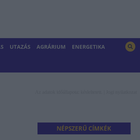
S
UTAZÁS
AGRÁRIUM
ENERGETIKA
Az adatok időállapota: késleltetett. |
Jogi nyilatkozat
NÉPSZERŰ CÍMKÉK