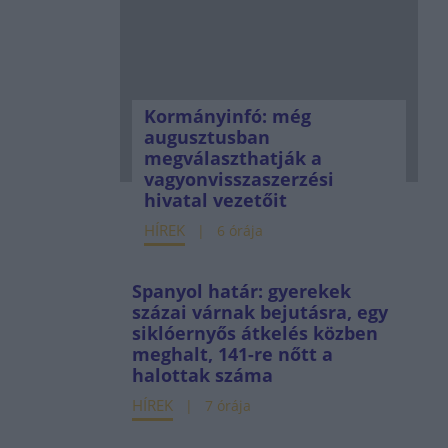
Kormányinfó: még
augusztusban
megválaszthatják a
vagyonvisszaszerzési
hivatal vezetőit
HÍREK
6 órája
Spanyol határ: gyerekek
százai várnak bejutásra, egy
siklóernyős átkelés közben
meghalt, 141-re nőtt a
halottak száma
HÍREK
7 órája