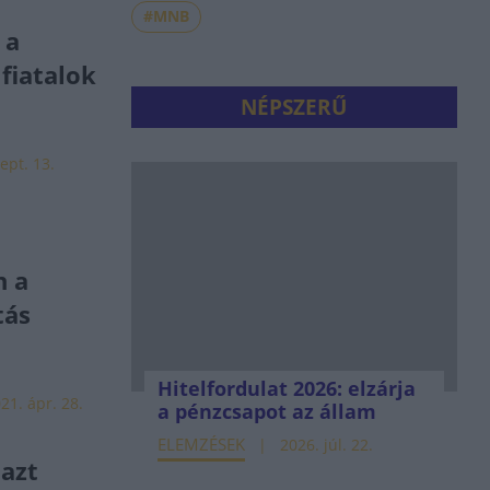
#MNB
 a
fiatalok
NÉPSZERŰ
ept. 13.
n a
tás
Hitelfordulat 2026: elzárja
21. ápr. 28.
a pénzcsapot az állam
ELEMZÉSEK
2026. júl. 22.
 azt