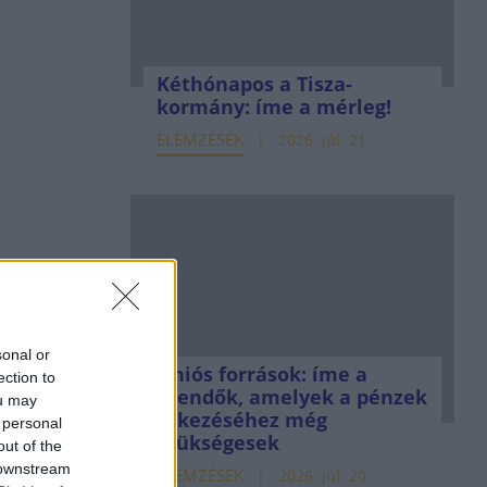
Kéthónapos a Tisza-
kormány: íme a mérleg!
ELEMZÉSEK
2026. júl. 21.
sonal or
Uniós források: íme a
ection to
teendők, amelyek a pénzek
ou may
érkezéséhez még
 personal
szükségesek
out of the
 downstream
ELEMZÉSEK
2026. júl. 20.