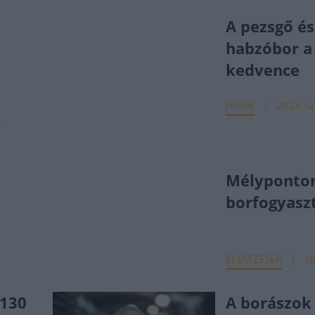
A pezsgő és
habzóbor a 
kedvence
HÍREK
2023. sz
A
Mélyponto
borfogyasz
ELEMZÉSEK
20
 130
A borászok