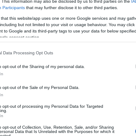
. This information may also be disclosed by us to third parties on the
IA
Participants
that may further disclose it to other third parties.
 that this website/app uses one or more Google services and may gath
including but not limited to your visit or usage behaviour. You may click 
 to Google and its third-party tags to use your data for below specifi
ogle consent section.
l Data Processing Opt Outs
o opt-out of the Sharing of my personal data.
In
o opt-out of the Sale of my Personal Data.
In
to opt-out of processing my Personal Data for Targeted
ing.
In
o opt-out of Collection, Use, Retention, Sale, and/or Sharing
ersonal Data that Is Unrelated with the Purposes for which it
lected.