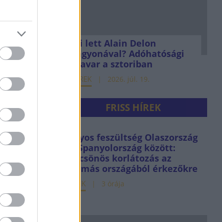
Mi lett Alain Delon
vagyonával? Adóhatósági
csavar a sztoriban
HÍREK
2026. júl. 19.
FRISS HÍREK
Súlyos feszültség Olaszország
és Spanyolország között:
kölcsönös korlátozás az
egymás országából érkezőkre
HÍREK
3 órája