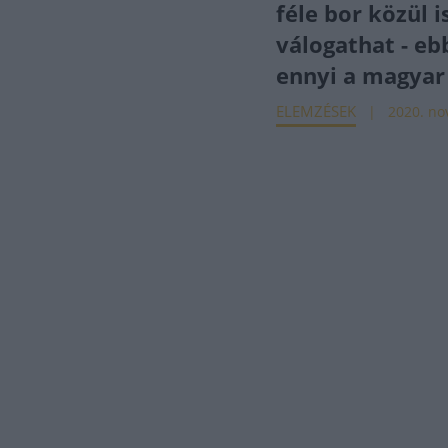
féle bor közül i
válogathat - eb
ennyi a magyar
ELEMZÉSEK
2020. nov