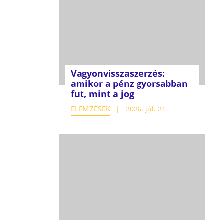
Vagyonvisszaszerzés:
amikor a pénz gyorsabban
fut, mint a jog
ELEMZÉSEK
2026. júl. 21.