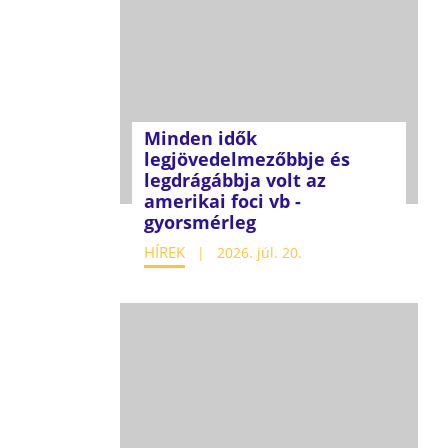
Minden idők
legjövedelmezőbbje és
legdrágábbja volt az
amerikai foci vb -
gyorsmérleg
HÍREK
2026. júl. 20.