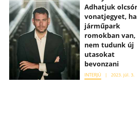
Adhatjuk olcsó
vonatjegyet, ha
járműpark
romokban van,
nem tudunk új
utasokat
bevonzani
INTERJÚ
2023. júl. 3.