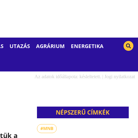
S
UTAZÁS
AGRÁRIUM
ENERGETIKA
Az adatok időállapota: késleltetett. |
Jogi nyilatkozat
NÉPSZERŰ CÍMKÉK
#MNB
tük a