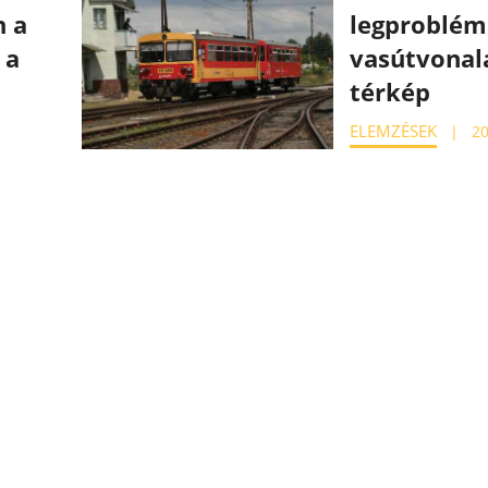
n a
legproblé
 a
vasútvonal
térkép
ELEMZÉSEK
20