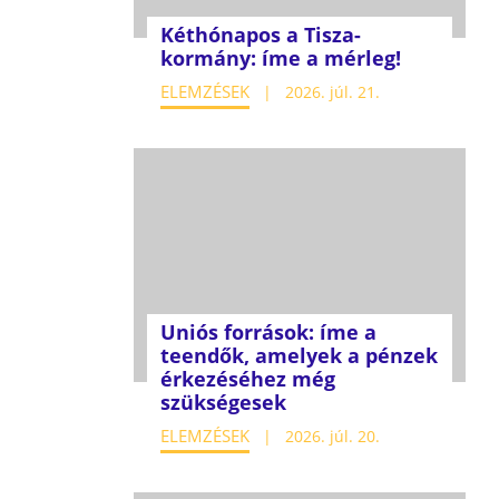
Kéthónapos a Tisza-
kormány: íme a mérleg!
ELEMZÉSEK
2026. júl. 21.
Uniós források: íme a
teendők, amelyek a pénzek
érkezéséhez még
szükségesek
ELEMZÉSEK
2026. júl. 20.