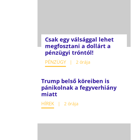
Csak egy válsággal lehet
megfosztani a dollárt a
pénzügyi tróntól!
PÉNZÜGY
2 órája
Trump belső köreiben is
pánikolnak a fegyverhiány
miatt
HÍREK
2 órája