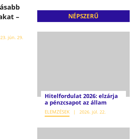
másabb
akat –
NÉPSZERŰ
23. jún. 29.
Hitelfordulat 2026: elzárja
a pénzcsapot az állam
ELEMZÉSEK
2026. júl. 22.