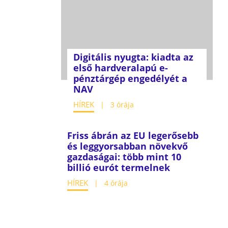
Digitális nyugta: kiadta az
első hardveralapú e-
pénztárgép engedélyét a
NAV
HÍREK
3 órája
Friss ábrán az EU legerősebb
és leggyorsabban növekvő
gazdaságai: több mint 10
billió eurót termelnek
HÍREK
4 órája