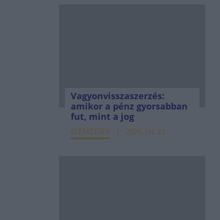
Vagyonvisszaszerzés:
amikor a pénz gyorsabban
fut, mint a jog
ELEMZÉSEK
2026. júl. 21.