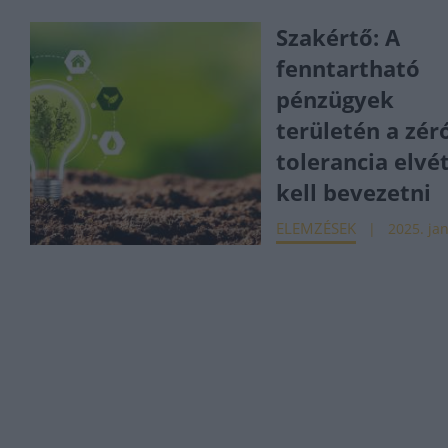
Szakértő: A
fenntartható
pénzügyek
területén a zér
tolerancia elvé
kell bevezetni
ELEMZÉSEK
2025. jan