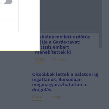
Vízhiány mellett erdőtűz
sújtja a Garda-tavat:
kétszáz embert
menekítettek ki
HÍREK
37 perce
Olcsóbbak lettek a balatoni új
ingatlanok, Borsodban
megmagyarázhatatlan a
drágulás
HÍREK
2 órája