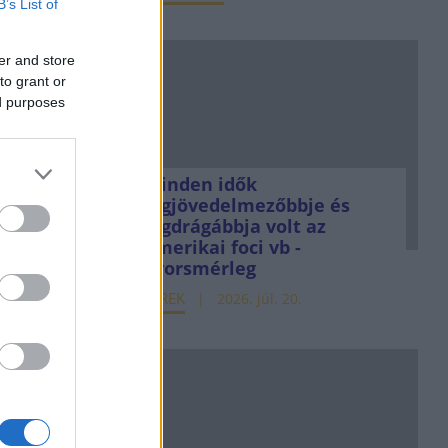
B’s List of
er and store
to grant or
ed purposes
Minden idők
legjövedelmezőbbje és
legdrágábbja volt az
amerikai foci vb -
gyorsmérleg
HÍREK
2026. júl. 20.