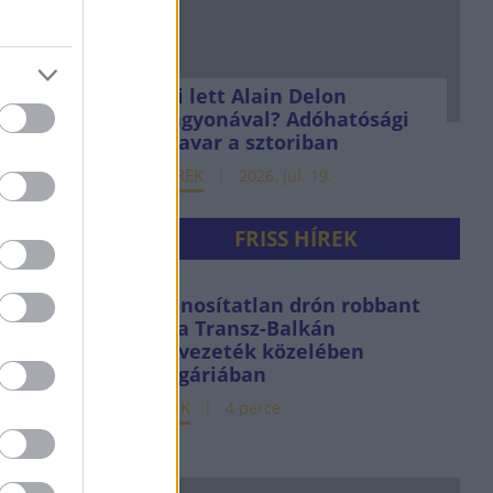
Mi lett Alain Delon
vagyonával? Adóhatósági
csavar a sztoriban
HÍREK
2026. júl. 19.
FRISS HÍREK
Azonosítatlan drón robbant
fel a Transz-Balkán
gázvezeték közelében
Bulgáriában
HÍREK
4 perce