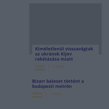
Kíméletlenül visszavágtak
az ukránok Kijev
rakétázása miatt
HÍREK
3 órája
Bizarr baleset történt a
budapesti metrón
HÍREK
5 órája