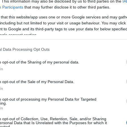
. This information may also be disclosed by us to third parties on the
IA
Participants
that may further disclose it to other third parties.
 that this website/app uses one or more Google services and may gath
including but not limited to your visit or usage behaviour. You may click 
 to Google and its third-party tags to use your data for below specifi
ogle consent section.
l Data Processing Opt Outs
o opt-out of the Sharing of my personal data.
In
o opt-out of the Sale of my Personal Data.
In
to opt-out of processing my Personal Data for Targeted
ing.
In
o opt-out of Collection, Use, Retention, Sale, and/or Sharing
ersonal Data that Is Unrelated with the Purposes for which it
lected.