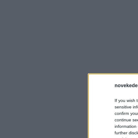
novekede
If you wish 
sensitive in
confirm you
continue se
information 
further disc