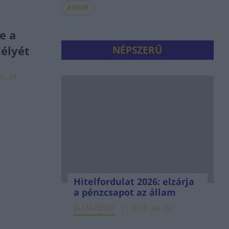
#MNB
e a
élyét
NÉPSZERŰ
c. 21.
Hitelfordulat 2026: elzárja
a pénzcsapot az állam
ELEMZÉSEK
2026. júl. 22.