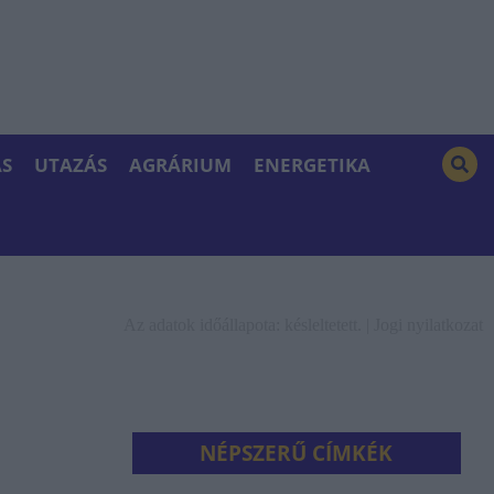
S
UTAZÁS
AGRÁRIUM
ENERGETIKA
Az adatok időállapota: késleltetett. |
Jogi nyilatkozat
NÉPSZERŰ CÍMKÉK