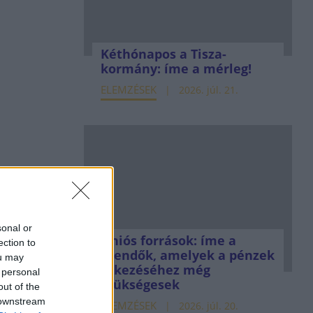
Kéthónapos a Tisza-
kormány: íme a mérleg!
ELEMZÉSEK
2026. júl. 21.
sonal or
Uniós források: íme a
ection to
teendők, amelyek a pénzek
ou may
érkezéséhez még
 personal
szükségesek
out of the
 downstream
ELEMZÉSEK
2026. júl. 20.