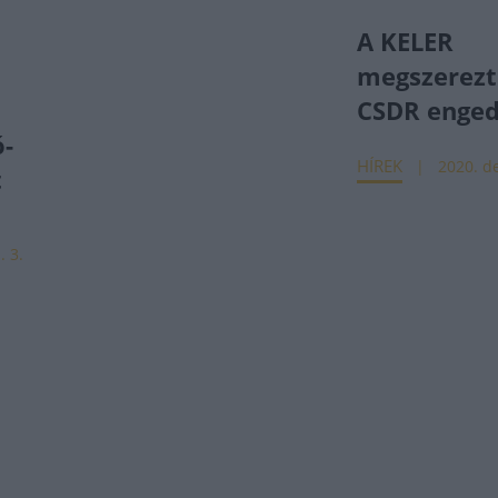
A KELER
megszerezt
CSDR enged
ó-
HÍREK
2020. de
t
. 3.