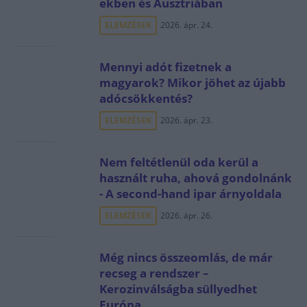
ekben és Ausztriában
ELEMZÉSEK
2026. ápr. 24.
Mennyi adót fizetnek a
magyarok? Mikor jöhet az újabb
adócsökkentés?
ELEMZÉSEK
2026. ápr. 23.
Nem feltétlenül oda kerül a
használt ruha, ahová gondolnánk
- A second-hand ipar árnyoldala
ELEMZÉSEK
2026. ápr. 26.
Még nincs összeomlás, de már
recseg a rendszer –
Kerozinválságba süllyedhet
Európa