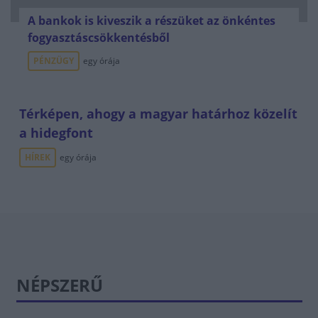
A bankok is kiveszik a részüket az önkéntes
fogyasztáscsökkentésből
PÉNZÜGY
egy órája
Térképen, ahogy a magyar határhoz közelít
a hidegfont
HÍREK
egy órája
NÉPSZERŰ