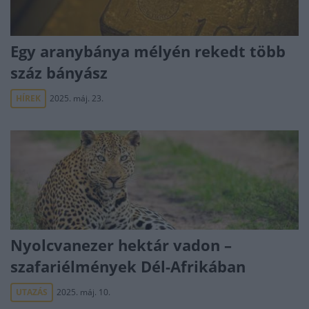
Egy aranybánya mélyén rekedt több
száz bányász
HÍREK
2025. máj. 23.
Nyolcvanezer hektár vadon –
szafariélmények Dél-Afrikában
UTAZÁS
2025. máj. 10.