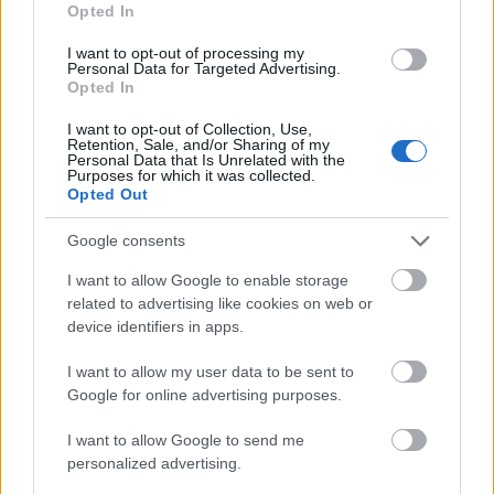
Opted In
I want to opt-out of processing my
Personal Data for Targeted Advertising.
Opted In
Minden idők legjövedelmezőbbje és
I want to opt-out of Collection, Use,
legdrágábbja volt az amerikai foci vb -
Retention, Sale, and/or Sharing of my
Personal Data that Is Unrelated with the
gyorsmérleg
Purposes for which it was collected.
Opted Out
HÍREK
2026. júl. 20.
Google consents
I want to allow Google to enable storage
related to advertising like cookies on web or
device identifiers in apps.
I want to allow my user data to be sent to
Google for online advertising purposes.
I want to allow Google to send me
personalized advertising.
Mi lett Alain Delon vagyonával? Adóhatósági