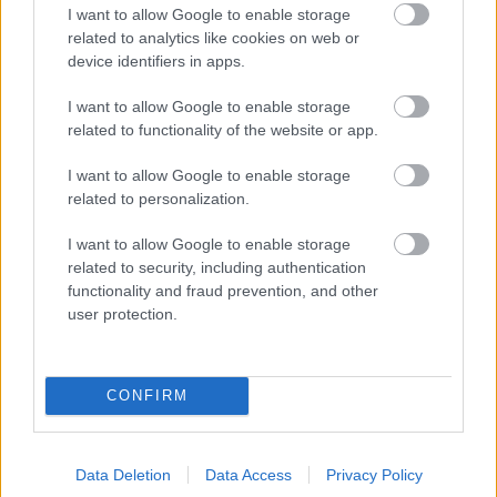
I want to allow Google to enable storage
csavar a sztoriban
related to analytics like cookies on web or
HÍREK
2026. júl. 19.
device identifiers in apps.
I want to allow Google to enable storage
FRISS HÍREK
related to functionality of the website or app.
I want to allow Google to enable storage
Elérkezett a fordulópont:megállt a Duna
related to personalization.
apadása, hétvégére javulás várható
I want to allow Google to enable storage
related to security, including authentication
HÍREK
35 perce
functionality and fraud prevention, and other
user protection.
CONFIRM
Data Deletion
Data Access
Privacy Policy