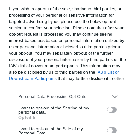
ELEMZÉSEK
2026. júl. 21.
If you wish to opt-out of the sale, sharing to third parties, or
processing of your personal or sensitive information for
targeted advertising by us, please use the below opt-out
section to confirm your selection. Please note that after your
opt-out request is processed you may continue seeing
interest-based ads based on personal information utilized by
us or personal information disclosed to third parties prior to
your opt-out. You may separately opt-out of the further
disclosure of your personal information by third parties on the
IAB’s list of downstream participants. This information may
also be disclosed by us to third parties on the
IAB’s List of
Downstream Participants
that may further disclose it to other
Uniós források: íme a teendők, amelyek a
third parties.
pénzek érkezéséhez még szükségesek
Please note that this website/app uses one or more Google
Personal Data Processing Opt Outs
ELEMZÉSEK
2026. júl. 20.
services and may gather and store information including but
not limited to your visit or usage behaviour. You may click to
I want to opt-out of the Sharing of my
personal data.
grant or deny consent to Google and its third-party tags to
Opted In
use your data for below specified purposes in below Google
consent section.
I want to opt-out of the Sale of my
Personal Data.