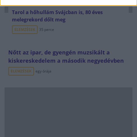
Tarol a hőhullám Svájcban is, 80 éves
melegrekord dőlt meg
ELEMZÉSEK
35 perce
Nőtt az ipar, de gyengén muzsikált a
kiskereskedelem a második negyedévben
ELEMZÉSEK
egy órája