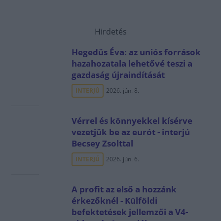
Hirdetés
Hegedüs Éva: az uniós források
hazahozatala lehetővé teszi a
gazdaság újraindítását
INTERJÚ
2026. jún. 8.
Vérrel és könnyekkel kísérve
vezetjük be az eurót - interjú
Becsey Zsolttal
INTERJÚ
2026. jún. 6.
A profit az első a hozzánk
érkezőknél - Külföldi
befektetések jellemzői a V4-