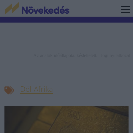
Az adatok időállapota: késleltetett. |
Jogi nyilatkozat
Dél-Afrika