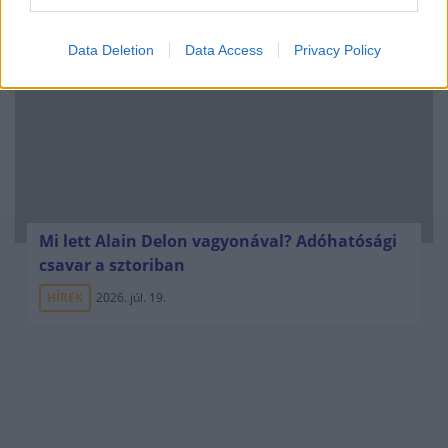
Data Deletion
Data Access
Privacy Policy
Mi lett Alain Delon vagyonával? Adóhatósági
csavar a sztoriban
HÍREK
2026. júl. 19.