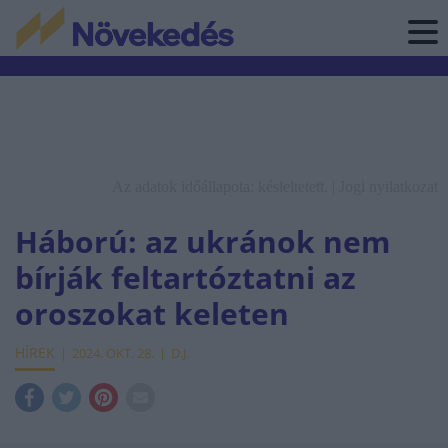
Az adatok időállapota: késleltetett. |
Jogi nyilatkozat
Háború: az ukránok nem
bírják feltartóztatni az
oroszokat keleten
HÍREK
2024. OKT. 28.
D.J.