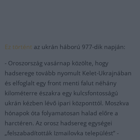
Ez történt
az ukrán háború 977-dik napján:
- Oroszország vasárnap közölte, hogy
hadserege tovább nyomult Kelet-Ukrajnában
és elfoglalt egy front menti falut néhány
kilométerre északra egy kulcsfontosságú
ukrán kézben lévő ipari központtól. Moszkva
hónapok óta folyamatosan halad előre a
harctéren. Az orosz hadsereg egységei
„felszabadították Izmailovka települést” -