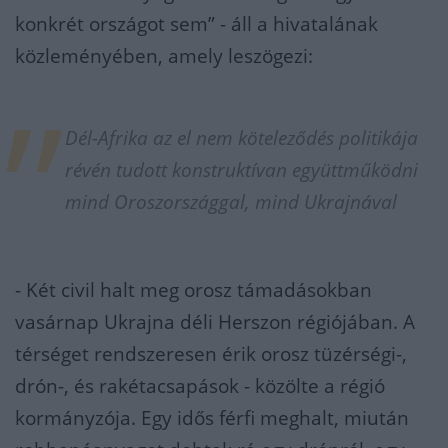
konkrét országot sem” - áll a hivatalának
közleményében, amely leszögezi:
Dél-Afrika az el nem köteleződés politikája
révén tudott konstruktívan együttműködni
mind Oroszországgal, mind Ukrajnával
- Két civil halt meg orosz támadásokban
vasárnap Ukrajna déli Herszon régiójában. A
térséget rendszeresen érik orosz tüzérségi-,
drón-, és rakétacsapások - közölte a régió
kormányzója. Egy idős férfi meghalt, miután