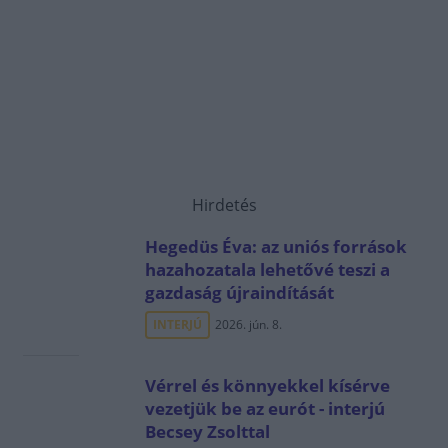
Hirdetés
Hegedüs Éva: az uniós források
hazahozatala lehetővé teszi a
gazdaság újraindítását
INTERJÚ
2026. jún. 8.
Vérrel és könnyekkel kísérve
vezetjük be az eurót - interjú
Becsey Zsolttal