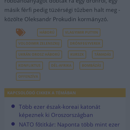
robbanóanyagot dobtak rá egy drónról, egy
másik férfi pedig tüzérségi tűzben halt meg -
közölte Oleksandr Prokudin kormányzó.
HÁBORÚ
VLAGYIMIR PUTYIN
VOLODIMIR ZELENSZKIJ
DRÓNFEGYVEREK
UKRÁN OROSZ HÁBORÚ
KURSZK
TÁMADÁS
KONFLIKTUS
DÉL-AFRIKA
BOMBÁZÁS
OFFENZÍVA
KAPCSOLÓDÓ CIKKEK A TÉMÁBAN
Több ezer észak-koreai katonát
képeznek ki Oroszországban
NATO főtitkár: Naponta több mint ezer