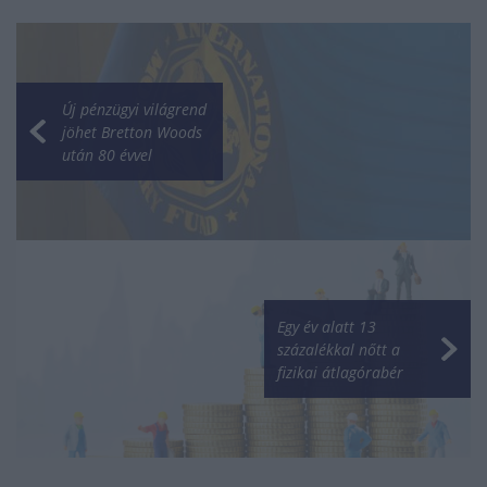
Új pénzügyi világrend
jöhet Bretton Woods
után 80 évvel
Egy év alatt 13
százalékkal nőtt a
fizikai átlagórabér