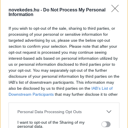
novekedes.hu -
Do Not Process My Personal
Hitelfordulat 2026: elzárja a pénzcsapot az
Information
állam
ELEMZÉSEK
2026. júl. 22.
If you wish to opt-out of the sale, sharing to third parties, or
processing of your personal or sensitive information for
targeted advertising by us, please use the below opt-out
section to confirm your selection. Please note that after your
opt-out request is processed you may continue seeing
interest-based ads based on personal information utilized by
us or personal information disclosed to third parties prior to
your opt-out. You may separately opt-out of the further
disclosure of your personal information by third parties on the
IAB’s list of downstream participants. This information may
also be disclosed by us to third parties on the
IAB’s List of
Downstream Participants
that may further disclose it to other
Vagyonvisszaszerzés: amikor a pénz
third parties.
gyorsabban fut, mint a jog
Please note that this website/app uses one or more Google
Personal Data Processing Opt Outs
ELEMZÉSEK
2026. júl. 21.
services and may gather and store information including but
not limited to your visit or usage behaviour. You may click to
I want to opt-out of the Sharing of my
personal data.