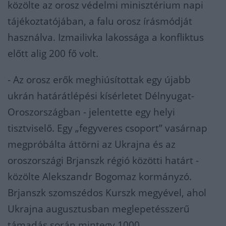
közölte az orosz védelmi minisztérium napi
tájékoztatójában, a falu orosz írásmódját
használva. Izmailivka lakossága a konfliktus
előtt alig 200 fő volt.
- Az orosz erők meghiúsítottak egy újabb
ukrán határátlépési kísérletet Délnyugat-
Oroszországban - jelentette egy helyi
tisztviselő. Egy „fegyveres csoport” vasárnap
megpróbálta áttörni az Ukrajna és az
oroszországi Brjanszk régió közötti határt -
közölte Alekszandr Bogomaz kormányzó.
Brjanszk szomszédos Kurszk megyével, ahol
Ukrajna augusztusban meglepetésszerű
támadás során mintegy 1000