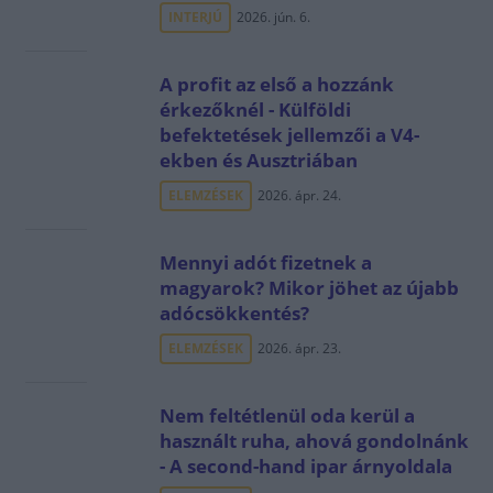
INTERJÚ
2026. jún. 6.
A profit az első a hozzánk
érkezőknél - Külföldi
befektetések jellemzői a V4-
ekben és Ausztriában
ELEMZÉSEK
2026. ápr. 24.
Mennyi adót fizetnek a
magyarok? Mikor jöhet az újabb
adócsökkentés?
ELEMZÉSEK
2026. ápr. 23.
Nem feltétlenül oda kerül a
használt ruha, ahová gondolnánk
- A second-hand ipar árnyoldala