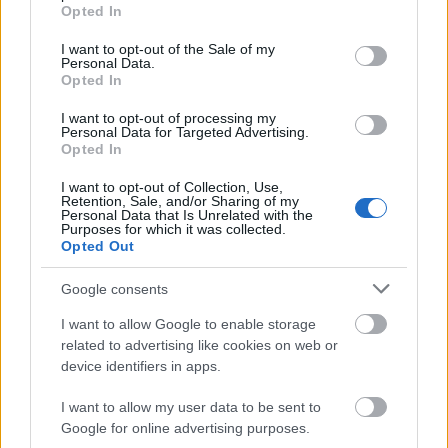
grant or deny consent to Google and its third-party tags to
Opted In
use your data for below specified purposes in below Google
consent section.
I want to opt-out of the Sale of my
Personal Data.
Opted In
I want to opt-out of processing my
Personal Data for Targeted Advertising.
Opted In
I want to opt-out of Collection, Use,
Retention, Sale, and/or Sharing of my
Personal Data that Is Unrelated with the
Purposes for which it was collected.
Kéthónapos a Tisza-kormány: íme a mérleg!
Opted Out
ELEMZÉSEK
2026. júl. 21.
Google consents
I want to allow Google to enable storage
related to advertising like cookies on web or
device identifiers in apps.
I want to allow my user data to be sent to
Google for online advertising purposes.