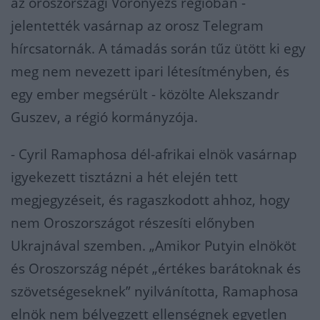
az oroszországi Voronyezs régióban -
jelentették vasárnap az orosz Telegram
hírcsatornák. A támadás során tűz ütött ki egy
meg nem nevezett ipari létesítményben, és
egy ember megsérült - közölte Alekszandr
Guszev, a régió kormányzója.
- Cyril Ramaphosa dél-afrikai elnök vasárnap
igyekezett tisztázni a hét elején tett
megjegyzéseit, és ragaszkodott ahhoz, hogy
nem Oroszországot részesíti előnyben
Ukrajnával szemben. „Amikor Putyin elnököt
és Oroszország népét „értékes barátoknak és
szövetségeseknek” nyilvánította, Ramaphosa
elnök nem bélyegzett ellenségnek egyetlen