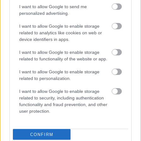
I want to allow Google to send me
personalized advertising.
Uniós források: íme a teendők, amelyek a
I want to allow Google to enable storage
pénzek érkezéséhez még szükségesek
related to analytics like cookies on web or
device identifiers in apps.
ELEMZÉSEK
2026. júl. 20.
I want to allow Google to enable storage
related to functionality of the website or app.
I want to allow Google to enable storage
related to personalization.
I want to allow Google to enable storage
related to security, including authentication
functionality and fraud prevention, and other
Minden idők legjövedelmezőbbje és
user protection.
legdrágábbja volt az amerikai foci vb -
gyorsmérleg
CONFIRM
HÍREK
2026. júl. 20.