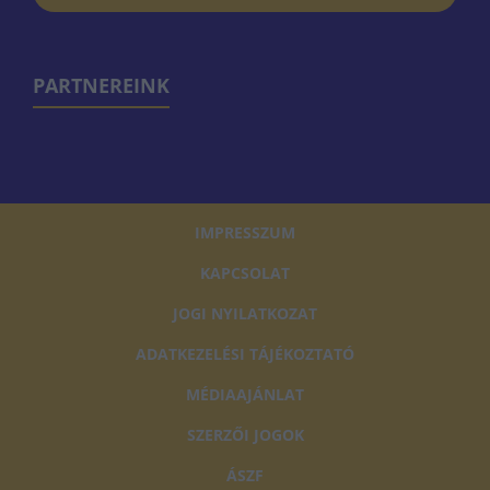
PARTNEREINK
IMPRESSZUM
KAPCSOLAT
JOGI NYILATKOZAT
ADATKEZELÉSI TÁJÉKOZTATÓ
MÉDIAAJÁNLAT
SZERZŐI JOGOK
ÁSZF