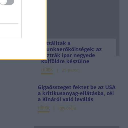
Elszálltak a
munkaerőköltségek: az
osztrák ipar negyede
külföldre készülne
HÍREK
25 perce
Gigaösszeget fektet be az USA
a kritikusanyag-ellátásba, cél
a Kínáról való leválás
HÍREK
egy órája