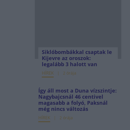
Siklóbombákkal csaptak le
Kijevre az oroszok:
legalább 3 halott van
HÍREK
2 órája
Így áll most a Duna vízszintje:
Nagybajcsnál 46 centivel
magasabb a folyó, Paksnál
még nincs változás
HÍREK
2 órája