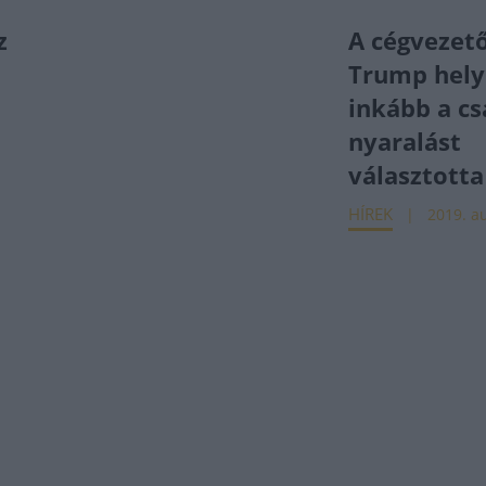
z
A cégvezető
Trump hely
inkább a cs
nyaralást
.
választotta
HÍREK
2019. au