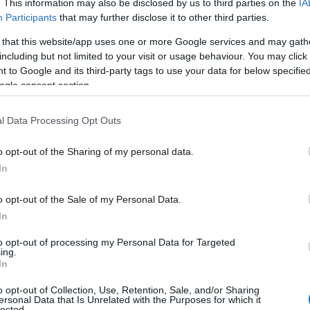
. This information may also be disclosed by us to third parties on the
IA
Participants
that may further disclose it to other third parties.
 that this website/app uses one or more Google services and may gath
including but not limited to your visit or usage behaviour. You may click 
 to Google and its third-party tags to use your data for below specifi
ogle consent section.
l Data Processing Opt Outs
o opt-out of the Sharing of my personal data.
In
o opt-out of the Sale of my Personal Data.
In
to opt-out of processing my Personal Data for Targeted
ing.
In
o opt-out of Collection, Use, Retention, Sale, and/or Sharing
ersonal Data that Is Unrelated with the Purposes for which it
lected.