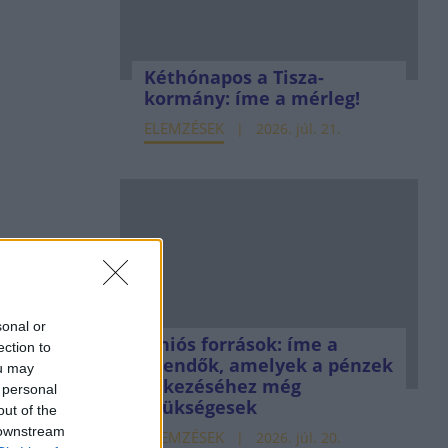
Kéthónapos a Tisza-
kormány: íme a mérleg!
ELEMZÉSEK
2026. júl. 21.
sonal or
Uniós források: íme a
ection to
teendők, amelyek a pénzek
ou may
érkezéséhez még
 personal
szükségesek
out of the
 downstream
ELEMZÉSEK
2026. júl. 20.