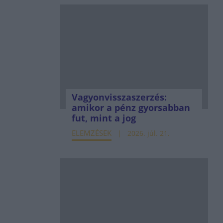
Vagyonvisszaszerzés:
amikor a pénz gyorsabban
fut, mint a jog
ELEMZÉSEK
2026. júl. 21.