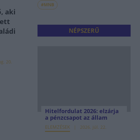
#MNB
, aki
ett
aládi
NÉPSZERŰ
g. 20.
Hitelfordulat 2026: elzárja
a pénzcsapot az állam
ELEMZÉSEK
2026. júl. 22.