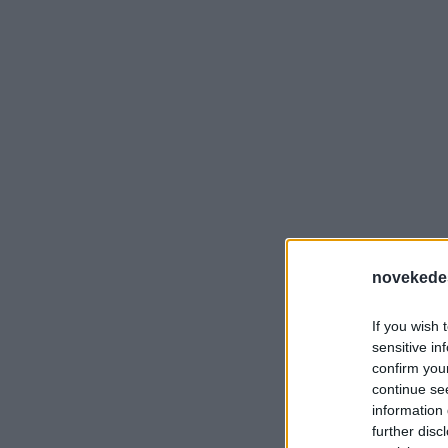
novekede
If you wish 
sensitive in
confirm you
continue se
information 
further disc