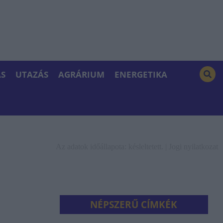
S
UTAZÁS
AGRÁRIUM
ENERGETIKA
Az adatok időállapota: késleltetett. |
Jogi nyilatkozat
NÉPSZERŰ CÍMKÉK