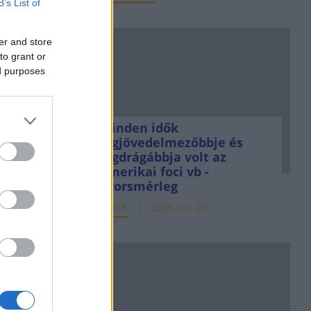
B’s List of
er and store
to grant or
ed purposes
Minden idők
legjövedelmezőbbje és
legdrágábbja volt az
amerikai foci vb -
gyorsmérleg
HÍREK
2026. júl. 20.