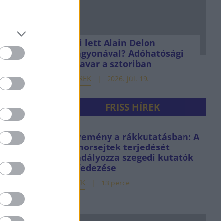
Mi lett Alain Delon
vagyonával? Adóhatósági
csavar a sztoriban
HÍREK
2026. júl. 19.
FRISS HÍREK
Új remény a rákkutatásban: A
tumorsejtek terjedését
akadályozza szegedi kutatók
felfedezése
HÍREK
13 perce