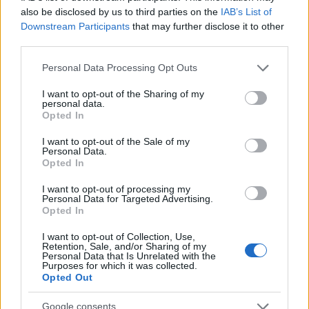
also be disclosed by us to third parties on the
IAB’s List of
Az Egyesült Államokban 4 dollár a
Downstream Participants
that may further disclose it to other
benzin gallononkénti átlagára
third parties.
Please note that this website/app uses one or more Google
HÍREK
2026. márc. 31.
Personal Data Processing Opt Outs
services and may gather and store information including but
not limited to your visit or usage behaviour. You may click to
I want to opt-out of the Sharing of my
personal data.
1
2
3
4
5
...
18
grant or deny consent to Google and its third-party tags to
Opted In
use your data for below specified purposes in below Google
consent section.
I want to opt-out of the Sale of my
Personal Data.
NÉPSZERŰ CÍMKÉK
Opted In
I want to opt-out of processing my
#MNB
Personal Data for Targeted Advertising.
Opted In
I want to opt-out of Collection, Use,
Retention, Sale, and/or Sharing of my
NÉPSZERŰ
Personal Data that Is Unrelated with the
Purposes for which it was collected.
Opted Out
Google consents