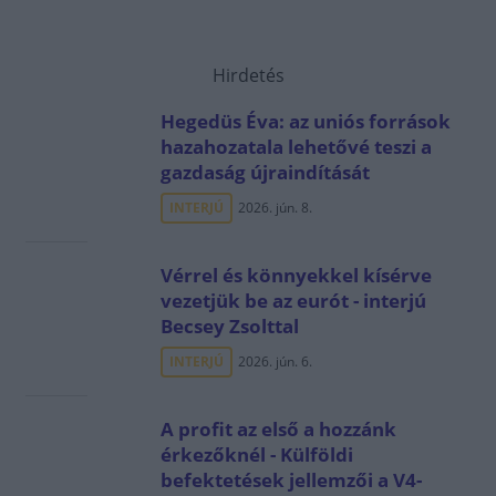
Hirdetés
Hegedüs Éva: az uniós források
hazahozatala lehetővé teszi a
gazdaság újraindítását
INTERJÚ
2026. jún. 8.
Vérrel és könnyekkel kísérve
vezetjük be az eurót - interjú
Becsey Zsolttal
INTERJÚ
2026. jún. 6.
A profit az első a hozzánk
érkezőknél - Külföldi
befektetések jellemzői a V4-