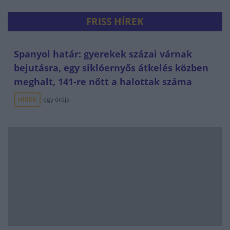
FRISS HÍREK
Spanyol határ: gyerekek százai várnak
bejutásra, egy siklóernyős átkelés közben
meghalt, 141-re nőtt a halottak száma
HÍREK
egy órája