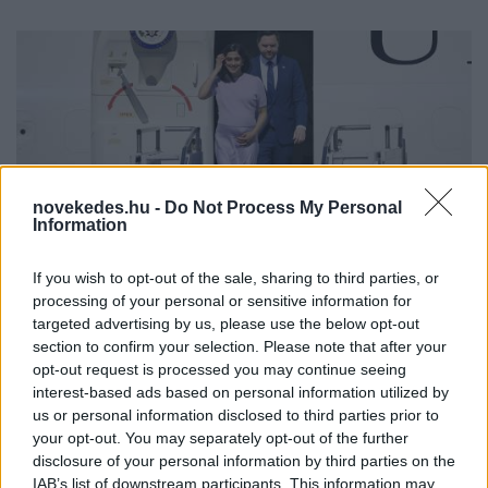
Magyarországra érkezett az Amerikai
novekedes.hu -
Do Not Process My Personal
Information
Egyesült Államok alelnöke
If you wish to opt-out of the sale, sharing to third parties, or
HÍREK
2026. ápr. 7.
processing of your personal or sensitive information for
targeted advertising by us, please use the below opt-out
section to confirm your selection. Please note that after your
opt-out request is processed you may continue seeing
interest-based ads based on personal information utilized by
us or personal information disclosed to third parties prior to
your opt-out. You may separately opt-out of the further
disclosure of your personal information by third parties on the
IAB’s list of downstream participants. This information may