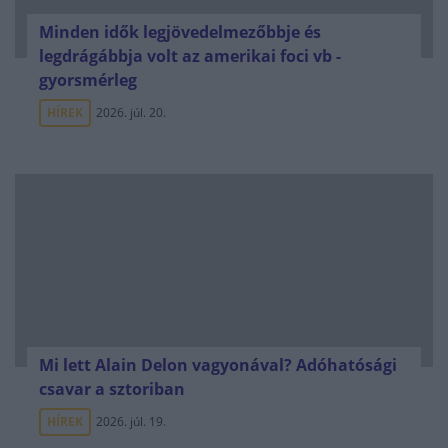
Minden idők legjövedelmezőbbje és
legdrágábbja volt az amerikai foci vb -
gyorsmérleg
HÍREK
2026. júl. 20.
Mi lett Alain Delon vagyonával? Adóhatósági
csavar a sztoriban
HÍREK
2026. júl. 19.