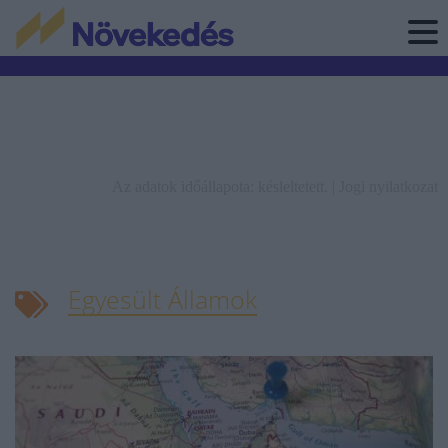
Az adatok időállapota: késleltetett. |
Jogi nyilatkozat
Egyesült Államok