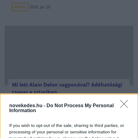
HÍREK
2026. júl. 20.
Mi lett Alain Delon vagyonával? Adóhatósági
csavar a sztoriban
HÍREK
2026. júl. 19.
novekedes.hu -
Do Not Process My Personal
Information
FRISS HÍREK
If you wish to opt-out of the sale, sharing to third parties, or
processing of your personal or sensitive information for