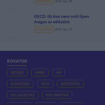
ELEMZÉSEK
2026. ápr. 28.
OECD: tíz éve nem volt ilyen
magas az adószint
ELEMZÉSEK
2026. ápr. 23.
ROVATOK
INTERJÚ
HÍREK
HR
ELEMZÉSEK
TECH
BIZTOSÍTÁS
VÁLLALKOZÁS
NAV INFOTÁR