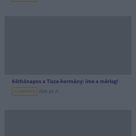
Kéthónapos a Tisza-kormány: íme a mérleg!
ELEMZÉSEK
2026. júl. 21.