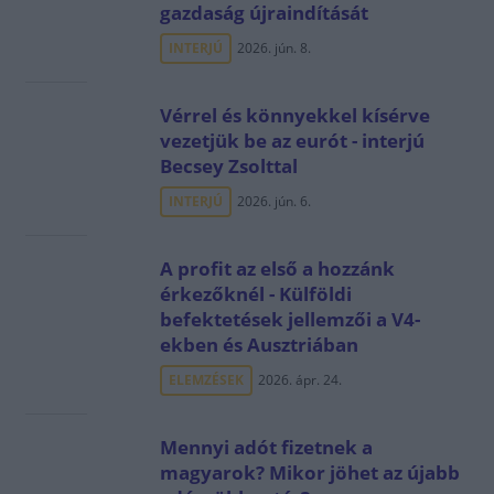
gazdaság újraindítását
INTERJÚ
2026. jún. 8.
Vérrel és könnyekkel kísérve
vezetjük be az eurót - interjú
Becsey Zsolttal
INTERJÚ
2026. jún. 6.
A profit az első a hozzánk
érkezőknél - Külföldi
befektetések jellemzői a V4-
ekben és Ausztriában
ELEMZÉSEK
2026. ápr. 24.
Mennyi adót fizetnek a
magyarok? Mikor jöhet az újabb