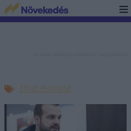
Az adatok időállapota: késleltetett. |
Jogi nyilatkozat
Elliott Auckland