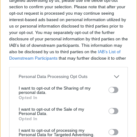
targeted advertising by us, please use the below opt-out
Reptéri buszsofőr rúgta le a földre a
section to confirm your selection. Please note that after your
robbanószer-drónt Lipcsében
opt-out request is processed you may continue seeing
interest-based ads based on personal information utilized by
HÍREK
19 perce
us or personal information disclosed to third parties prior to
your opt-out. You may separately opt-out of the further
disclosure of your personal information by third parties on the
IAB’s list of downstream participants. This information may
also be disclosed by us to third parties on the
IAB’s List of
Downstream Participants
that may further disclose it to other
third parties.
Please note that this website/app uses one or more Google
Personal Data Processing Opt Outs
services and may gather and store information including but
not limited to your visit or usage behaviour. You may click to
I want to opt-out of the Sharing of my
personal data.
grant or deny consent to Google and its third-party tags to
Kihirdették az OTP Társasházi Pályázatának
Opted In
use your data for below specified purposes in below Google
idei nyerteseit
consent section.
I want to opt-out of the Sale of my
Personal Data.
HÍREK
egy órája
Opted In
I want to opt-out of processing my
Personal Data for Targeted Advertising.