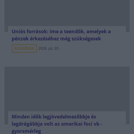
Uniós források: íme a teendők, amelyek a
pénzek érkezéséhez még szükségesek
ELEMZÉSEK
2026. júl. 20.
Minden idők legjövedelmezőbbje és
legdrágábbja volt az amerikai foci vb -
gyorsmérleg