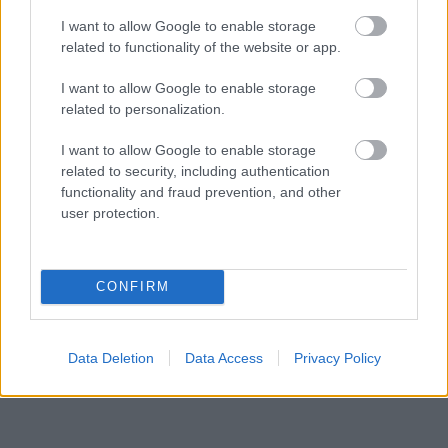
Belgiumtól Írországig: ez az öt sörhatalom
I want to allow Google to enable storage
vezeti az uniós exportot
related to functionality of the website or app.
HÍREK
2 órája
I want to allow Google to enable storage
related to personalization.
I want to allow Google to enable storage
related to security, including authentication
functionality and fraud prevention, and other
user protection.
NÉPSZERŰ
CONFIRM
Data Deletion
Data Access
Privacy Policy