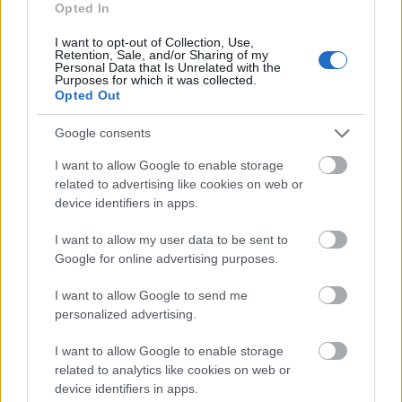
Nő a feszültség Olaszország és
Opted In
Spanyolország között: az olaszok ellen
I want to opt-out of Collection, Use,
ellenőrzést akar bevezetni Madrid
Retention, Sale, and/or Sharing of my
Personal Data that Is Unrelated with the
Purposes for which it was collected.
HÍREK
2 órája
Opted Out
Google consents
I want to allow Google to enable storage
related to advertising like cookies on web or
device identifiers in apps.
I want to allow my user data to be sent to
Google for online advertising purposes.
Miért ül még mindig kevés nő a döntéshozói
I want to allow Google to send me
asztalnál? A Harvard tapasztalatait hozza el a
personalized advertising.
magyar alapítvány
I want to allow Google to enable storage
INTERJÚ
2 órája
related to analytics like cookies on web or
device identifiers in apps.