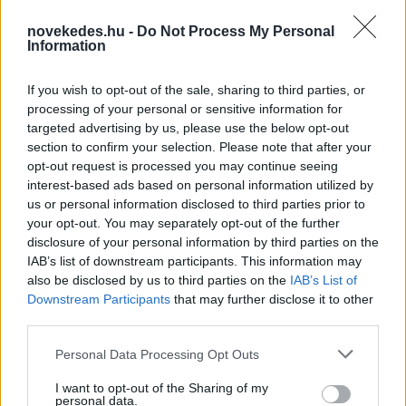
novekedes.hu -
Do Not Process My Personal
Information
If you wish to opt-out of the sale, sharing to third parties, or
Mi lett Alain Delon vagyonával? Adóhatósági
processing of your personal or sensitive information for
csavar a sztoriban
targeted advertising by us, please use the below opt-out
section to confirm your selection. Please note that after your
HÍREK
2026. júl. 19.
opt-out request is processed you may continue seeing
interest-based ads based on personal information utilized by
us or personal information disclosed to third parties prior to
FRISS HÍREK
your opt-out. You may separately opt-out of the further
disclosure of your personal information by third parties on the
IAB’s list of downstream participants. This information may
Szépségipar és orvosi turizmus: milyen
also be disclosed by us to third parties on the
IAB’s List of
erős Budapest a plasztikai sebészet
Downstream Participants
that may further disclose it to other
térképén?
third parties.
ELEMZÉSEK
8 perce
Please note that this website/app uses one or more Google
Personal Data Processing Opt Outs
services and may gather and store information including but
not limited to your visit or usage behaviour. You may click to
I want to opt-out of the Sharing of my
personal data.