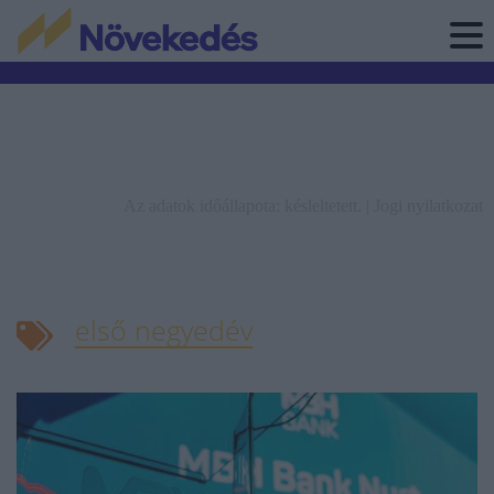
Az adatok időállapota: késleltetett. |
Jogi nyilatkozat
első negyedév