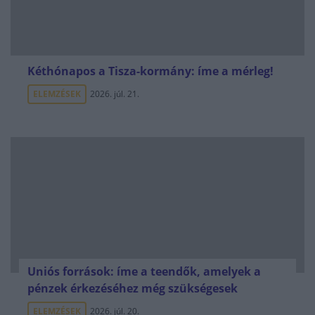
Kéthónapos a Tisza-kormány: íme a mérleg!
ELEMZÉSEK
2026. júl. 21.
Uniós források: íme a teendők, amelyek a
pénzek érkezéséhez még szükségesek
ELEMZÉSEK
2026. júl. 20.