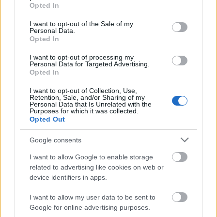
grant or deny consent to Google and its third-party tags to
Opted In
use your data for below specified purposes in below Google
consent section.
I want to opt-out of the Sale of my
Personal Data.
Opted In
I want to opt-out of processing my
Personal Data for Targeted Advertising.
Opted In
Azonosítatlan drón robbant fel a Transz-
I want to opt-out of Collection, Use,
Retention, Sale, and/or Sharing of my
Balkán gázvezeték közelében Bulgáriában
Personal Data that Is Unrelated with the
Purposes for which it was collected.
HÍREK
9 órája
Opted Out
Google consents
Vízhiány mellett erdőtűz sújtja a Garda-
I want to allow Google to enable storage
tavat: kétszáz embert menekítettek ki
related to advertising like cookies on web or
device identifiers in apps.
HÍREK
9 órája
I want to allow my user data to be sent to
Google for online advertising purposes.