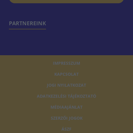
PARTNEREINK
IMPRESSZUM
KAPCSOLAT
JOGI NYILATKOZAT
ADATKEZELÉSI TÁJÉKOZTATÓ
MÉDIAAJÁNLAT
SZERZŐI JOGOK
ÁSZF