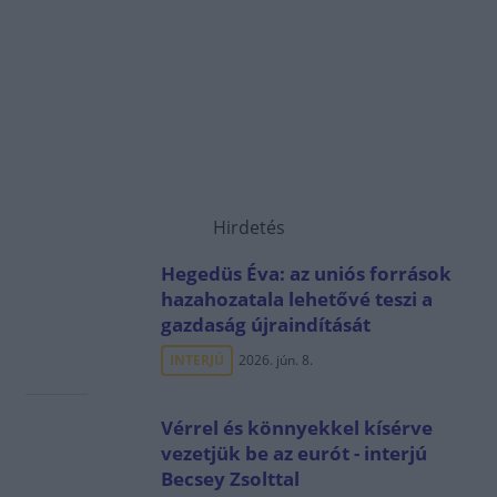
Hirdetés
Hegedüs Éva: az uniós források
hazahozatala lehetővé teszi a
gazdaság újraindítását
INTERJÚ
2026. jún. 8.
Vérrel és könnyekkel kísérve
vezetjük be az eurót - interjú
Becsey Zsolttal