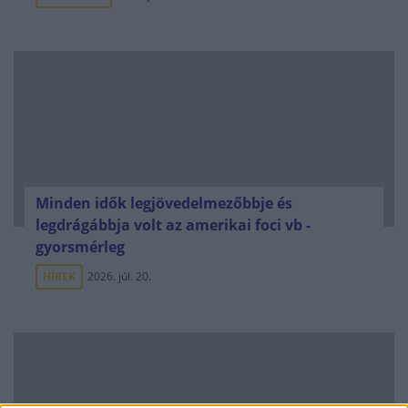
Minden idők legjövedelmezőbbje és
legdrágábbja volt az amerikai foci vb -
gyorsmérleg
HÍREK
2026. júl. 20.