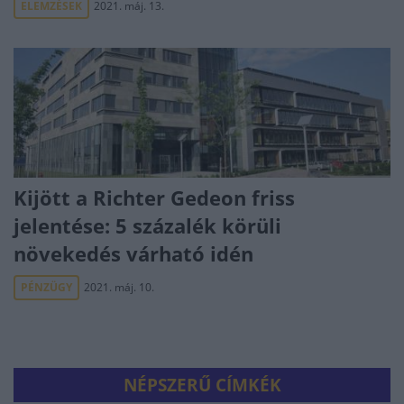
ELEMZÉSEK
2021. máj. 13.
Kijött a Richter Gedeon friss
jelentése: 5 százalék körüli
növekedés várható idén
PÉNZÜGY
2021. máj. 10.
NÉPSZERŰ CÍMKÉK