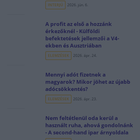
INTERJÚ
2026. jún. 6.
A profit az első a hozzánk
érkezőknél - Külföldi
befektetések jellemzői a V4-
ekben és Ausztriában
ELEMZÉSEK
2026. ápr. 24.
Mennyi adót fizetnek a
magyarok? Mikor jöhet az újabb
adócsökkentés?
ELEMZÉSEK
2026. ápr. 23.
Nem feltétlenül oda kerül a
használt ruha, ahová gondolnánk
- A second-hand ipar árnyoldala