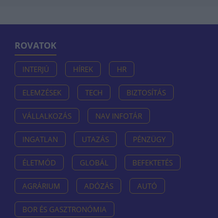
ROVATOK
INTERJÚ
HÍREK
HR
ELEMZÉSEK
TECH
BIZTOSÍTÁS
VÁLLALKOZÁS
NAV INFOTÁR
INGATLAN
UTAZÁS
PÉNZÜGY
ÉLETMÓD
GLOBÁL
BEFEKTETÉS
AGRÁRIUM
ADÓZÁS
AUTÓ
BOR ÉS GASZTRONÓMIA