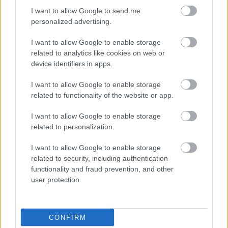
I want to allow Google to send me
personalized advertising.
I want to allow Google to enable storage
related to analytics like cookies on web or
device identifiers in apps.
I want to allow Google to enable storage
Olcsóbbak lettek a balatoni új ingatlanok,
related to functionality of the website or app.
Borsodban megmagyarázhatatlan a drágulás
HÍREK
11 órája
I want to allow Google to enable storage
related to personalization.
I want to allow Google to enable storage
Kíméletlenül visszavágtak az ukránok
related to security, including authentication
Kijev rakétázása miatt
functionality and fraud prevention, and other
user protection.
HÍREK
12 órája
CONFIRM