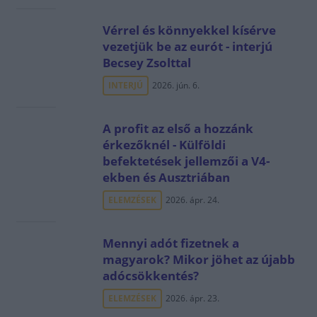
Vérrel és könnyekkel kísérve
vezetjük be az eurót - interjú
Becsey Zsolttal
INTERJÚ
2026. jún. 6.
A profit az első a hozzánk
érkezőknél - Külföldi
befektetések jellemzői a V4-
ekben és Ausztriában
ELEMZÉSEK
2026. ápr. 24.
Mennyi adót fizetnek a
magyarok? Mikor jöhet az újabb
adócsökkentés?
ELEMZÉSEK
2026. ápr. 23.