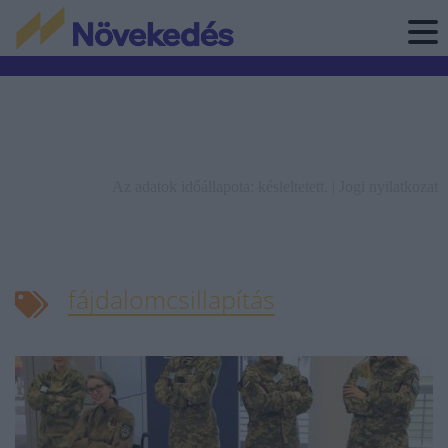
Az adatok időállapota: késleltetett. |
Jogi nyilatkozat
fájdalomcsillapítás