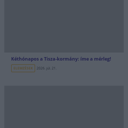
Kéthónapos a Tisza-kormány: íme a mérleg!
ELEMZÉSEK
2026. júl. 21.