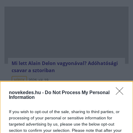
Mi lett Alain Delon vagyonával? Adóhatósági
csavar a sztoriban
HÍREK
2026. júl. 19.
novekedes.hu -
Do Not Process My Personal
Information
FRISS HÍREK
If you wish to opt-out of the sale, sharing to third parties, or
processing of your personal or sensitive information for
Újabb menekültválságot készítenek elő -
targeted advertising by us, please use the below opt-out
tömeges határsértésre buzdító üzenetek
section to confirm your selection. Please note that after your