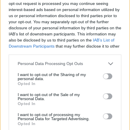
miatt nyomoznak a spanyolok
opt-out request is processed you may continue seeing
interest-based ads based on personal information utilized by
HÍREK
3 órája
us or personal information disclosed to third parties prior to
your opt-out. You may separately opt-out of the further
disclosure of your personal information by third parties on the
IAB’s list of downstream participants. This information may
also be disclosed by us to third parties on the
IAB’s List of
Downstream Participants
that may further disclose it to other
third parties.
Please note that this website/app uses one or more Google
Personal Data Processing Opt Outs
services and may gather and store information including but
not limited to your visit or usage behaviour. You may click to
I want to opt-out of the Sharing of my
personal data.
grant or deny consent to Google and its third-party tags to
Utalvány formájában, novemberben érkezik
Opted In
use your data for below specified purposes in below Google
az iskolakezdési támogatás második fele
consent section.
I want to opt-out of the Sale of my
Personal Data.
HÍREK
4 órája
Opted In
I want to opt-out of processing my
Personal Data for Targeted Advertising.
Orosz olajfinomítókra csaptak le az
Opted In
ukránok, nem késett a válasz