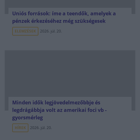
Uniós források: íme a teendők, amelyek a
pénzek érkezéséhez még szükségesek
ELEMZÉSEK
2026. júl. 20.
Minden idők legjövedelmezőbbje és
legdrágábbja volt az amerikai foci vb -
gyorsmérleg
HÍREK
2026. júl. 20.