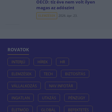
OECD: tíz éve nem volt ilyen
magas az adószint
ELEMZÉSEK
2026. ápr. 23.
ROVATOK
INTERJÚ
HÍREK
HR
ELEMZÉSEK
TECH
BIZTOSÍTÁS
VÁLLALKOZÁS
NAV INFOTÁR
INGATLAN
UTAZÁS
PÉNZÜGY
ÉLETMÓD
GLOBÁL
BEFEKTETÉS