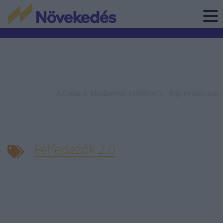
Az adatok időállapota: késleltetett. |
Jogi nyilatkozat
Felfedezők 2.0