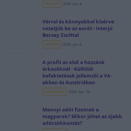
INTERJÚ
2026. jún. 8.
Vérrel és könnyekkel kísérve
vezetjük be az eurót - interjú
Becsey Zsolttal
INTERJÚ
2026. jún. 6.
A profit az első a hozzánk
érkezőknél - Külföldi
befektetések jellemzői a V4-
ekben és Ausztriában
ELEMZÉSEK
2026. ápr. 24.
Mennyi adót fizetnek a
magyarok? Mikor jöhet az újabb
adócsökkentés?