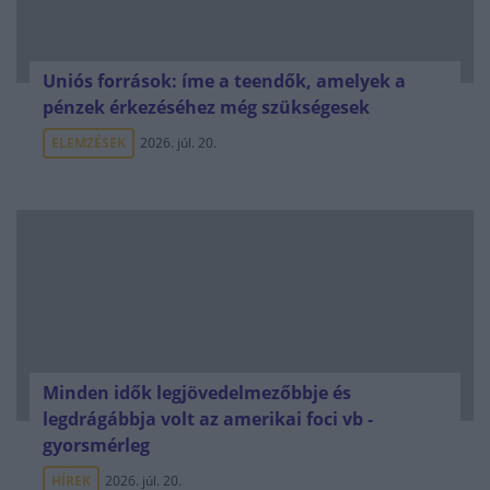
Uniós források: íme a teendők, amelyek a
pénzek érkezéséhez még szükségesek
ELEMZÉSEK
2026. júl. 20.
Minden idők legjövedelmezőbbje és
legdrágábbja volt az amerikai foci vb -
gyorsmérleg
HÍREK
2026. júl. 20.