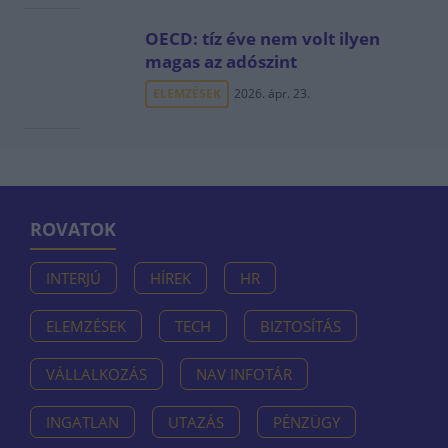
OECD: tíz éve nem volt ilyen
magas az adószint
ELEMZÉSEK
2026. ápr. 23.
ROVATOK
INTERJÚ
HÍREK
HR
ELEMZÉSEK
TECH
BIZTOSÍTÁS
VÁLLALKOZÁS
NAV INFOTÁR
INGATLAN
UTAZÁS
PÉNZÜGY