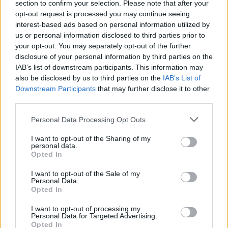
section to confirm your selection. Please note that after your
hardveralapú e-pénztárgép engedélyét a
opt-out request is processed you may continue seeing
NAV
interest-based ads based on personal information utilized by
us or personal information disclosed to third parties prior to
HÍREK
egy órája
your opt-out. You may separately opt-out of the further
disclosure of your personal information by third parties on the
IAB’s list of downstream participants. This information may
also be disclosed by us to third parties on the
IAB’s List of
Downstream Participants
that may further disclose it to other
third parties.
Please note that this website/app uses one or more Google
Personal Data Processing Opt Outs
services and may gather and store information including but
not limited to your visit or usage behaviour. You may click to
I want to opt-out of the Sharing of my
personal data.
Friss ábrán az EU legerősebb és leggyorsabban
grant or deny consent to Google and its third-party tags to
Opted In
use your data for below specified purposes in below Google
növekvő gazdaságai: több mint 10 billió eurót
consent section.
termelnek
I want to opt-out of the Sale of my
Personal Data.
Opted In
HÍREK
2 órája
I want to opt-out of processing my
Personal Data for Targeted Advertising.
Opted In