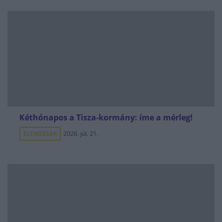
Kéthónapos a Tisza-kormány: íme a mérleg!
ELEMZÉSEK
2026. júl. 21.