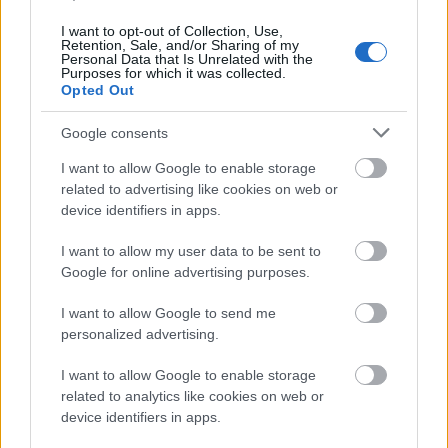
Jövő héten módosítják a költségvetést,
szavaznak az Agrárkamaráról
I want to opt-out of Collection, Use,
Retention, Sale, and/or Sharing of my
Personal Data that Is Unrelated with the
HÍREK
2 órája
Purposes for which it was collected.
Opted Out
Google consents
I want to allow Google to enable storage
related to advertising like cookies on web or
device identifiers in apps.
I want to allow my user data to be sent to
Google for online advertising purposes.
Köztársasági elnökjelölés: szombaton szavaz
I want to allow Google to send me
a Tisza, a Fidesz bojkottál
personalized advertising.
HÍREK
3 órája
I want to allow Google to enable storage
related to analytics like cookies on web or
device identifiers in apps.
A Duna vízszintje 20 centimétert is