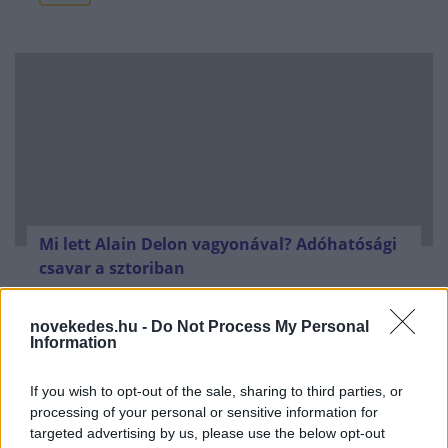
Mi lett Alain Delon vagyonával? Adóhatósági
csavar a sztoriban
HÍREK
2026. júl. 19.
novekedes.hu -
Do Not Process My Personal
Information
FRISS HÍREK
If you wish to opt-out of the sale, sharing to third parties, or
processing of your personal or sensitive information for
Digitális nyugta: kiadta az első
targeted advertising by us, please use the below opt-out