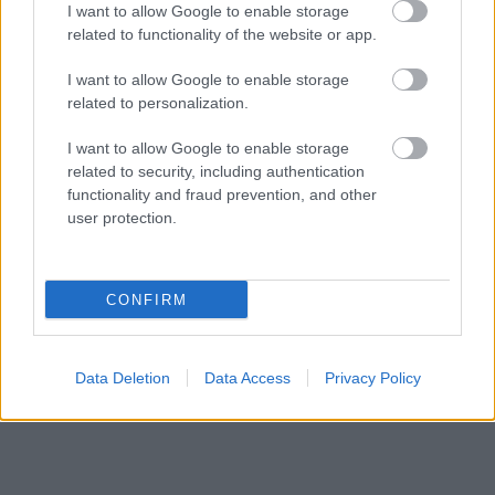
I want to allow Google to enable storage
emelkedhet a következő napokban
related to functionality of the website or app.
HÍREK
3 órája
I want to allow Google to enable storage
related to personalization.
I want to allow Google to enable storage
related to security, including authentication
functionality and fraud prevention, and other
user protection.
NÉPSZERŰ
CONFIRM
Data Deletion
Data Access
Privacy Policy